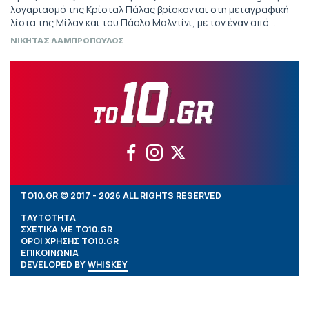
λογαριασμό της Κρίσταλ Πάλας βρίσκονται στη μεταγραφική
λίστα της Μίλαν και του Πάολο Μαλντίνι, με τον έναν από
αυτους να είναι ο πρώην παίκτης του Ολυμπιακού, Λούκα
ΝΙΚΗΤΑΣ ΛΑΜΠΡΟΠΟΥΛΟΣ
Μιλιβόγεβιτς.
TO10.GR © 2017 - 2026 ALL RIGHTS RESERVED
ΤΑΥΤΟΤΗΤΑ
ΣΧΕΤΙΚΑ ΜΕ TO10.GR
ΟΡΟΙ ΧΡΗΣΗΣ TO10.GR
ΕΠΙΚΟΙΝΩΝΙΑ
DEVELOPED BY
WHISKEY