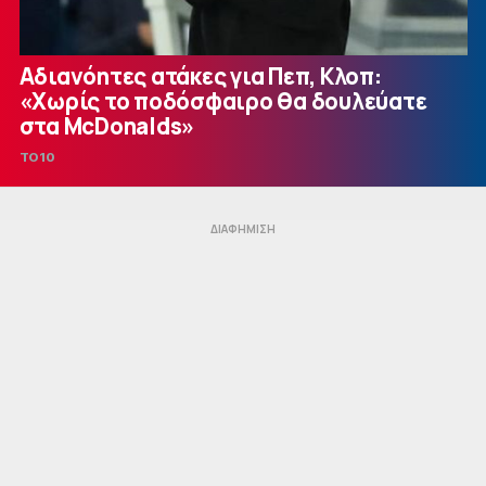
Αδιανόητες ατάκες για Πεπ, Κλοπ:
«Χωρίς το ποδόσφαιρο θα δουλεύατε
στα McDonalds»
TO10