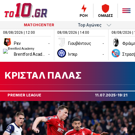
ΡΟΗ
ΟΜΑΔΕΣ
MATCHCENTER
08/08/2026 | 12:00
08/08/2026 | 14:00
08/08/2026 | 
Ρεν
-
Γιουβέντους
-
Φράιμ
Brentford Academy
-
Ιντερ
-
Στρασ
ΚΡΙΣΤΑΛ ΠΑΛΑΣ
PREMIER LEAGUE
11.07.2025-19:21