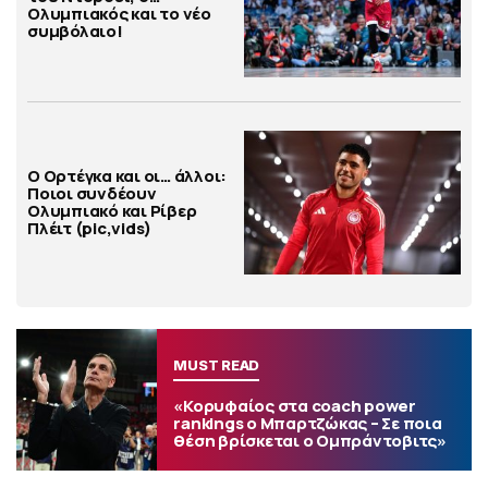
Ολυμπιακός και το νέο
συμβόλαιο!
Ο Ορτέγκα και οι… άλλοι:
Ποιοι συνδέουν
Ολυμπιακό και Ρίβερ
Πλέιτ (pic,vids)
MUST READ
«Κορυφαίος στα coach power
rankings ο Μπαρτζώκας – Σε ποια
θέση βρίσκεται ο Ομπράντοβιτς»