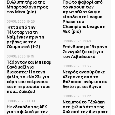
Συλλυπητήρια της
Πρώτο φαβορί από
Μπαρτσελόνα προς
το γκρουπ των
τον Μέσι (pic)
πρωταθλητών για
είσοδο στη League
Phase του
08/08/2026 19:25
Champions League η
Ήττα από την
ΑΕΚ (pic)
Τέλσταρ για τη
Ναϊμέγκεν πριν τη
08/08/2026 18:48
ρεβάνς με τον
Ολυμπιακό (1-2)
Επένδυση με 19χρονο
Σενεγαλέζο χαφ για
τον Λεβαδειακό
08/08/2026 19:15
Τζόρνταν και Μπέκαμ
08/08/2026 18:35
ξανά μαζί για
διακοπές: Η στενή
Νεκρός ανασύρθηκε
φιλία, το «Νο23» για
43χρονος από τη
χάρη του «αέρινου»
θάλασσα, ανάμεσα σε
και η περιουσία τους
Αγκίστρι και Αίγινα
που… ζαλίζει!
08/08/2026 18:22
08/08/2026 19:09
Ντεμπούτο Τζολάκη
Η ενδεκάδα της ΑΕΚ
στη φιλική ήττα της
για το φιλικό με την
Χαλ από την Άιντραχτ