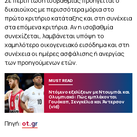
Σε περίπτωση ισοβαθμίας προηγείται ο
δικαιούχος με περισσότερα μόρια στο
πρώτο κριτήριο κατάταξης και στη συνέχεια
στα επόμενα κριτήρια. Αν η ισοβαθμία
συνεχίζεται, λαμβάνεται υπόψη το
χαμηλότερο οικογενειακό εισόδημα και στη
συνέχεια οι ημέρες ασφάλισης ή ανεργίας
των προηγούμενων ετών.
MUST READ
Ντόμινο εξελίξεων με Ντουμπάι και
Ολυμπιακό: Πώς εμπλέκονται
Γουόκαπ, Σενγκέλια και Άντερσον
(vid)
Πηγή:
ot.gr