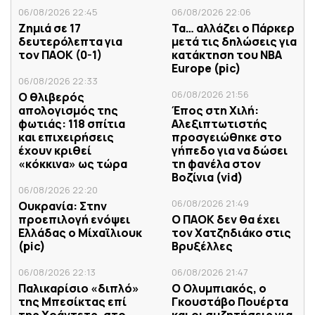
06/08/2026 22:45
06/08/2026 22:06
Ζημιά σε 17
Τα… αλλάζει ο Πάρκερ
δευτερόλεπτα για
μετά τις δηλώσεις για
τον ΠΑΟΚ (0-1)
κατάκτηση του ΝΒΑ
Europe (pic)
06/08/2026 22:33
06/08/2026 21:56
Ο θλιβερός
απολογισμός της
Έπος στη Χιλή:
φωτιάς: 118 σπίτια
Αλεξιπτωτιστής
και επιχειρήσεις
προσγειώθηκε στο
έχουν κριθεί
γήπεδο για να δώσει
«κόκκινα» ως τώρα
τη φανέλα στον
Βοζίνια (vid)
06/08/2026 22:20
06/08/2026 21:49
Ουκρανία: Στην
προεπιλογή ενόψει
Ο ΠΑΟΚ δεν θα έχει
Ελλάδας ο Μίχαϊλιουκ
τον Χατζηδιάκο στις
(pic)
Βρυξέλλες
06/08/2026 22:13
06/08/2026 21:47
Παλικαρίσιο «διπλό»
Ο Ολυμπιακός, ο
της Μπεσίκτας επί
Γκουστάβο Πουέρτα