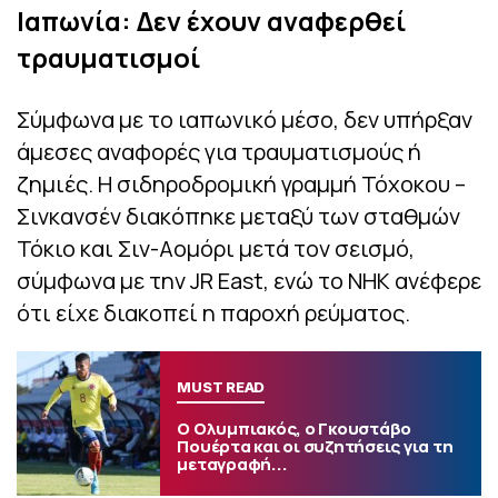
Ιαπωνία: Δεν έχουν αναφερθεί
τραυματισμοί
Σύμφωνα με το ιαπωνικό μέσο, δεν υπήρξαν
άμεσες αναφορές για τραυματισμούς ή
ζημιές. Η σιδηροδρομική γραμμή Τόχοκου –
Σινκανσέν διακόπηκε μεταξύ των σταθμών
Τόκιο και Σιν-Αομόρι μετά τον σεισμό,
σύμφωνα με την JR East, ενώ το NHK ανέφερε
ότι είχε διακοπεί η παροχή ρεύματος.
MUST READ
Ο Ολυμπιακός, ο Γκουστάβο
Πουέρτα και οι συζητήσεις για τη
μεταγραφή...