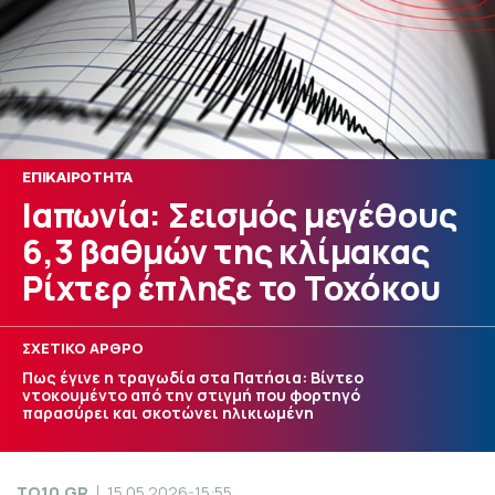
ΕΠΙΚΑΙΡΟΤΗΤΑ
Ιαπωνία: Σεισμός μεγέθους
6,3 βαθμών της κλίμακας
Ρίχτερ έπληξε το Τοχόκου
ΣΧΕΤΙΚΟ ΑΡΘΡΟ
Πως έγινε η τραγωδία στα Πατήσια: Βίντεο
ντοκουμέντο από την στιγμή που φορτηγό
παρασύρει και σκοτώνει ηλικιωμένη
TO10.GR
15.05.2026-15:55