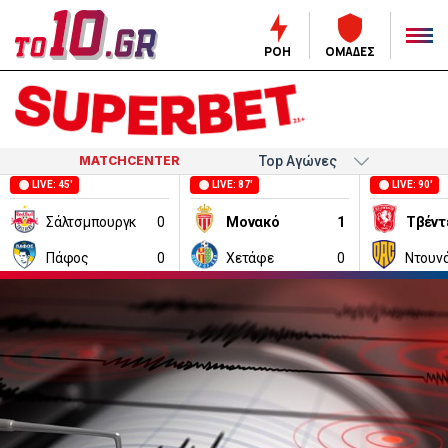
ΡΟΗ
ΟΜΑΔΕΣ
MATCHCENTER
LIVE: 45'
LIVE: 87'
LIVE: 90'
Σάλτσμπουργκ
0
Μονακό
1
Τβέντ
Πάφος
0
Χετάφε
0