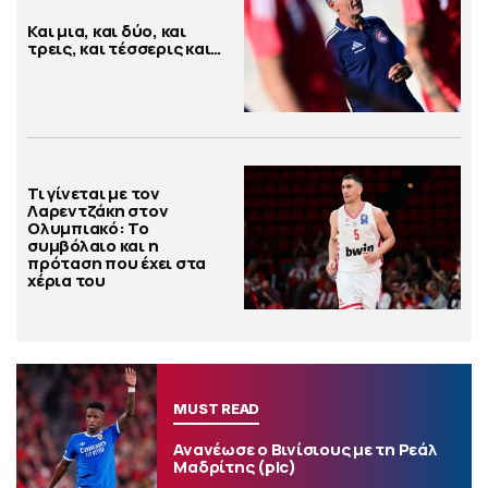
Και μια, και δύο, και
τρεις, και τέσσερις και…
Τι γίνεται με τον
Λαρεντζάκη στον
Ολυμπιακό: Το
συμβόλαιο και η
πρόταση που έχει στα
χέρια του
MUST READ
Ανανέωσε ο Βινίσιους με τη Ρεάλ
Μαδρίτης (pic)