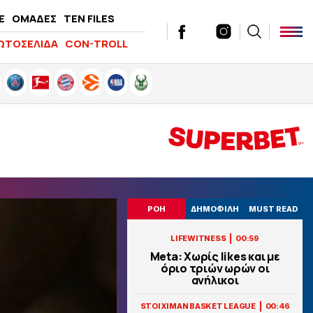
E
ΟΜΑΔΕΣ
TEN FILES
ΩΤΟΣΕΛΙΔΑ
CON-TROLL
ΡΟΗ
ΔΗΜΟΦΙΛΗ
MUST READ
|
LIFEWITNESS
00:59
Meta: Χωρίς likes και με
όριο τριών ωρών οι
ανήλικοι
|
STOIXIMAN BASKET LEAGUE
00:46