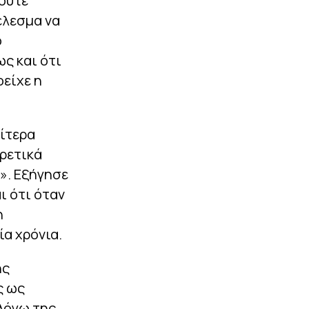
 ούτε
έλεσμα να
ο
ως και ότι
οείχε η
αίτερα
ιρετικά
». Εξήγησε
ι ότι όταν
η
α χρόνια.
ης
ς ως
λόγω της