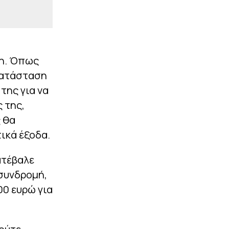
δη. Όπως
 κατάσταση
της για να
 της,
 θα
ικά έξοδα.
ατέβαλε
 συνδρομή,
00 ευρώ για