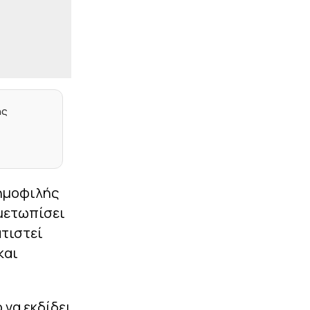
|
CHAMPIONS LEAGUE
23:17
Ευχάριστα νέα από το
Ρέντη: Ετοιμος ο
Σαντιάγκο Εσε
|
ΕΠΙΚΑΙΡΟΤΗΤΑ
23:15
«Τα δεδομένα δεν
πίνονται» – Αντιδράσεις
ης
για γιγάντιο data center
της Google σε διψασμένη
περιοχή της Ινδίας
|
STOIXIMAN BASKET LEAGUE
23:05
Το μέλλον του
δημοφιλής
Λαρεντζάκη, οι ματιές
ιμετωπίσει
του Μπαρτζώκα, το
ελληνικό στοιχείο και οι
ατιστεί
Πλώτας – Πουλακίδας
και
|
PREMIER LEAGUE
23:02
Στην Κρίσταλ Πάλας ο
Τακεχίρο Τομιγιάσου
 να εκδίδει