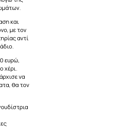
ιωμάτων.
αση και
νο, με τον
τηρίας αντί
άδιο.
0 ευρώ,
ο χέρι.
άρχισε να
ατα, θα τον
γουδίστρια
κες