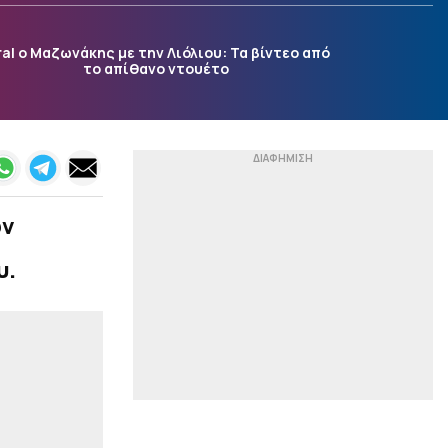
Μια νέα μελέτη δίνει
απαντήσεις
ral ο Μαζωνάκης με την Λιόλιου: Τα βίντεο από
|
ACB
23:54
το απίθανο ντουέτο
«Ενδιαφέρεται για τον
Μπολομπόι η Μάλαγα»
(pic)
|
ΕΘΝΙΚΕΣ ΟΜΑΔΕΣ
23:46
Ηττήθηκε και έσβησε το
όνειρο της ανόδου για
την Εθνική Νεανίδων (66-
ών
74 παρ, 62-62 κ.δ)
υ.
|
STOIXIMAN BASKET LEAGUE
23:41
Μοκόκα: «Θέλουμε να
χτίσουμε κάτι μεγάλο
στον Άρη»
|
ΣΤΙΒΟΣ
23:28
Μπέρμιγχαμ 26: Το
πρόγραμμα με τις
ελληνικές συμμετοχές