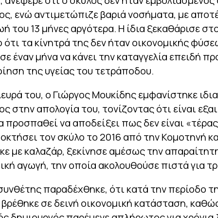
 ανέφερε ότι ο σκύλος δεν ήταν εμβολιασμένος
ς, ενώ αντιμετώπιζε βαριά νοσήματα, με αποτ
ωή του 13 μήνες αργότερα. Η ίδια ξεκαθάρισε στ
 ότι τα κίνητρά της δεν ήταν οικονομικής φύσε
ε έναν μήνα να κάνει την καταγγελία επειδή πρ
ίηση της υγείας του τετράποδου.
ευρά του, ο Γιώργος Μουκίδης εμφανίστηκε ιδι
ς στην απολογία του, τονίζοντας ότι είναι εξα
 προσπαθεί να αποδείξει πως δεν είναι «τέρας
ποκτήσει τον σκύλο το 2016 από την Κομοτηνή κα
ε με καλαζάρ, ξεκίνησε αμέσως την απαραίτητ
κή αγωγή, την οποία ακολουθούσε πιστά για τρί
υνθέτης παραδέχθηκε, ότι κατά την περίοδο τ
βρέθηκε σε δεινή οικονομική κατάσταση, καθώ
ός δημιουργός παρέμενε απλήρωτος για χρόνια 