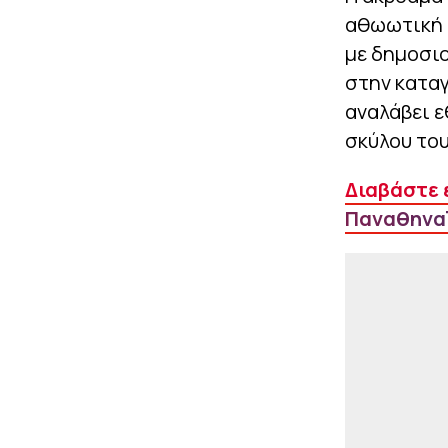
αθωωτική 
με δημοσι
στην καταγ
αναλάβει ε
σκύλου το
Διαβάστε 
Παναθηναϊ