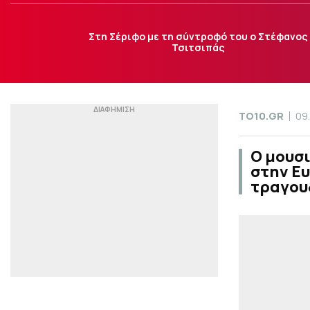
Στη Σέριφο με τη σύντροφό του ο Στέφανος
Τσιτσιπάς
TO10.GR
09
Ο μουσ
στην Ευ
τραγουδ