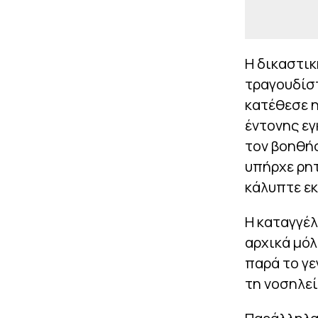
Η δικαστικ
τραγουδίστ
κατέθεσε η
έντονης εγ
τον βοηθήσ
υπήρχε ρη
κάλυπτε εκ
Η καταγγέλ
αρχικά μόλ
παρά το γε
τη νοσηλεί