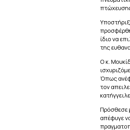
πτώχευσης
Υποστήριξε
προσφέρθηκ
ίδιο να επ
της ευθανα
Ο κ. Μουκί
ισχυριζόμε
Όπως ανέφε
τον απειλε
κατήγγειλε
Πρόσθεσε μ
απέφυγε να
πραγματοπ