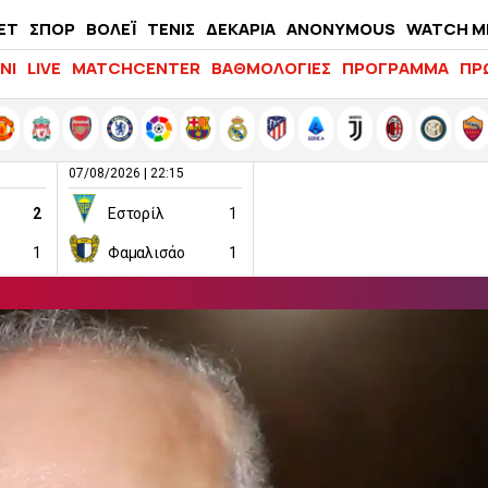
ΕΤ
ΣΠΟΡ
ΒΟΛΕΪ
ΤΕΝΙΣ
ΔΕΚΑΡΙΑ
ANONYMOUS
WATCH M
LIFEWITNESS
ΝΙ
LIVE
MATCHCENTER
ΒΑΘΜΟΛΟΓΙΕΣ
ΠΡΟΓΡΑΜΜΑ
ΠΡ
07/08/2026 | 22:15
2
Εστορίλ
1
1
Φαμαλισάο
1