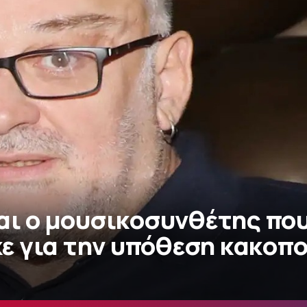
ναι ο μουσικοσυνθέτης πο
 για την υπόθεση κακοπ