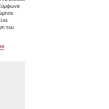
|
EUROLEAGUE
22:48
 Σύμφωνα
Κούζμιτς: «Έκανε την
χώρησε
διαφορά ο Διαμαντίδης –
Τι χέρι είχε ο Φώτσης»
είχε
ψη του
ΠΕΡΙΣΣΟΤΕΡΑ
ον