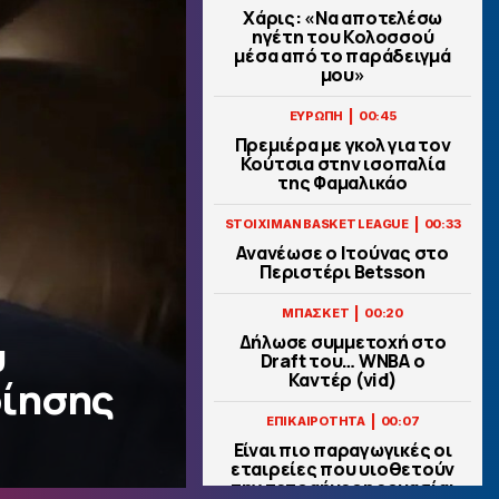
Χάρις: «Να αποτελέσω
ηγέτη του Κολοσσού
μέσα από το παράδειγμά
μου»
|
ΕΥΡΩΠΗ
00:45
Πρεμιέρα με γκολ για τον
Κούτσια στην ισοπαλία
της Φαμαλικάο
|
STOIXIMAN BASKET LEAGUE
00:33
Ανανέωσε ο Ιτούνας στο
Περιστέρι Betsson
|
ΜΠΑΣΚΕΤ
00:20
υ
Δήλωσε συμμετοχή στο
Draft του… WNBA ο
Καντέρ (vid)
οίησης
|
ΕΠΙΚΑΙΡΟΤΗΤΑ
00:07
Είναι πιο παραγωγικές οι
εταιρείες που υιοθετούν
την τετραήμερη εργασία;