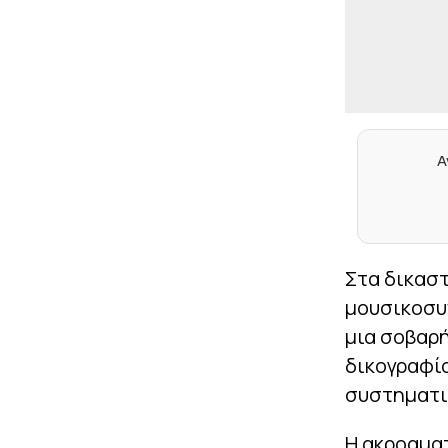
Α
Στα δικασ
μουσικοσυ
μια σοβαρή
δικογραφία
συστηματι
Η ακροαματ