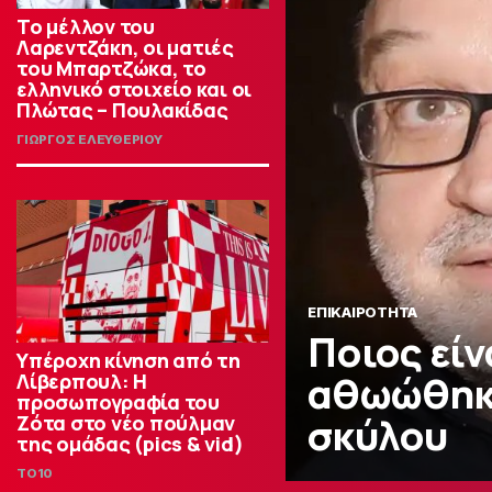
Το μέλλον του
Λαρεντζάκη, οι ματιές
του Μπαρτζώκα, το
ελληνικό στοιχείο και οι
Πλώτας – Πουλακίδας
ΓΙΩΡΓΟΣ ΕΛΕΥΘΕΡΙΟΥ
ΕΠΙΚΑΙΡΟΤΗΤΑ
Ποιος εί
Υπέροχη κίνηση από τη
αθωώθηκε
Λίβερπουλ: Η
προσωπογραφία του
σκύλου
Ζότα στο νέο πούλμαν
της ομάδας (pics & vid)
TO10