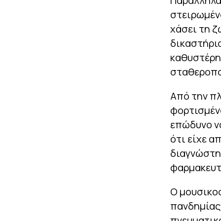
Παράλληλα,
στειρωμένο
χάσει τη ζ
δικαστήριο
καθυστέρησ
σταθεροπο
Από την πλ
φορτισμένο
επώδυνο να
ότι είχε α
διαγνώστηκ
φαρμακευτι
Ο μουσικοσ
πανδημίας 
πνευματικ