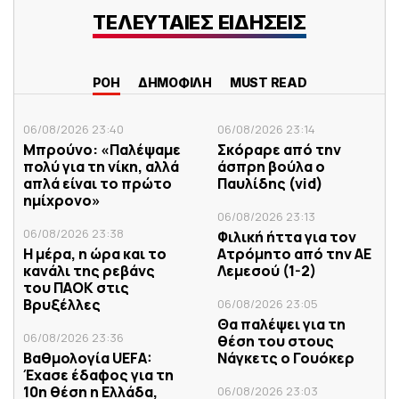
ΤΕΛΕΥΤΑΙΕΣ ΕΙΔΗΣΕΙΣ
ΡΟΗ
ΔΗΜΟΦΙΛΗ
MUST READ
06/08/2026 23:40
06/08/2026 23:14
Μπρούνο: «Παλέψαμε
Σκόραρε από την
πολύ για τη νίκη, αλλά
άσπρη βούλα ο
απλά είναι το πρώτο
Παυλίδης (vid)
ημίχρονο»
06/08/2026 23:13
06/08/2026 23:38
Φιλική ήττα για τον
Η μέρα, η ώρα και το
Ατρόμητο από την ΑΕ
κανάλι της ρεβάνς
Λεμεσού (1-2)
του ΠΑΟΚ στις
Βρυξέλλες
06/08/2026 23:05
Θα παλέψει για τη
06/08/2026 23:36
θέση του στους
Βαθμολογία UEFA:
Νάγκετς ο Γουόκερ
Έχασε έδαφος για τη
10η θέση η Ελλάδα,
06/08/2026 23:03