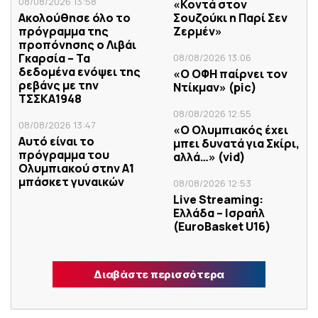
08/08/2026 13:58
«Κοντά στον
Ακολούθησε όλο το
Σουζούκι η Παρί Σεν
πρόγραμμα της
Ζερμέν»
προπόνησης ο Λιβάι
Γκαρσία – Τα
08/08/2026 13:06
δεδομένα ενόψει της
«Ο ΟΦΗ παίρνει τον
ρεβάνς με την
Ντίκμαν» (pic)
ΤΣΣΚΑ1948
08/08/2026 12:55
08/08/2026 13:47
«Ο Ολυμπιακός έχει
Αυτό είναι το
μπει δυνατά για Σκίρι,
πρόγραμμα του
αλλά…» (vid)
Ολυμπιακού στην Α1
μπάσκετ γυναικών
08/08/2026 12:53
Live Streaming:
Ελλάδα – Ισραήλ
(ΕuroBasket U16)
Διαβάστε περισσότερα