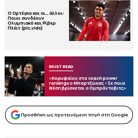
Ο Ορτέγκα και οι… άλλοι:
Ποιοι συνδέουν
Ολυμπιακό και Ρίβερ
Πλέιτ (pic,vids)
MUST READ
«Κορυφαίος στα coach power
rankings ο Μπαρτζώκας – Σε ποια
θέση βρίσκεται ο Ομπράντοβιτς»
Προσθήκη ως προτεινόμενη πηγή στη Google