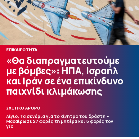
ΕΠΙΚΑΙΡΟΤΗΤΑ
«Θα διαπραγματευτούμε
με βόμβες»: ΗΠΑ, Ισραήλ
και Ιράν σε ένα επικίνδυνο
παιχνίδι κλιμάκωσης
ΣΧΕΤΙΚΟ ΑΡΘΡΟ
Αίγιο: Τα σενάρια για το κίνητρο του δράστη –
Μαχαίρωσε 27 φορές τη μητέρα και 6 φορές τον
γιο