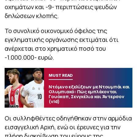
οχημάτων και -9- περιπτώσεις ψευδών
δηλώσεων κλοπής.
Το συνολικό οικονομικό όφελος της
εγκληματικής οργάνωσης εκτιμάται ότι
ανέρχεται στο χρηματικό ποσό του
-1.000.000- ευρώ.
MUST READ
Ντόμινο εξελίξεων με Ντουμπάι και
Ολυμπιακό: Πώς εμπλέκονται
Γουόκαπ, Σενγκέλια και Άντερσον
(vid)
Οι συλληφθέντες οδηγήθηκαν στην αρμόδια
εισαγγελική Αρχή, ενώ οι έρευνες για την
πλήρη διακρίβωση του εύρους της