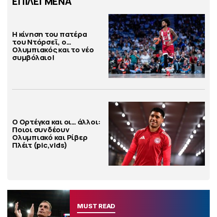
ΕΠΙΛΕΓΜΕΝΑ
Η κίνηση του πατέρα
του Ντόρσεϊ, ο…
Ολυμπιακός και το νέο
συμβόλαιο!
Ο Ορτέγκα και οι… άλλοι:
Ποιοι συνδέουν
Ολυμπιακό και Ρίβερ
Πλέιτ (pic,vids)
MUST READ