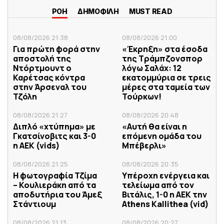
ΡΟΗ
ΔΗΜΟΦΙΛΗ
MUST READ
08/08/2026 21:38
08/08/2026 21:00
Για πρώτη φορά στην
«Έκρηξη» στα έσοδα
αποστολή της
της Τράμπζονσπορ
Ντόρτμουντ ο
λόγω Σαλάχ: 12
Καρέτσας κόντρα
εκατομμύρια σε τρεις
στην Άρσεναλ του
μέρες στα ταμεία των
Τζόλη
Τούρκων!
08/08/2026 21:27
08/08/2026 20:48
Διπλό «χτύπημα» με
«Αυτή θα είναι η
Γκατσίνοβιτς και 3-0
επόμενη ομάδα του
η ΑΕΚ (vids)
Μπέβερλι»
08/08/2026 21:25
08/08/2026 20:35
Η φωτογραφία Τζίμα
Υπέροχη ενέργεια και
– Κουλιεράκη από τα
τελείωμα από τον
αποδυτήρια του Άμεξ
Βιτάλις, 1-0 η ΑΕΚ την
Στάντιουμ
Athens Kallithea (vid)
08/08/2026 21:13
08/08/2026 20:27