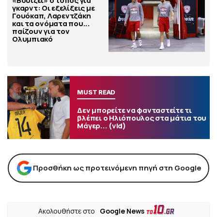
«Βουίζει» ο τόπος για
γκαρντ: Οι εξελίξεις με
Γουόκαπ, Λαρεντζάκη
και τα ονόματα που...
παίζουν για τον
Ολυμπιακό
MUST READ
Δεν μπορείτε να φανταστείτε τι
βλέπει ο Ηλιόπουλος στα μάτια του
Μάγερ... (vid)
Προσθήκη ως προτεινόμενη πηγή στη Google
Ακολουθήστε στο
Google News