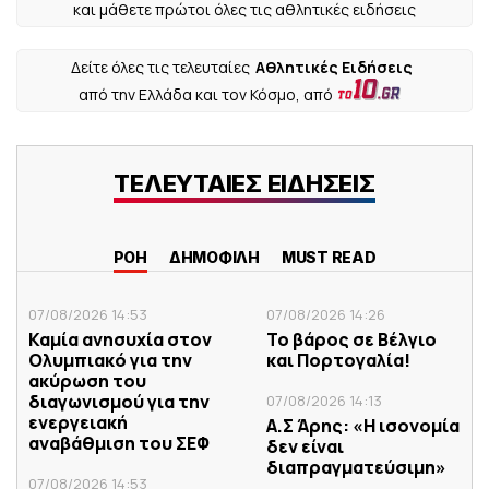
και μάθετε πρώτοι όλες τις αθλητικές ειδήσεις
Δείτε όλες τις τελευταίες
Αθλητικές Ειδήσεις
από την Ελλάδα και τον Κόσμο, από
ΤΕΛΕΥΤΑΙΕΣ ΕΙΔΗΣΕΙΣ
ΡΟΗ
ΔΗΜΟΦΙΛΗ
MUST READ
07/08/2026 14:53
07/08/2026 14:26
Καμία ανησυχία στον
Το βάρος σε Βέλγιο
Ολυμπιακό για την
και Πορτογαλία!
ακύρωση του
διαγωνισμού για την
07/08/2026 14:13
ενεργειακή
Α.Σ Άρης: «Η ισονομία
αναβάθμιση του ΣΕΦ
δεν είναι
διαπραγματεύσιμη»
07/08/2026 14:53