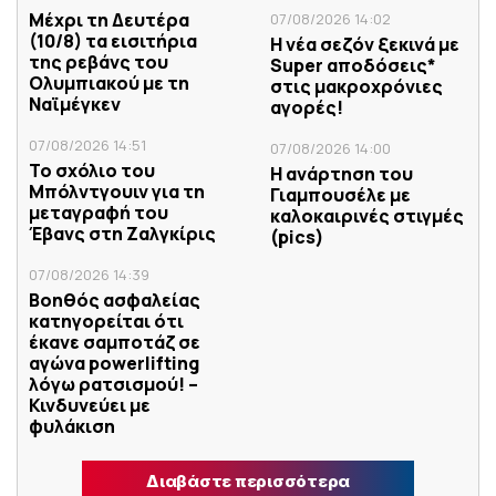
Μέχρι τη Δευτέρα
07/08/2026 14:02
(10/8) τα εισιτήρια
Η νέα σεζόν ξεκινά με
της ρεβάνς του
Super αποδόσεις*
Ολυμπιακού με τη
στις μακροχρόνιες
Ναϊμέγκεν
αγορές!
07/08/2026 14:51
07/08/2026 14:00
Το σχόλιο του
Η ανάρτηση του
Μπόλντγουιν για τη
Γιαμπουσέλε με
μεταγραφή του
καλοκαιρινές στιγμές
Έβανς στη Ζαλγκίρις
(pics)
07/08/2026 14:39
Βοηθός ασφαλείας
κατηγορείται ότι
έκανε σαμποτάζ σε
αγώνα powerlifting
λόγω ρατσισμού! –
Κινδυνεύει με
φυλάκιση
Διαβάστε περισσότερα