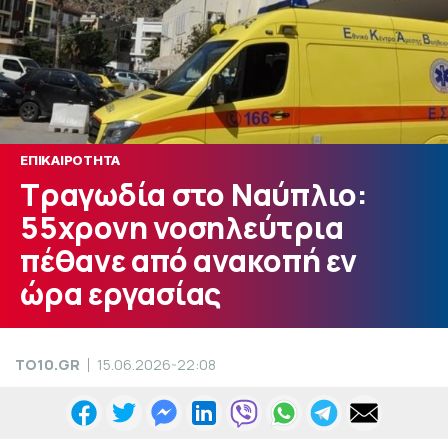
ΕΠΙΚΑΙΡΟΤΗΤΑ
Τραγωδία στο Ναύπλιο:
55χρονη νοσηλεύτρια
πέθανε από ανακοπή εν
ώρα εργασίας
TO10.GR
15.06.2026-22:08