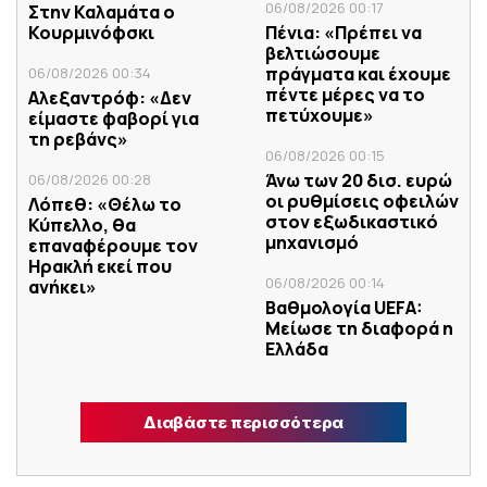
06/08/2026 00:17
Στην Καλαμάτα ο
Κουρμινόφσκι
Πένια: «Πρέπει να
βελτιώσουμε
πράγματα και έχουμε
06/08/2026 00:34
πέντε μέρες να το
Αλεξαντρόφ: «Δεν
πετύχουμε»
είμαστε φαβορί για
τη ρεβάνς»
06/08/2026 00:15
Άνω των 20 δισ. ευρώ
06/08/2026 00:28
οι ρυθμίσεις οφειλών
Λόπεθ: «Θέλω το
στον εξωδικαστικό
Κύπελλο, θα
μηχανισμό
επαναφέρουμε τον
Ηρακλή εκεί που
06/08/2026 00:14
ανήκει»
Βαθμολογία UEFA:
Μείωσε τη διαφορά η
Ελλάδα
Διαβάστε περισσότερα