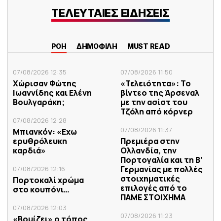
ΤΕΛΕΥΤΑΙΕΣ ΕΙΔΗΣΕΙΣ
ΡΟΗ
ΔΗΜΟΦΙΛΗ
MUST READ
07/08/2026 12:35
07/08/2026 11:50
Χώρισαν Φώτης
«Τελειότητα»: Το
Ιωαννίδης και Ελένη
βίντεο της Άρσεναλ
Βουλγαράκη;
με την ασίστ του
Τζόλη από κόρνερ
07/08/2026 12:28
07/08/2026 11:37
Μπιανκόν: «Εχω
ερυθρόλευκη
Πρεμιέρα στην
καρδιά»
Ολλανδία, την
Πορτογαλία και τη Β’
Γερμανίας με πολλές
07/08/2026 12:16
στοιχηματικές
Πορτοκαλί χρώμα
επιλογές από το
στο κουπόνι…
ΠΑΜΕ ΣΤΟΙΧΗΜΑ
07/08/2026 12:03
07/08/2026 11:23
«Βουίζει» ο τόπος