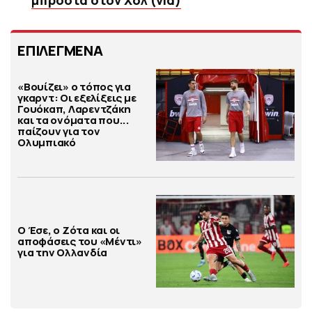
μπροστά στον Χολ (vid)
ΕΠΙΛΕΓΜΕΝΑ
«Βουίζει» ο τόπος για
γκαρντ: Οι εξελίξεις με
Γουόκαπ, Λαρεντζάκη
και τα ονόματα που...
παίζουν για τον
Ολυμπιακό
Ο Έσε, ο Ζότα και οι
αποφάσεις του «Μέντι»
για την Ολλανδία