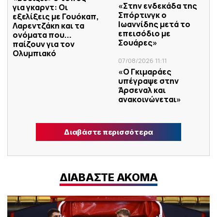
«Στην ενδεκάδα της
για γκαρντ: Οι
Σπόρτινγκ ο
εξελίξεις με Γουόκαπ,
Ιωαννίδης μετά το
Λαρεντζάκη και τα
επεισόδιο με
ονόματα που...
Σουάρες»
παίζουν για τον
Ολυμπιακό
07/08/2026 11:11
«Ο Γκιμαράες
υπέγραψε στην
Άρσεναλ και
ανακοινώνεται»
Διαβάστε περισσότερα
ΔΙΑΒΑΣΤΕ ΑΚΟΜΑ