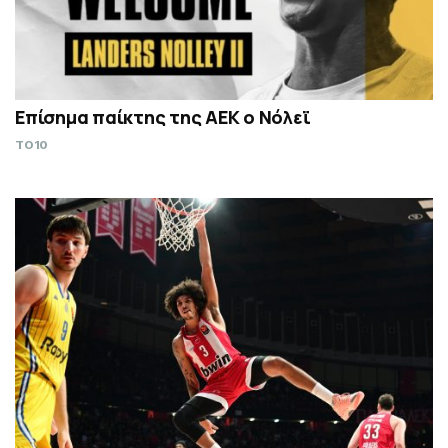
Επίσημα παίκτης της ΑΕΚ ο Νόλεϊ
TO10