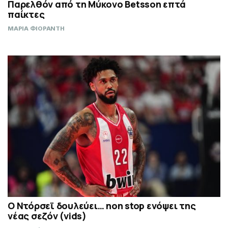
Παρελθόν από τη Μύκονο Betsson επτά
παίκτες
ΜΑΡΙΑ ΦΙΟΡΑΝΤΗ
Ο Ντόρσεϊ δουλεύει… non stop ενόψει της
νέας σεζόν (vids)