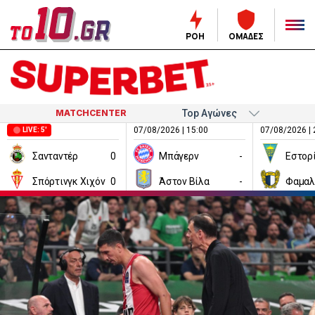
ΡΟΗ
ΟΜΑΔΕΣ
MATCHCENTER
07/08/2026 | 15:00
07/08/2026 | 
LIVE: 5'
Σανταντέρ
0
Μπάγερν
-
Εστορ
Σπόρτινγκ Χιχόν
0
Άστον Βίλα
-
Φαμαλ