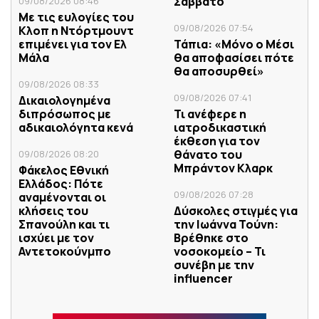
Σάββατο
09/08/2026 08:46
Με τις ευλογίες του
09/08/2026 07:54
Κλοπ η Ντόρτμουντ
επιμένει για τον Ελ
Τάπια: «Μόνο ο Μέσι
Μάλα
θα αποφασίσει πότε
θα αποσυρθεί»
09/08/2026 08:33
09/08/2026 07:41
Δικαιολογημένα
διπρόσωπος με
Τι ανέφερε η
αδικαιολόγητα κενά
ιατροδικαστική
έκθεση για τον
θάνατο του
09/08/2026 08:20
Μπράντον Κλαρκ
Φάκελος Εθνική
Ελλάδος: Πότε
09/08/2026 07:28
αναμένονται οι
κλήσεις του
Δύσκολες στιγμές για
Σπανούλη και τι
την Ιωάννα Τούνη:
ισχύει με τον
Βρέθηκε στο
Αντετοκούνμπο
νοσοκομείο – Τι
συνέβη με την
influencer