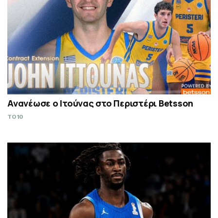
Ανανέωσε ο Ιτούνας στο Περιστέρι Betsson
TO10