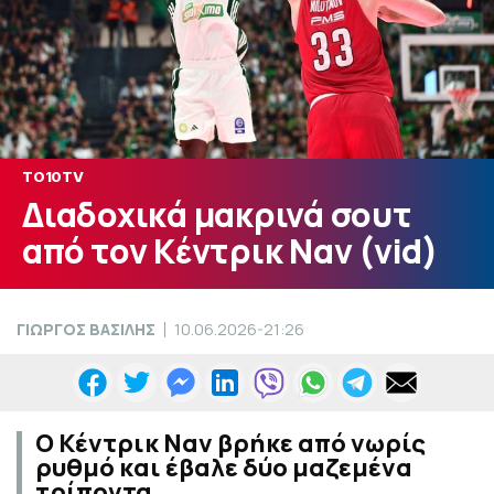
TO10TV
Διαδοχικά μακρινά σουτ
από τον Κέντρικ Ναν (vid)
ΓΙΩΡΓΟΣ ΒΑΣΙΛΗΣ
10.06.2026-21:26
Ο Κέντρικ Ναν βρήκε από νωρίς
ρυθμό και έβαλε δύο μαζεμένα
τρίποντα.