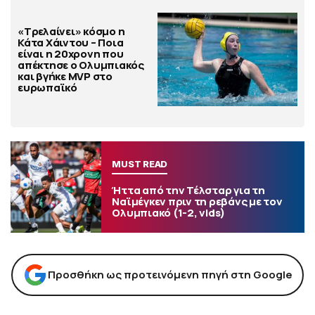
«Τρελαίνει» κόσμο η
Κάτα Χάιντου – Ποια
είναι η 20χρονη που
απέκτησε ο Ολυμπιακός
και βγήκε MVP στο
ευρωπαϊκό
MUST READ
Ήττα από την Τέλσταρ για τη
Ναϊμέγκεν πριν τη ρεβάνς με τον
Ολυμπιακό (1-2, vids)
Προσθήκη ως προτεινόμενη πηγή στη Google