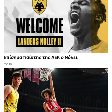
Επίσημα παίκτης της ΑΕΚ ο Νόλεϊ
TO10