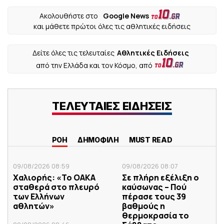
Ακολουθήστε στο
Google News
και μάθετε πρώτοι όλες τις αθλητικές ειδήσεις
Δείτε όλες τις τελευταίες
Αθλητικές Ειδήσεις
από την Ελλάδα και τον Κόσμο, από
ΤΕΛΕΥΤΑΙΕΣ ΕΙΔΗΣΕΙΣ
ΡΟΗ
ΔΗΜΟΦΙΛΗ
MUST READ
09/08/2026 08:59
09/08/2026 08:07
Χαλιορής: «Το ΟΑΚΑ
Σε πλήρη εξέλιξη ο
σταθερά στο πλευρό
καύσωνας – Πού
των Ελλήνων
πέρασε τους 39
αθλητών»
βαθμούς η
θερμοκρασία το