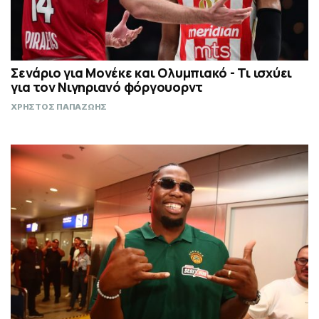
Σενάριο για Μονέκε και Ολυμπιακό - Τι ισχύει
για τον Νιγηριανό φόργουορντ
ΧΡΗΣΤΟΣ ΠΑΠΑΖΩΗΣ