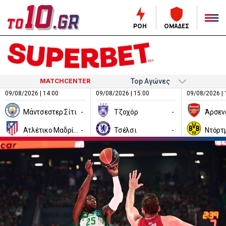
ΡΟΗ
ΟΜΑΔΕΣ
MATCHCENTER
09/08/2026 | 14:00
09/08/2026 | 15:00
09/08/2026 | 
Μάντσεστερ Σίτι
-
Τζοχόρ
-
Άρσεν
Ατλέτικο Μαδρίτης
-
Τσέλσι
-
Ντόρτ