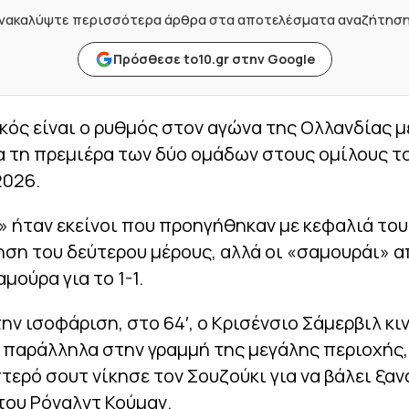
νακαλύψτε περισσότερα άρθρα στα αποτελέσματα αναζήτησ
Πρόσθεσε to10.gr στην Google
κός είναι ο ρυθμός στον αγώνα της Ολλανδίας μ
α τη πρεμιέρα των δύο ομάδων στους ομίλους τ
2026.
» ήταν εκείνοι που προηγήθηκαν με κεφαλιά του
ηση του δεύτερου μέρους, αλλά οι «σαμουράι» 
μούρα για το 1-1.
την ισοφάριση, στο 64′, ο Κρισένσιο Σάμερβιλ κι
 παράλληλα στην γραμμή της μεγάλης περιοχής, 
τερό σουτ νίκησε τον Σουζούκι για να βάλει ξα
του Ρόναλντ Κούμαν.