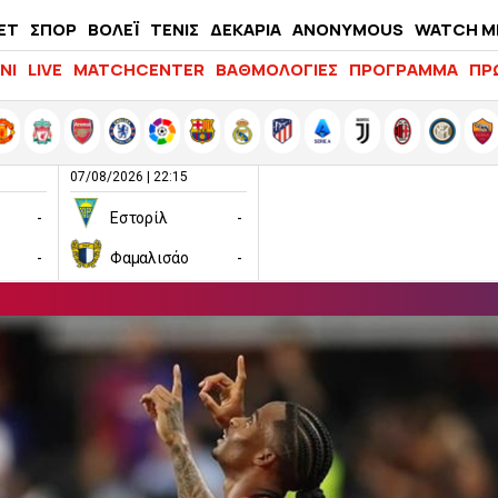
ΕΤ
ΣΠΟΡ
ΒΟΛΕΪ
ΤΕΝΙΣ
ΔΕΚΑΡΙΑ
ANONYMOUS
WATCH M
LIFEWITNESS
ΝΙ
LIVE
MATCHCENTER
ΒΑΘΜΟΛΟΓΙΕΣ
ΠΡΟΓΡΑΜΜΑ
ΠΡ
07/08/2026 | 22:15
-
Εστορίλ
-
-
Φαμαλισάο
-