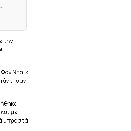
αγέλη λιονταριών με το
«November Rain»
ης
|
LIGUE 1
00:49
Πήρε τον Ακλιούς από τη
Μονακό η Παρί Σεν
Ζερμέν (pic)
ε την
|
EUROPA LEAGUE
00:36
ου
Ελουστόντο: «Είμαστε
στεναχωρημένοι αλλά
έχουμε μπροστά μας την
ρεβάνς»
 Φαν Ντάικ
|
ΕΠΙΚΑΙΡΟΤΗΤΑ
00:23
απάντησαν
Στενά του Ορμούζ: Το
σχέδιο συμφωνίας δίνει
τον έλεγχο στο Ιράν – Και
η διέλευση θα
νήθηκε
περιλαμβάνει τέλη
και με
|
EUROPA LEAGUE
00:10
νά μπροστά
«Εξάρα» της Μπενφίκα
στη Χαρτς του Κυζιρίδη