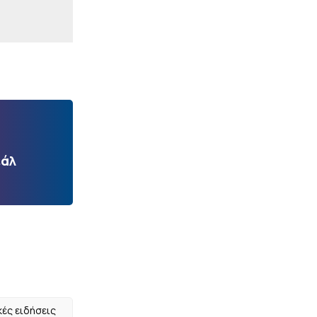
εάλ
κές ειδήσεις