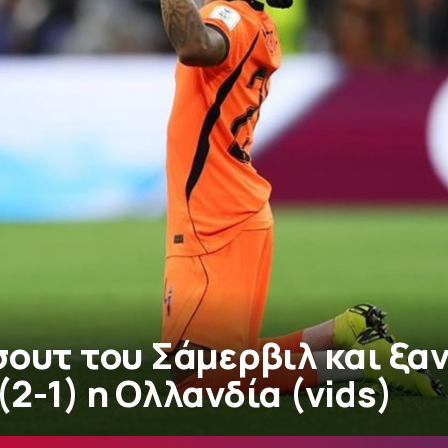
σουτ του Σάμερβιλ και ξα
2-1) η Ολλανδία (vids)