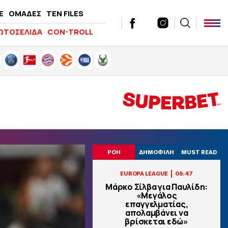
E
ΟΜΑΔΕΣ
TEN FILES
ΩΤΟΣΕΛΙΔΑ
CON-TROLL
ΡΟΗ
ΔΗΜΟΦΙΛΗ
MUST READ
|
EUROPA LEAGUE
08:47
Μάρκο Σίλβα για Παυλίδη:
«Μεγάλος
επαγγελματίας,
απολαμβάνει να
βρίσκεται εδώ»