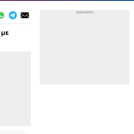
|
LIFEWITNESS
07:36
Τι συμβαίνει με τη
Γαρυφαλλιά Καληφώνη
και τον Χρήστο
 με
Μάστορα; Οι χωριστές
διακοπές και η επέτειος
που φέτος πέρασε
απαρατήρητη
|
ΠΡΩΤΟΣΕΛΙΔΑ
07:18
Τα αθλητικά
πρωτοσέλιδα της
ημέρας (7/8)
|
ΠΡΩΤΟΣΕΛΙΔΑ
07:09
Τα πολιτικά
πρωτοσέλιδα της
ημέρας (7/8)
|
LIFEWITNESS
01:00
Viral βίντεο: Γάλλος
μουσικός νανουρίζει