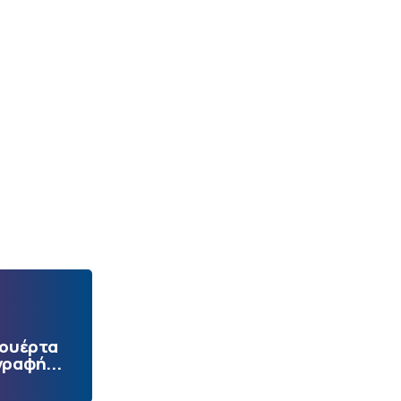
Πουέρτα
γραφή...