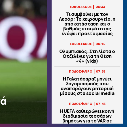
|
EUROLEAGUE
08:33
Τι συμβαίνει με τον
Λεσόρ: Το χειρουργείο, η
αποκατάσταση και ο
βαθμός ετοιμότητας
ενόψει προετοιμασίας
|
EUROLEAGUE
08:15
Ολυμπιακός: Στη λίστα ο
Οτζελέγιε για τη θέση
«4» (vids)
|
ΠΟΔΟΣΦΑΙΡΟ
07:58
Η Γαλατάσαραϊ μηνύει
λογαριασμούς που
αναπαράγουν ρητορική
μίσους στα social media
νά
|
ΠΟΔΟΣΦΑΙΡΟ
07:45
Η UEFA καθιερώνει κοινή
διαδικασία τεσσάρων
βημάτων για το VAR σε
όλη την Ευρώπη