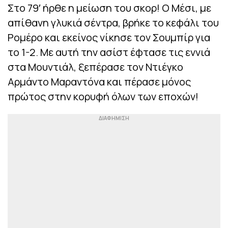
Στο 79′ ήρθε η μείωση του σκορ! Ο Μέσι, με
απίθανη γλυκιά σέντρα, βρήκε το κεφάλι του
Ρομέρο και εκείνος νίκησε τον Σουμπίρ για
το 1-2. Με αυτή την ασίστ έφτασε τις εννιά
στα Μουντιάλ, ξεπέρασε τον Ντιέγκο
Αρμάντο Μαραντόνα και πέρασε μόνος
πρώτος στην κορυφή όλων των εποχών!