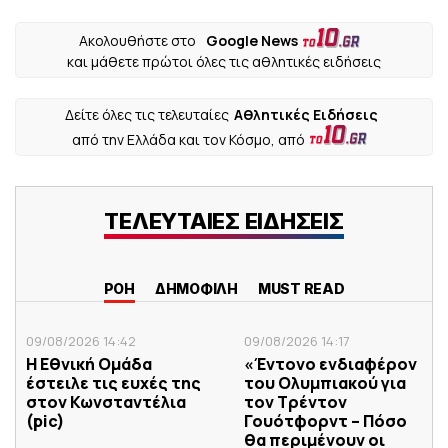
Ακολουθήστε στο
Google News
και μάθετε πρώτοι όλες τις αθλητικές ειδήσεις
Δείτε όλες τις τελευταίες
Αθλητικές Ειδήσεις
από την Ελλάδα και τον Κόσμο, από
ΤΕΛΕΥΤΑΙΕΣ ΕΙΔΗΣΕΙΣ
ΡΟΗ
ΔΗΜΟΦΙΛΗ
MUST READ
09/08/2026 14:42
09/08/2026 14:17
Η Εθνική Ομάδα
«Έντονο ενδιαφέρον
έστειλε τις ευχές της
του Ολυμπιακού για
στον Κωνσταντέλια
τον Τρέντον
(pic)
Γουότφορντ – Πόσο
θα περιμένουν οι