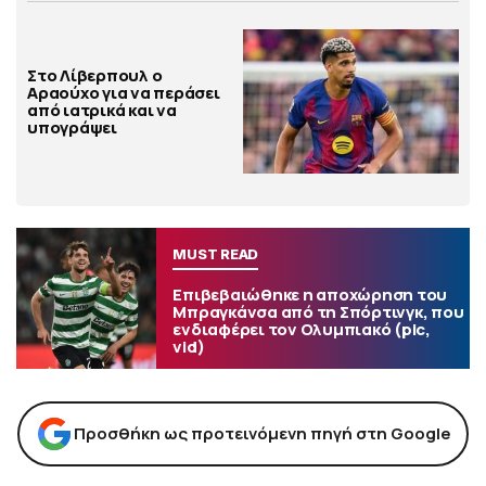
Στο Λίβερπουλ ο
Αραούχο για να περάσει
από ιατρικά και να
υπογράψει
MUST READ
Επιβεβαιώθηκε η αποχώρηση του
Μπραγκάνσα από τη Σπόρτινγκ, που
ενδιαφέρει τον Ολυμπιακό (pic,
vid)
Προσθήκη ως προτεινόμενη πηγή στη Google