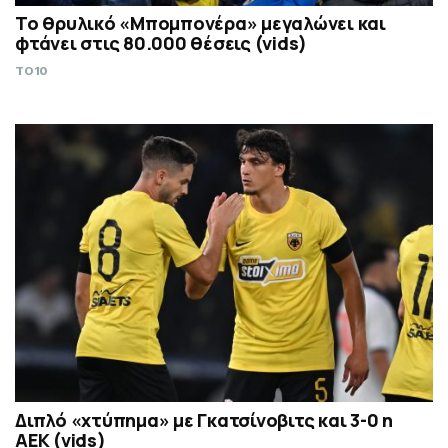
Το θρυλικό «Μπομπονέρα» μεγαλώνει και
φτάνει στις 80.000 θέσεις (vids)
TO10
Διπλό «χτύπημα» με Γκατσίνοβιτς και 3-0 η
ΑΕΚ (vids)