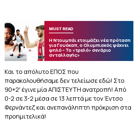
MUST READ
Η Ντουμπάι ετοιμάζει νέα πρόταση
για Γουόκαπ, ο Ολυμπιακός ψάχνει
ψηλό – Το «τρελό» σενάριο
ανταλλαγής»
Και το απόλυτο ΕΠΟΣ που
παρακολουθήσαμε δεν τελείωσε εδώ! Στο
90+2′ έγινε μία ΑΠΙΣΤΕΥΤΗ ανατροπή! Από
0-2 σε 3-2 μέσα σε 13 λεπτά με τον Έντσο
Φερνάντεζ και ανεπανάληπτη πρόκριση στα
προημιτελικά!