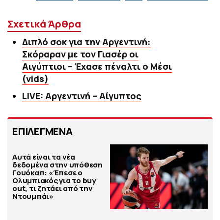
Σχετικά Άρθρα
Διπλό σοκ για την Αργεντινή:
Σκόραραν με τον Γιασέρ οι
Αιγύπτιοι – Έχασε πέναλτι ο Μέσι
(vids)
LIVE: Αργεντινή – Αίγυπτος
ΕΠΙΛΕΓΜΕΝΑ
Αυτά είναι τα νέα
δεδομένα στην υπόθεση
Γουόκαπ: «Έπεσε ο
Ολυμπιακός για το buy
out, τι ζητάει από την
Ντουμπάι»