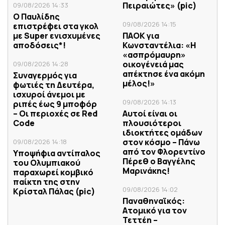
Πειραιώτες» (pic)
09/08/2026 14:33
Ο Παυλίδης
09/08/2026 14:15
επιστρέφει στα γκολ
με Super ενισχυμένες
ΠΑΟΚ για
αποδόσεις*!
Κωνσταντέλια: «Η
«ασπρόμαυρη»
οικογένειά μας
09/08/2026 14:28
απέκτησε ένα ακόμη
Συναγερμός για
μέλος!»
φωτιές τη Δευτέρα,
ισχυροί άνεμοι με
09/08/2026 14:13
ριπές έως 9 μποφόρ
– Οι περιοχές σε Red
Αυτοί είναι οι
Code
πλουσιότεροι
ιδιοκτήτες ομάδων
στον κόσμο – Πάνω
09/08/2026 14:18
από τον Φλορεντίνο
Υποψήφια αντίπαλος
Πέρεθ ο Βαγγέλης
του Ολυμπιακού
Μαρινάκης!
παραχωρεί κομβικό
παίκτη της στην
09/08/2026 14:02
Κρίσταλ Πάλας (pic)
Παναθηναϊκός:
Ατομικό για τον
Τεττέη –