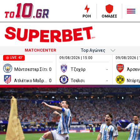
ΡΟΗ
ΟΜΑΔΕΣ
MATCHCENTER
09/08/2026 | 15:00
09/08/2026 | 
LIVE: 43'
Μάντσεστερ Σίτι
0
Τζοχόρ
-
Άρσεν
Ατλέτικο Μαδρίτης
0
Τσέλσι
-
Ντόρτ