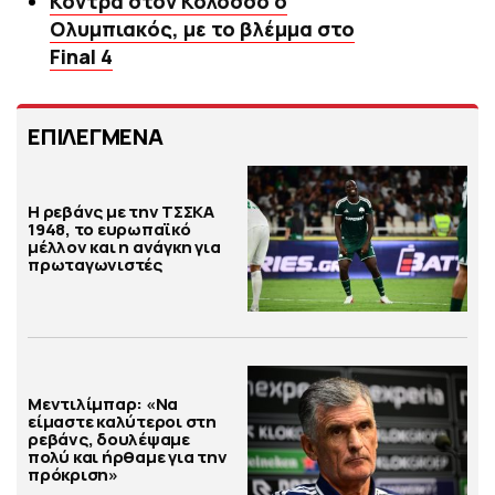
Κόντρα στον Κολοσσό ο
Ολυμπιακός, με το βλέμμα στο
Final 4
ΕΠΙΛΕΓΜΕΝΑ
Η ρεβάνς με την ΤΣΣΚΑ
1948, το ευρωπαϊκό
μέλλον και η ανάγκη για
πρωταγωνιστές
Μεντιλίμπαρ: «Να
είμαστε καλύτεροι στη
ρεβάνς, δουλέψαμε
πολύ και ήρθαμε για την
πρόκριση»