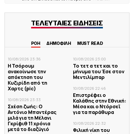
ΤΕΛΕΥΤΑΙΕΣ ΕΙΔΗΣΕΙΣ
ΡΟΗ
ΔΗΜΟΦΙΛΗ
MUST READ
10/08/2026 23:36
10/08/2026 23:00
Η Τσόρουμ
Το τετ α τετ και το
ανακοίνωσε την
μήνυμα του Έσε στον
απόκτηση του
Μεντιλίμπαρ
Κυζιρίδη από τη
Χαρτς (pic)
10/08/2026 22:46
Επιστρέφει ο
10/08/2026 23:33
Καλάθης στην Εθνική:
Σχέση ζωής: Ο
Μέσα και ο Ντόρσεϊ
Αντόνιο Μπαντέρας
για τα παράθυρα
μιλά για τη Μέλανι
Γκρίφιθ 11 χρόνια
10/08/2026 22:32
μετά το διαζύγιό
Φιλική νίκη του