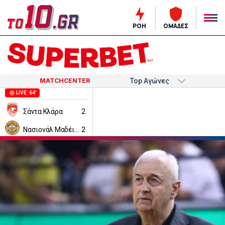
ΡΟΗ
ΟΜΑΔΕΣ
MATCHCENTER
LIVE: 64'
Σάντα Κλάρα
2
Νασιονάλ Μαδέιρα
2