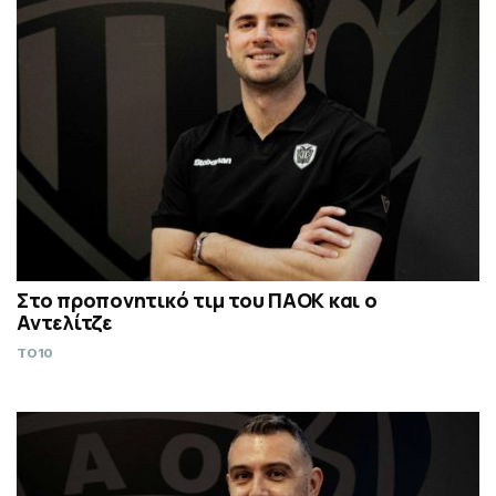
Στο προπονητικό τιμ του ΠΑΟΚ και ο
Αντελίτζε
TO10