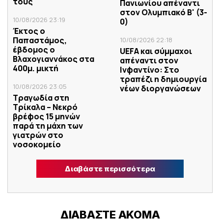
τους
Πανιωνίου απέναντι
στον Ολυμπιακό Β' (3-
10/08/2026 23:19
0)
Έκτος ο
Παπαστάμος,
10/08/2026 22:18
έβδομος ο
UEFA και σύμμαχοι
Βλαχογιαννάκος στα
απέναντι στον
400μ. μικτή
Ινφαντίνο: Στο
τραπέζι η δημιουργία
10/08/2026 23:05
νέων διοργανώσεων
Τραγωδία στη
Τρίκαλα – Νεκρό
βρέφος 15 μηνών
παρά τη μάχη των
γιατρών στο
νοσοκομείο
Διαβάστε περισσότερα
ΔΙΑΒΑΣΤΕ ΑΚΟΜΑ