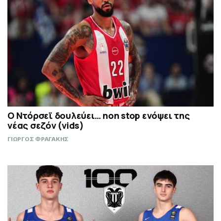
Ο Ντόρσεϊ δουλεύει… non stop ενόψει της
νέας σεζόν (vids)
ΓΙΩΡΓΟΣ ΦΡΑΓΑΚΗΣ