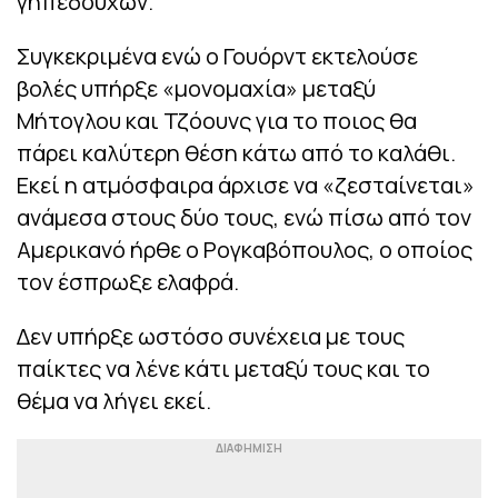
γηπεδούχων.
Συγκεκριμένα ενώ ο Γουόρντ εκτελούσε
βολές υπήρξε «μονομαχία» μεταξύ
Μήτογλου και Τζόουνς για το ποιος θα
πάρει καλύτερη θέση κάτω από το καλάθι.
Εκεί η ατμόσφαιρα άρχισε να «ζεσταίνεται»
ανάμεσα στους δύο τους, ενώ πίσω από τον
Αμερικανό ήρθε ο Ρογκαβόπουλος, ο οποίος
τον έσπρωξε ελαφρά.
Δεν υπήρξε ωστόσο συνέχεια με τους
παίκτες να λένε κάτι μεταξύ τους και το
θέμα να λήγει εκεί.