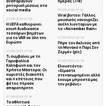
αναπαράγουν
ημέρας (7/8)
ρητορική μίσους στα
social media
07/08/2026 01:00
Viral βίντεο: Γάλλος
07/08/2026 07:45
μουσικός νανουρίζει
Η UEFA καθιερώνει
αγέλη λιονταριών με
κοινή διαδικασία
το «November Rain»
τεσσάρων βημάτων
για το VAR σε όλη την
07/08/2026 00:49
Ευρώπη
Πήρε τον Ακλιούς από
τη Μονακό η Παρί Σεν
07/08/2026 07:36
Ζερμέν (pic)
Τι συμβαίνει με τη
Γαρυφαλλιά
07/08/2026 00:36
Καληφώνη και τον
Ελουστόντο:
Χρήστο Μάστορα; Οι
«Είμαστε
χωριστές διακοπές
στεναχωρημένοι αλλά
και η επέτειος που
έχουμε μπροστά μας
φέτος πέρασε
την ρεβάνς»
απαρατήρητη
07/08/2026 07:18
Τα αθλητικά