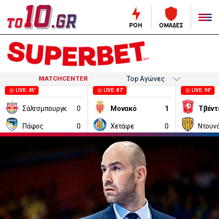
ΡΟΗ
ΟΜΑΔΕΣ
MATCHCENTER
LIVE: 45'
LIVE: 87'
LIVE: 90'
Σάλτσμπουργκ
0
Μονακό
1
Τβέντ
Πάφος
0
Χετάφε
0