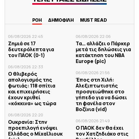
ΡΟΗ
ΔΗΜΟΦΙΛΗ
MUST READ
06/08/2026 22:45
06/08/2026 22:06
Ζημιά σε 17
Τα… αλλάζει ο Πάρκερ
δευτερόλεπτα για
μετά τις δηλώσεις για
τον ΠΑΟΚ (0-1)
κατάκτηση του ΝΒΑ
Europe (pic)
06/08/2026 22:33
06/08/2026 21:56
Ο θλιβερός
απολογισμός της
Έπος στη Χιλή:
φωτιάς: 118 σπίτια
Αλεξιπτωτιστής
και επιχειρήσεις
προσγειώθηκε στο
έχουν κριθεί
γήπεδο για να δώσει
«κόκκινα» ως τώρα
τη φανέλα στον
Βοζίνια (vid)
06/08/2026 22:20
06/08/2026 21:49
Ουκρανία: Στην
προεπιλογή ενόψει
Ο ΠΑΟΚ δεν θα έχει
Ελλάδας ο Μίχαϊλιουκ
τον Χατζηδιάκο στις