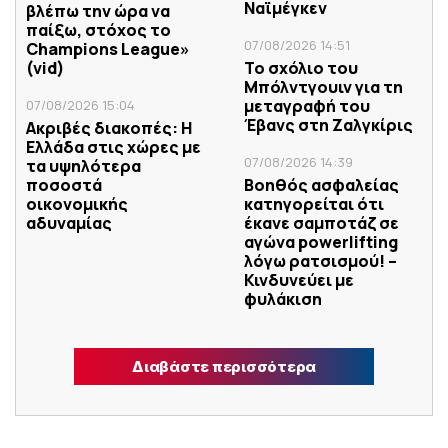
Ναϊμέγκεν
βλέπω την ώρα να
παίξω, στόχος το
07/08/2026 14:51
Champions League»
(vid)
Το σχόλιο του
Μπόλντγουιν για τη
μεταγραφή του
07/08/2026 15:04
Έβανς στη Ζαλγκίρις
Ακριβές διακοπές: Η
Ελλάδα στις χώρες με
07/08/2026 14:39
τα υψηλότερα
ποσοστά
Βοηθός ασφαλείας
οικονομικής
κατηγορείται ότι
αδυναμίας
έκανε σαμποτάζ σε
αγώνα powerlifting
λόγω ρατσισμού! –
Κινδυνεύει με
φυλάκιση
Διαβάστε περισσότερα