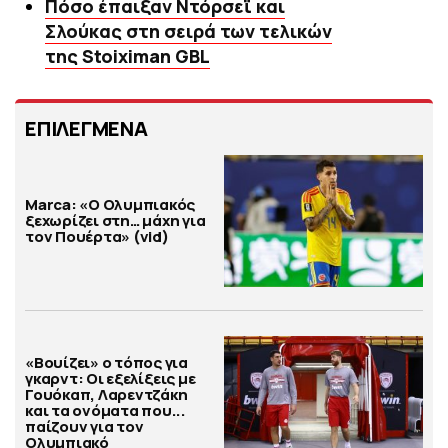
Πόσο έπαιξαν Ντόρσεϊ και
Σλούκας στη σειρά των τελικών
της Stoiximan GBL
ΕΠΙΛΕΓΜΕΝΑ
Marca: «Ο Ολυμπιακός
ξεχωρίζει στη… μάχη για
τον Πουέρτα» (vid)
«Βουίζει» ο τόπος για
γκαρντ: Οι εξελίξεις με
Γουόκαπ, Λαρεντζάκη
και τα ονόματα που...
παίζουν για τον
Ολυμπιακό