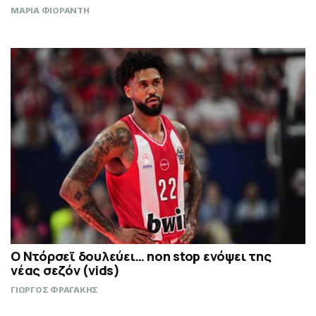
ΜΑΡΙΑ ΦΙΟΡΑΝΤΗ
Ο Ντόρσεϊ δουλεύει… non stop ενόψει της
νέας σεζόν (vids)
ΓΙΩΡΓΟΣ ΦΡΑΓΑΚΗΣ