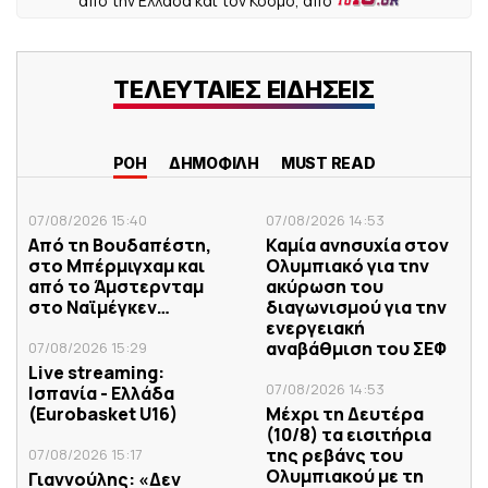
από την Ελλάδα και τον Κόσμο, από
ΤΕΛΕΥΤΑΙΕΣ ΕΙΔΗΣΕΙΣ
ΡΟΗ
ΔΗΜΟΦΙΛΗ
MUST READ
07/08/2026 15:40
07/08/2026 14:53
Από τη Βουδαπέστη,
Καμία ανησυχία στον
στο Μπέρμιγχαμ και
Ολυμπιακό για την
από το Άμστερνταμ
ακύρωση του
στο Ναϊμέγκεν…
διαγωνισμού για την
ενεργειακή
αναβάθμιση του ΣΕΦ
07/08/2026 15:29
Live streaming:
07/08/2026 14:53
Ισπανία - Ελλάδα
(Eurobasket U16)
Μέχρι τη Δευτέρα
(10/8) τα εισιτήρια
της ρεβάνς του
07/08/2026 15:17
Ολυμπιακού με τη
Γιαννούλης: «Δεν