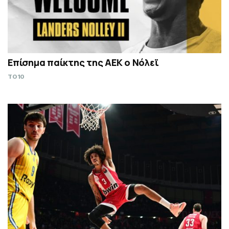
Επίσημα παίκτης της ΑΕΚ ο Νόλεϊ
TO10