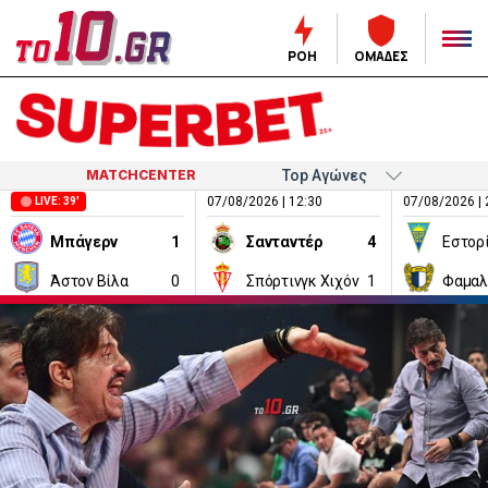
ΡΟΗ
ΟΜΑΔΕΣ
MATCHCENTER
07/08/2026 | 12:30
07/08/2026 | 
LIVE: 39'
Μπάγερν
1
Σανταντέρ
4
Εστορ
Άστον Βίλα
0
Σπόρτινγκ Χιχόν
1
Φαμαλ