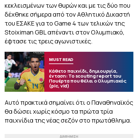
κεκλεισμένων των θυρών και με τις δύο που
δέχθηκε σήμερα από τον Αθλητικό Δικαστή
του ΕΣΑΚΕ για το Game 4 των τελικών της
Stoiximan GBL απέναντι στον Ολυμπιακό,
έφτασε τις τρεις αγωνιστικές.
MUST READ
Κάθετο παιχνίδι, δημιουργία,
ένταση: Το scouting report του
Πουέρτα που θέλει ο Ολυμπιακός
(pic, vid)
Αυτό πρακτικά σημαίνει ότι ο Παναθηναϊκός
θα δώσει χωρίς κόσμο τα πρώτα τρία
παιχνίδια της νέας σεζόν στο πρωτάθλημα.