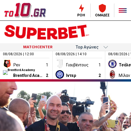
ΡΟΗ
ΟΜΑΔΕΣ
MATCHCENTER
08/08/2026 | 12:00
08/08/2026 | 14:10
08/08/2026 | 
Ρεν
1
Γιουβέντους
1
Τσέλσ
Brentford Academy
2
Ιντερ
2
Μίλαν