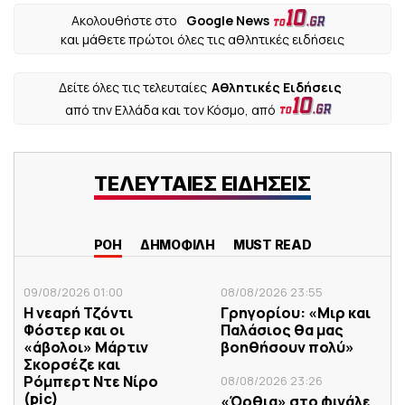
Ακολουθήστε στο
Google News
και μάθετε πρώτοι όλες τις αθλητικές ειδήσεις
Δείτε όλες τις τελευταίες
Αθλητικές Ειδήσεις
από την Ελλάδα και τον Κόσμο, από
ΤΕΛΕΥΤΑΙΕΣ ΕΙΔΗΣΕΙΣ
ΡΟΗ
ΔΗΜΟΦΙΛΗ
MUST READ
09/08/2026 01:00
08/08/2026 23:55
Η νεαρή Τζόντι
Γρηγορίου: «Μιρ και
Φόστερ και οι
Παλάσιος θα μας
«άβολοι» Μάρτιν
βοηθήσουν πολύ»
Σκορσέζε και
Ρόμπερτ Ντε Νίρο
08/08/2026 23:26
(pic)
«Όρθια» στο φινάλε