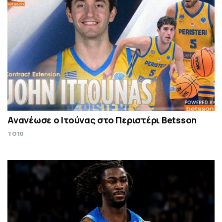
Ανανέωσε ο Ιτούνας στο Περιστέρι Betsson
TO10