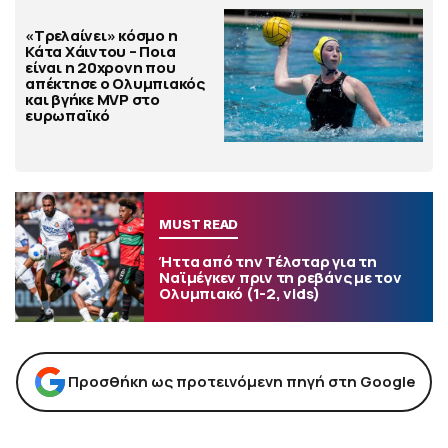
«Τρελαίνει» κόσμο η
Κάτα Χάιντου – Ποια
είναι η 20χρονη που
απέκτησε ο Ολυμπιακός
και βγήκε MVP στο
ευρωπαϊκό
MUST READ
Ήττα από την Τέλσταρ για τη
Ναϊμέγκεν πριν τη ρεβάνς με τον
Ολυμπιακό (1-2, vids)
Προσθήκη ως προτεινόμενη πηγή στη Google