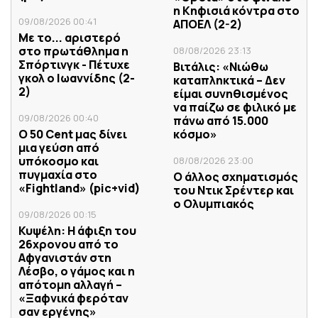
η Κηφισιά κόντρα στο
09/08/2026 00:41
ΑΠΟΕΛ (2-2)
Με το... αριστερό
στο πρωτάθλημα η
08/08/2026 23:13
Σπόρτινγκ - Πέτυχε
Βιτάλις: «Νιώθω
γκολ ο Ιωαννίδης (2-
καταπληκτικά – Δεν
2)
είμαι συνηθισμένος
να παίζω σε φιλικό με
09/08/2026 00:40
πάνω από 15.000
Ο 50 Cent μας δίνει
κόσμο»
μια γεύση από
υπόκοσμο και
08/08/2026 23:00
πυγμαχία στο
Ο άλλος σχηματισμός
«Fightland» (pic+vid)
του Ντικ Σρέντερ και
ο Ολυμπιακός
09/08/2026 00:15
Κυψέλη: Η άφιξη του
26χρονου από το
Αφγανιστάν στη
Λέσβο, ο γάμος και η
απότομη αλλαγή –
«Ξαφνικά φερόταν
σαν εργένης»