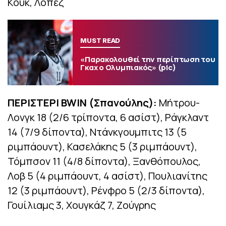
Κουκ, Λόπεζ
MUST READ
«Παρακολουθεί την περίπτωση του
Γκαχ ο Ολυμπιακός» (pic)
ΠΕΡΙΣΤΕΡΙ BWIN (Σπανούλης):
Μήτρου-
Λονγκ 18 (2/6 τρίποντα, 6 ασίστ), Ράγκλαντ
14 (7/9 δίποντα), Ντάνκγουμπιτς 13 (5
ριμπάουντ), Κασελάκης 5 (3 ριμπάουντ),
Τόμπσον 11 (4/8 δίποντα), Ξανθόπουλος,
Λοβ 5 (4 ριμπάουντ, 4 ασίστ), Πουλιανίτης
12 (3 ριμπάουντ), Ρένφρο 5 (2/3 δίποντα),
Γουίλιαμς 3, Χουγκάζ 7, Ζούγρης