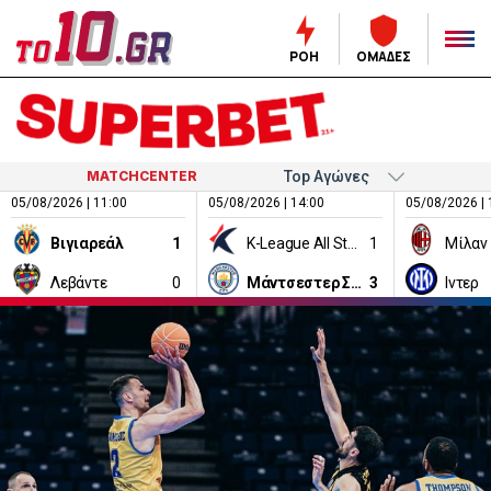
ΡΟΗ
ΟΜΑΔΕΣ
MATCHCENTER
05/08/2026 | 11:00
05/08/2026 | 14:00
05/08/2026 | 
Βιγιαρεάλ
1
K-League All Stars
1
Μίλαν
Λεβάντε
0
Μάντσεστερ Σίτι
3
Ιντερ