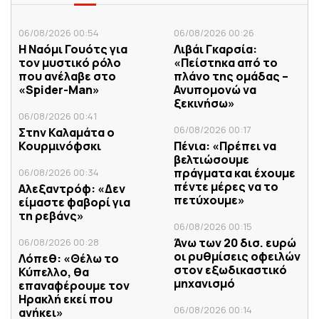
06/08/2026 00:54
06/08/2026 00:26
Η Ναόμι Γουότς για
Λιβάι Γκαρσία:
τον μυστικό ρόλο
«Πείστηκα από το
που ανέλαβε στο
πλάνο της ομάδας –
«Spider-Man»
Ανυπομονώ να
ξεκινήσω»
06/08/2026 00:41
06/08/2026 00:17
Στην Καλαμάτα ο
Κουρμινόφσκι
Πένια: «Πρέπει να
βελτιώσουμε
πράγματα και έχουμε
06/08/2026 00:34
πέντε μέρες να το
Αλεξαντρόφ: «Δεν
πετύχουμε»
είμαστε φαβορί για
τη ρεβάνς»
06/08/2026 00:15
Άνω των 20 δισ. ευρώ
06/08/2026 00:28
οι ρυθμίσεις οφειλών
Λόπεθ: «Θέλω το
στον εξωδικαστικό
Κύπελλο, θα
μηχανισμό
επαναφέρουμε τον
Ηρακλή εκεί που
06/08/2026 00:14
ανήκει»