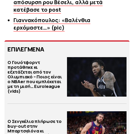
απόσυρση ρου Βέσελι, αλλά μετά
κατέβασε το post
Γιαννακόπουλος: «Βαλένθια
ερχόμαστε…» (pic)
ΕΠΙΛΕΓΜΕΝΑ
Ο Γουότφορντ
προτάθηκε κι
εξετάζεται από τον
Ολυμπιακό – Ποιος είναι
ο ΝΒΑer που εμπλέκεται
με τη μισή… Euroleague
(vids)
Ο Σενγκέλια πλήρωσε το
buy-out στην
Μπαρτσελόνα κι