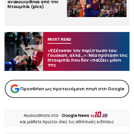
ανακοινώθηκε από την
Ντουμπάι (pics)
MUST READ
«Εξέτασαν την περίπτωση του
Γουόκαπ, αλλά…»: Νέα πρόταση της
Ντουμπάι που δεν «παίζει» μόνη
της
Προσθήκη ως προτεινόμενη πηγή στη Google
Ακολουθήστε στο
Google News
και μάθετε πρώτοι όλες τις αθλητικές ειδήσεις