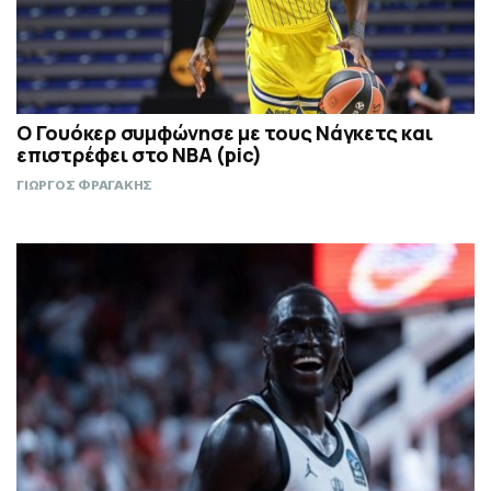
Ο Γουόκερ συμφώνησε με τους Νάγκετς και
επιστρέφει στο NBA (pic)
ΓΙΩΡΓΟΣ ΦΡΑΓΑΚΗΣ