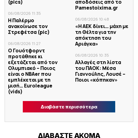
(pics)
αποδόσεις από το
Pamestoixima.gr
06/08/2026 11:35
06/08/2026 10:48
Η Παλέρμο
ανακοίνωσε τον
«Η ΑΕΚ δίνει… μάχη με
Στρεφέτσα (pic)
τη Θέλτα για την
απόκτηση του
Αριάγκα»
06/08/2026 11:27
Ο Γουότφορντ
06/08/2026 10:35
προτάθηκε κι
εξετάζεται από τον
Αλλαγές στη λίστα
Ολυμπιακό – Ποιος
του ΠΑΟΚ: Μέσα
είναι ο ΝΒΑer που
Γιαννούλης, Λουσέ –
εμπλέκεται με τη
Ποιοι «κόπηκαν»
μισή… Euroleague
(vids)
Διαβάστε περισσότερα
ΔΙΑΒΑΣΤΕ ΑΚΟΜΑ