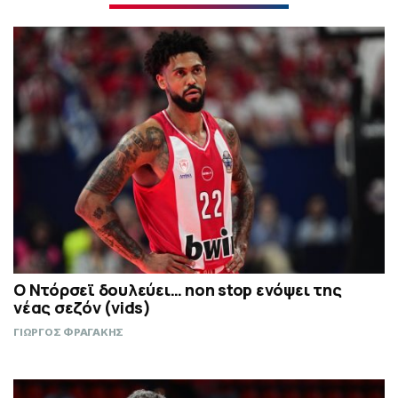
Ο Ντόρσεϊ δουλεύει… non stop ενόψει της
νέας σεζόν (vids)
ΓΙΩΡΓΟΣ ΦΡΑΓΑΚΗΣ