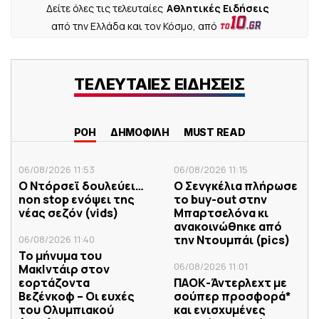
Δείτε όλες τις τελευταίες
Αθλητικές Ειδήσεις
από την Ελλάδα και τον Κόσμο, από
ΤΕΛΕΥΤΑΙΕΣ ΕΙΔΗΣΕΙΣ
ΡΟΗ
ΔΗΜΟΦΙΛΗ
MUST READ
06/08/2026 11:53
06/08/2026 11:15
Ο Ντόρσεϊ δουλεύει…
Ο Σενγκέλια πλήρωσε
non stop ενόψει της
το buy-out στην
νέας σεζόν (vids)
Μπαρτσελόνα κι
ανακοινώθηκε από
την Ντουμπάι (pics)
06/08/2026 11:40
Το μήνυμα του
06/08/2026 11:01
ΜακΙντάιρ στον
εορτάζοντα
ΠΑΟΚ-Άντερλεχτ με
Βεζένκοφ – Οι ευχές
σούπερ προσφορά*
του Ολυμπιακού
και ενισχυμένες