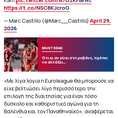
Kam.
pic.twitter.com/A7OzKFBFRc
https://t.co/NSC8KJcroG
— Marc Castillo (@Marc__Castillo)
April 29,
2026
MUST READ
Ότι κι αν γίνει στη ρεβάνς, πρέπει
να αλλάξει…
«Με λίγα λόγια η Euroleague θα μπορούσε να
είχε βελτιώσει λίγο περισσότερο την
επιλογή της διαιτησίας για έναν τόσο
δύσκολο και καθοριστικό αγώνα για τη
Βαλένθια και τον Παναθηναϊκό», αναφέρεται