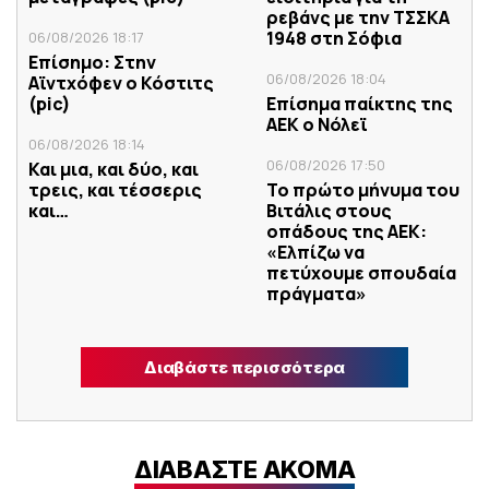
ρεβάνς με την ΤΣΣΚΑ
1948 στη Σόφια
06/08/2026 18:17
Επίσημο: Στην
06/08/2026 18:04
Αϊντχόφεν ο Κόστιτς
(pic)
Επίσημα παίκτης της
ΑΕΚ ο Νόλεϊ
06/08/2026 18:14
06/08/2026 17:50
Και μια, και δύο, και
τρεις, και τέσσερις
Το πρώτο μήνυμα του
και…
Βιτάλις στους
οπάδους της ΑΕΚ:
«Ελπίζω να
πετύχουμε σπουδαία
πράγματα»
Διαβάστε περισσότερα
ΔΙΑΒΑΣΤΕ ΑΚΟΜΑ