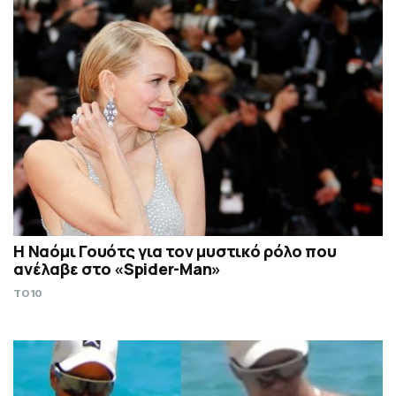
Η Ναόμι Γουότς για τον μυστικό ρόλο που
ανέλαβε στο «Spider-Man»
TO10