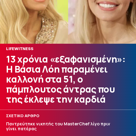
LIFEWITNESS
13 χρόνια «εξαφανıσμένη»:
Η Βάσια Λόη παραμένει
καλλονή στα 51, ο
πάμπλουτος άντρας που
της έκλεψε την καρδιά
ΣΧΕΤΙΚΟ ΑΡΘΡΟ
Παντρεύτηκε νικητής του MasterChef λίγο πριν
γίνει πατέρας