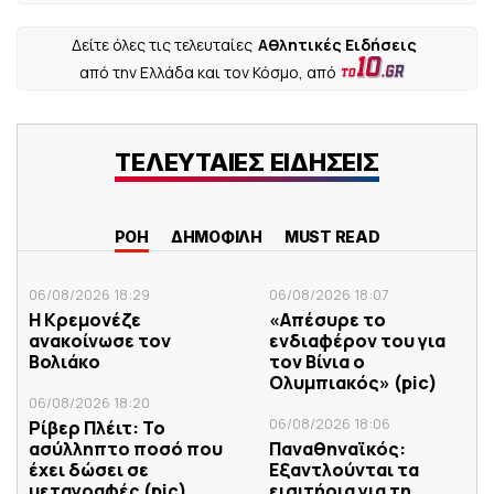
Δείτε όλες τις τελευταίες
Αθλητικές Ειδήσεις
από την Ελλάδα και τον Κόσμο, από
ΤΕΛΕΥΤΑΙΕΣ ΕΙΔΗΣΕΙΣ
ΡΟΗ
ΔΗΜΟΦΙΛΗ
MUST READ
06/08/2026 18:29
06/08/2026 18:07
Η Κρεμονέζε
«Απέσυρε το
ανακοίνωσε τον
ενδιαφέρον του για
Βολιάκο
τον Βίνια ο
Ολυμπιακός» (pic)
06/08/2026 18:20
06/08/2026 18:06
Ρίβερ Πλέιτ: Το
ασύλληπτο ποσό που
Παναθηναϊκός:
έχει δώσει σε
Εξαντλούνται τα
μεταγραφές (pic)
εισιτήρια για τη