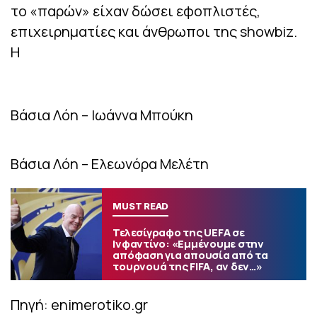
το «παρών» είχαν δώσει εφοπλιστές,
επιχειρηματίες και άνθρωποι της showbiz.
Η
Βάσια Λόη – Ιωάννα Μπούκη
Βάσια Λόη – Ελεωνόρα Μελέτη
MUST READ
Τελεσίγραφο της UEFA σε
Ινφαντίνο: «Εμμένουμε στην
απόφαση για απουσία από τα
τουρνουά της FIFA, αν δεν…»
Πηγή: enimerotiko.gr