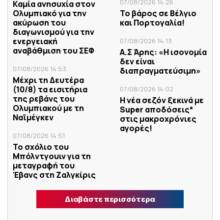
07/08/2026 14:26
Καμία ανησυχία στον
Ολυμπιακό για την
Το βάρος σε Βέλγιο
ακύρωση του
και Πορτογαλία!
διαγωνισμού για την
ενεργειακή
07/08/2026 14:13
αναβάθμιση του ΣΕΦ
Α.Σ Άρης: «Η ισονομία
δεν είναι
07/08/2026 14:53
διαπραγματεύσιμη»
Μέχρι τη Δευτέρα
(10/8) τα εισιτήρια
07/08/2026 14:02
της ρεβάνς του
Η νέα σεζόν ξεκινά με
Ολυμπιακού με τη
Super αποδόσεις*
Ναϊμέγκεν
στις μακροχρόνιες
αγορές!
07/08/2026 14:51
Το σχόλιο του
Μπόλντγουιν για τη
μεταγραφή του
Έβανς στη Ζαλγκίρις
Διαβάστε περισσότερα