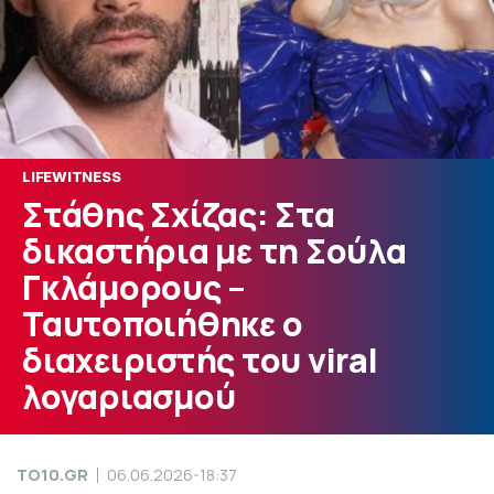
LIFEWITNESS
Στάθης Σχίζας: Στα
δικαστήρια με τη Σούλα
Γκλάμορους –
Ταυτοποιήθηκε ο
διαχειριστής του viral
λογαριασμού
TO10.GR
06.06.2026-18:37