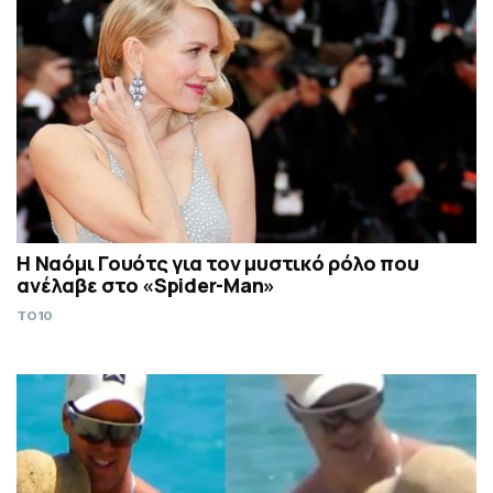
Η Ναόμι Γουότς για τον μυστικό ρόλο που
ανέλαβε στο «Spider-Man»
TO10