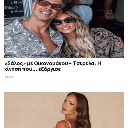
«Σάλος» με Οικονομάκου – Τσερέλα: Η
κίνηση που... εξόργισε
TO10