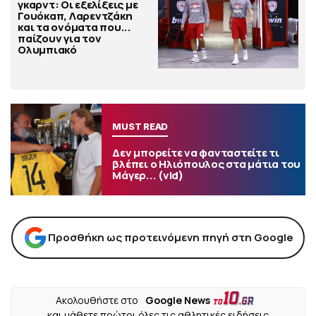
γκαρντ: Οι εξελίξεις με
Γουόκαπ, Λαρεντζάκη
και τα ονόματα που...
παίζουν για τον
Ολυμπιακό
MUST READ
Δεν μπορείτε να φανταστείτε τι
βλέπει ο Ηλιόπουλος στα μάτια του
Μάγερ... (vid)
Προσθήκη ως προτεινόμενη πηγή στη Google
Ακολουθήστε στο
Google News
και μάθετε πρώτοι όλες τις αθλητικές ειδήσεις