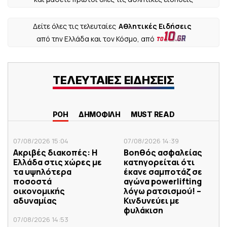
Δείτε όλες τις τελευταίες
Αθλητικές Ειδήσεις
από την Ελλάδα και τον Κόσμο, από
ΤΕΛΕΥΤΑΙΕΣ ΕΙΔΗΣΕΙΣ
ΡΟΗ
ΔΗΜΟΦΙΛΗ
MUST READ
07/08/2026 15:04
07/08/2026 14:39
Ακριβές διακοπές: Η
Βοηθός ασφαλείας
Ελλάδα στις χώρες με
κατηγορείται ότι
τα υψηλότερα
έκανε σαμποτάζ σε
ποσοστά
αγώνα powerlifting
οικονομικής
λόγω ρατσισμού! –
αδυναμίας
Κινδυνεύει με
φυλάκιση
07/08/2026 14:53