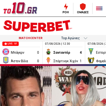
ΡΟΗ
ΟΜΑΔΕΣ
MATCHCENTER
07/08/2026 | 12:30
07/08/2026 | 
LIVE: 10'
Μπάγερν
0
Σανταντέρ
4
Εστορ
Άστον Βίλα
0
Σπόρτινγκ Χιχόν
1
Φαμαλ