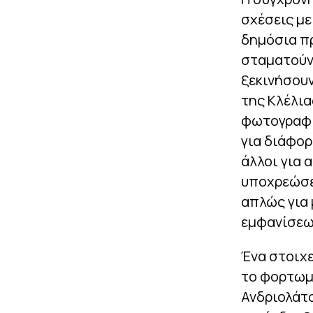
σχέσεις με
δημόσια π
σταματούν 
ξεκινήσουν
της Κλέλια
φωτογραφι
για διάφορ
άλλοι για
υποχρεώσεω
απλώς για
εμφανίσεω
Ένα στοιχε
το φορτωμ
Ανδριολάτο