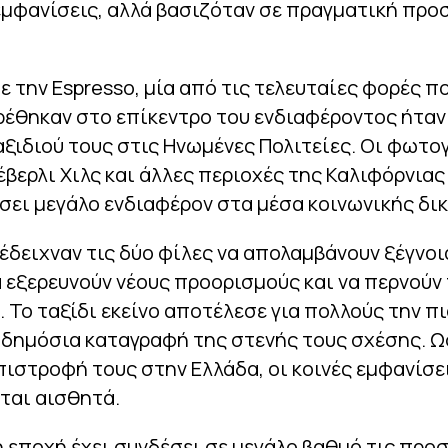
εμφανίσεις, αλλά βασιζόταν σε πραγματική πρ
 την Espresso, μία από τις τελευταίες φορές πο
ρέθηκαν στο επίκεντρο του ενδιαφέροντος ήταν
αξιδιού τους στις Ηνωμένες Πολιτείες. Οι φωτο
βερλι Χιλς και άλλες περιοχές της Καλιφόρνιας
σει μεγάλο ενδιαφέρον στα μέσα κοινωνικής δι
 έδειχναν τις δύο φίλες να απολαμβάνουν ξέγνο
α εξερευνούν νέους προορισμούς και να περνούν
. Το ταξίδι εκείνο αποτέλεσε για πολλούς την π
δημόσια καταγραφή της στενής τους σχέσης. Ω
πιστροφή τους στην Ελλάδα, οι κοινές εμφανίσε
ται αισθητά.
 εποχή έχει συνδέσει σε μεγάλο βαθμό τις προ