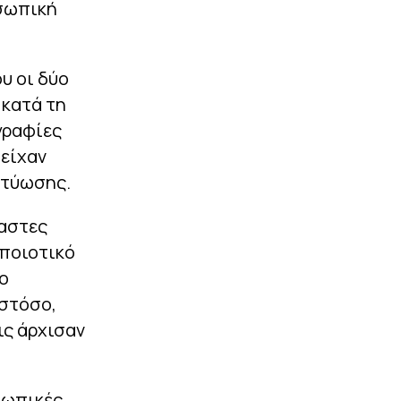
οσωπική
υ οι δύο
 κατά τη
γραφίες
 είχαν
κτύωσης.
ιαστες
 ποιοτικό
ιο
στόσο,
ις άρχισαν
σωπικές