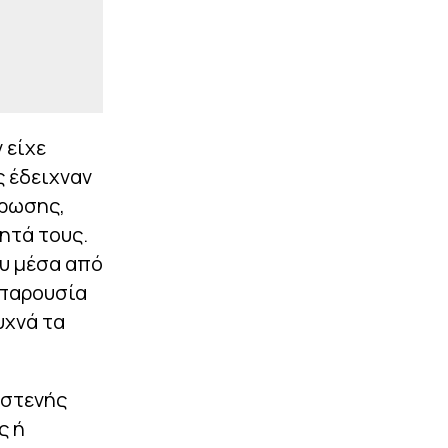
 είχε
ς έδειχναν
άρωσης,
ητά τους.
ου μέσα από
 παρουσία
υχνά τα
 στενής
ς ή