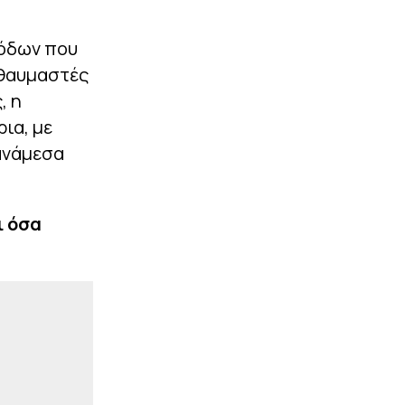
|
STOIXIMAN SUPERLEAGUE
08:33
Δικαιολογημένα
ξόδων που
διπρόσωπος με
αδικαιολόγητα κενά
 θαυμαστές
, η
|
ΕΘΝΙΚΕΣ ΟΜΑΔΕΣ
08:20
Φάκελος Εθνική Ελλάδος:
ια, με
Πότε αναμένονται οι
ανάμεσα
κλήσεις του Σπανούλη
και τι ισχύει με τον
Αντετοκούνμπο
ι όσα
ΠΕΡΙΣΣΟΤΕΡΑ