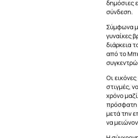
δημόσιες 
σύνδεση.
Σύμφωνα με
γυναίκες β
διάρκεια τ
από το Μπέ
συγκεντρώ
Οι εικόνες
στιγμές, ν
χρόνο μαζί
πρόσφατη 
μετά την ε
να μειώνον
Η σύγχρονη