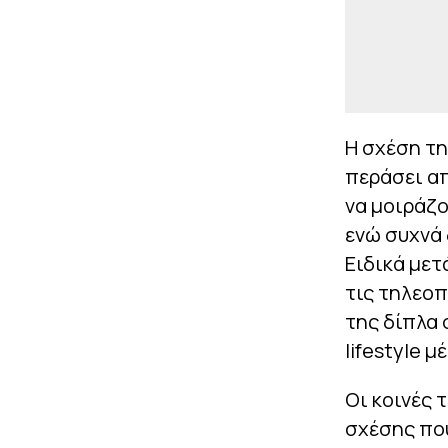
Η σχέση τη
περάσει απ
να μοιράζο
ενώ συχνά
Ειδικά μετ
τις τηλεοπ
της δίπλα
lifestyle μ
Οι κοινές 
σχέσης που