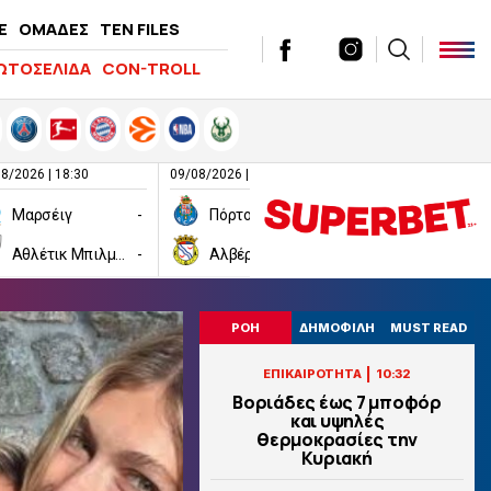
E
ΟΜΑΔΕΣ
TEN FILES
ΩΤΟΣΕΛΙΔΑ
CON-TROLL
8/2026 | 18:30
09/08/2026 | 20:00
09/08/2026 | 21:00
Μαρσέιγ
-
Πόρτο
-
Πάρμα
Αθλέτικ Μπιλμπάο
-
Αλβέρκα
-
Σαμπντόρια
ΡΟΗ
ΔΗΜΟΦΙΛΗ
MUST READ
|
ΕΠΙΚΑΙΡΟΤΗΤΑ
10:32
Βοριάδες έως 7 μποφόρ
και υψηλές
θερμοκρασίες την
Κυριακή