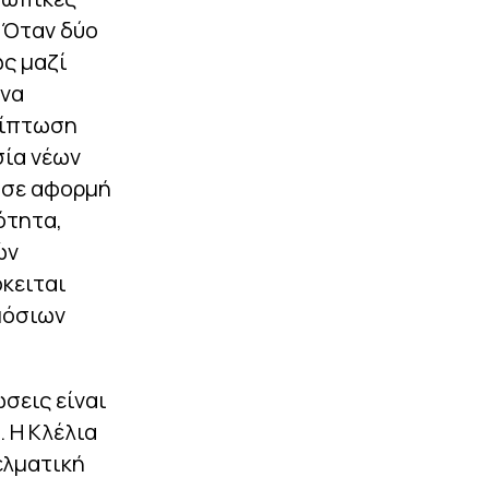
 Όταν δύο
ς μαζί
 να
ερίπτωση
σία νέων
ωσε αφορμή
ότητα,
ών
κειται
μόσιων
σεις είναι
 Η Κλέλια
ελματική