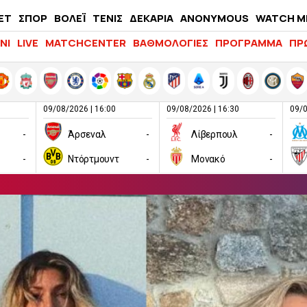
ΕΤ
ΣΠΟΡ
ΒΟΛΕΪ
ΤΕΝΙΣ
ΔΕΚΑΡΙΑ
ANONYMOUS
WATCH M
LIFEWITNESS
ΝΙ
LIVE
MATCHCENTER
ΒΑΘΜΟΛΟΓΙΕΣ
ΠΡΟΓΡΑΜΜΑ
ΠΡ
09/08/2026 | 16:00
09/08/2026 | 16:30
09/0
-
Άρσεναλ
-
Λίβερπουλ
-
-
Ντόρτμουντ
-
Μονακό
-