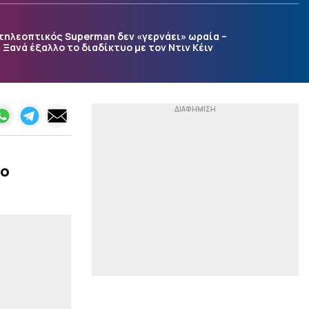
γκολ του στον Μέσι ο Ντε
Πολ (vid)
τηλεοπτικός Superman δεν «γερνάει» ωραία –
|
EUROLEAGUE
09:38
Ξανά έξαλλο το διαδίκτυο με τον Ντιν Κέιν
Η Ντουμπάι ετοιμάζει νέα
πρόταση για Γουόκαπ, ο
Ολυμπιακός ψάχνει ψηλό
– Το «τρελό» σενάριο
ανταλλαγής»
|
ΣΤΙΒΟΣ
09:35
Παγκόσμιο στίβου Κ20: Η
η
Ρούσσου πήρε το
ιο
ασημένιο μετάλλιο στα
800 μέτρα
|
EUROLEAGUE
09:31
Χαμός στη Βιλερμπάν:
«Διαπραγματεύεται με
την οικογένεια Μπας την
πώλησή της ο Πάρκερ»
(pic)
|
ΚΟΣΜΟΣ
09:25