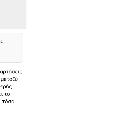
Το θρυλικό
«Μπομπονέρα»
μεγαλώνει και φτάνει
στις 80.000 θέσεις (vids)
|
ΚΟΣΜΟΣ
09:12
Πολύ κακό για το…
τίποτα: Παίκτης της
ης
Κορίτιμπα σκόραρε,
τραυματίστηκε στους
πανηγυρισμούς, αλλά το
γκολ του ακυρώθηκε
(vids)
|
ΑΛΛΑ ΣΠΟΡ
08:59
ναρτήσεις
Χαλιορής: «Το ΟΑΚΑ
 μεταξύ
σταθερά στο πλευρό των
Ελλήνων αθλητών»
θερής
τι το
|
BUNDESLIGA
08:46
Με τις ευλογίες του Κλοπ
ί τόσο
η Ντόρτμουντ επιμένει
για τον Ελ Μάλα