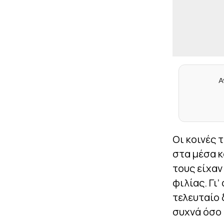
Α
Οι κοινές 
στα μέσα κ
τους είχαν
φιλίας. Γι
τελευταίο 
συχνά όσο