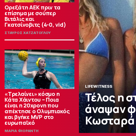
Ορεξάτη ΑΕΚ πριν τα
επίσημα με σούπερ
Βιτάλις και
Γκατσίνοβιτς (4-0, vid)
ΣΤΑΥΡΟΣ ΧΑΤΖΑΤΟΓΛΟΥ
LIFEWITNESS
Τέλος η σ
«Τρελαίνει» κόσμο η
Κάτα Χάιντου – Ποια
άναψαν φ
είναι η 20χρονη που
απέκτησε ο Ολυμπιακός
Κωσταρά 
και βγήκε MVP στο
ευρωπαϊκό
ΜΑΡΙΑ ΦΙΟΡΑΝΤΗ