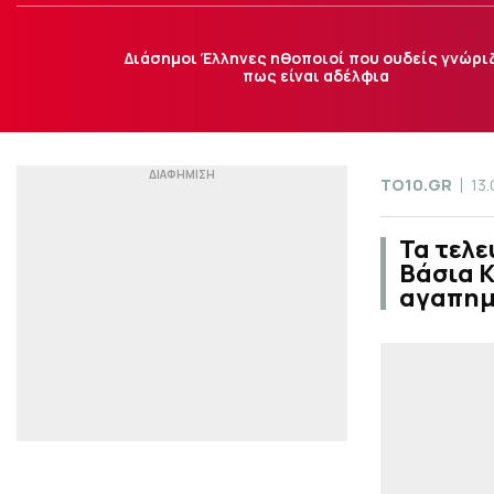
Διάσημοι Έλληνες ηθοποιοί που ουδείς γνώρι
πως είναι αδέλφια
TO10.GR
13
Τα τελε
Βάσια Κ
αγαπημ