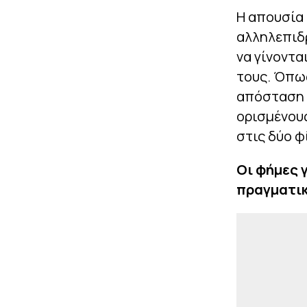
Η απουσία 
αλληλεπιδρ
να γίνοντ
τους. Όπως
απόσταση α
ορισμένους
στις δύο φ
Οι φήμες γ
πραγματικ