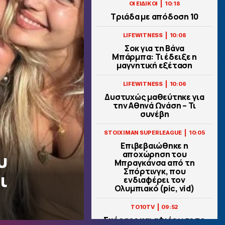
|
ΟΙ ΕΙΔΙΚΟΙ
10:18
Τριάδα με απόδοση 10
|
LIFEWITNESS
10:08
Σoκ για τη Βάνα
Μπάρμπα: Τι έδειξε η
μαγνητική εξέταση
|
LIFEWITNESS
10:06
Δυστυχώς μαθεύτηκε για
την Αθηνά Ωνάση – Τι
συνέβη
|
STOIXIMAN SUPERLEAGUE
10:05
Επιβεβαιώθηκε η
υ
αποχώρηση του
Μπραγκάνσα από τη
Σπόρτινγκ, που
ι
ενδιαφέρει τον
Ολυμπιακό (pic, vid)
|
TO10TV
09:52
Σκόραρε και αφιέρωσε το