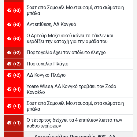
Σουτ από Σαμουέλ Μουτουσαμί, στα σώματα η
45' (+3)
μπάλα
Αντεπίθεση, ΛΔ Κονγκό
45' (+3)
Ο Αρτούρ Μαζουακού κάνει το τάκλιν και
45' (+3)
κερδίζει την κατοχή για την ομάδα του
Πορτογαλία έχει τον απόλυτο έλεγχο
45' (+2)
Πορτογαλία Πλάγιο
45' (+2)
ΛΔ Κονγκό Πλάγιο
45' (+2)
Yoane Wissa, ΛΔ Κονγκό τραβάει τον Ζοάο
45' (+1)
Κανσέλο
Σουτ από Σαμουέλ Μουτουσαμί, στα σώματα η
45' (+1)
μπάλα
Ο τέταρτος δείχνει τα 4 επιπλέον λεπτά των
45' (+1)
καθυστερήσεων
Κατοχή μπάλας: Πορτογαλία: 80%, ΛΔ