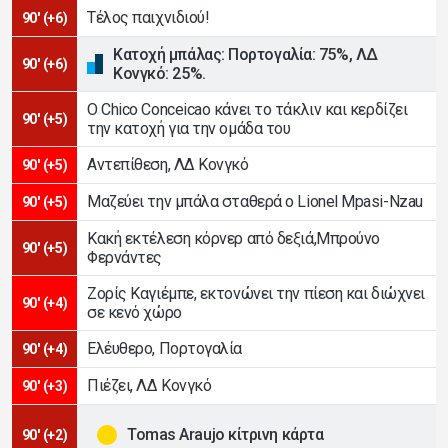
Τέλος παιχνιδιού!
90' (+6)
Κατοχή μπάλας: Πορτογαλία: 75%, ΛΔ
90' (+6)
Κονγκό: 25%.
Ο Chico Conceicao κάνει το τάκλιν και κερδίζει
90' (+5)
την κατοχή για την ομάδα του
Αντεπίθεση, ΛΔ Κονγκό
90' (+5)
Μαζεύει την μπάλα σταθερά ο Lionel Mpasi-Nzau
90' (+5)
Κακή εκτέλεση κόρνερ από δεξιά,Μπρούνο
90' (+5)
Φερνάντες
Ζορίς Καγιέμπε, εκτονώνει την πίεση και διώχνει
90' (+4)
σε κενό χώρο
Ελέυθερο, Πορτογαλία
90' (+4)
Πιέζει, ΛΔ Κονγκό
90' (+3)
Tomas Araujo κίτρινη κάρτα
90' (+2)