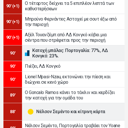
Ο τέταρτος δείχνει τα 5 επιπλέον λεπτά των
90' (+1)
καθυστερήσεων
Μπρούνο Φερνάντες Αστοχεί με σουτ έξω από
90' (+1)
την περιοχή
Αξέλ Τουανζέμπ από ΛΔ Κονγκό κόβει μια
90' (+1)
σέντρα που στρέφεται προς την περιοχή.
Κατοχή μπάλας: Πορτογαλία: 77%, ΛΔ
90'
Κονγκό: 23%.
Πιέζει, ΛΔ Κονγκό
90'
Lionel Mpasi-Nzau, εκτονώνει την πίεση και
90'
διώχνει σε κενό χώρο
Ο Goncalo Ramos κάνει το τάκλιν και κερδίζει
89'
την κατοχή για την ομάδα του
Νέλσον Σεμέντο και κίτρινη κάρτα
88'
Νέλσον Σεμέντο, Πορτογαλία τραβάει τον Yoane