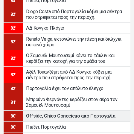
Πιέζει, Πορτογαλία
83'
Diogo Costa από Πορτογαλία κόβει μια σέντρα
82'
που στρέφεται προς την περιοχή.
ΛΔ Κονγκό Πλάγιο
82'
Renato Veiga, εκτονώνει την πίεση και διώχνει
82'
σε κενό χώρο
Ο Σαμουέλ Μουτουσαμί κάνει το τάκλιν και
82'
κερδίζει την κατοχή για την ομάδα του
Αξέλ Τουανζέμπ από ΛΔ Κονγκό κόβει μια
82'
σέντρα που στρέφεται προς την περιοχή.
Πορτογαλία έχει τον απόλυτο έλεγχο
82'
Μπρούνο Φερνάντες κερδίζει στον αέρα τον
81'
Σαμουέλ Μουτουσαμί
Offside, Chico Conceicao από Πορτογαλία
80'
Πιέζει, Πορτογαλία
80'