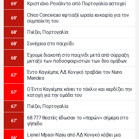
Κριστιάνο Ρονάλντο από Πορτογαλία αστοχεί
69'
Chico Conceicao εφτιαξέ ωραία ευκαιρία για τον
69'
συμπαίκτη του
Πιέζει, Πορτογαλία
68'
Συνέχεια στο παιχνίδι
68'
Έχουμε διακοπή στο παιχνίδι μετά από σύρραξη
68'
μεταξύ των ποδοσφαιριστών των δύο ομάδων
Έντο Καγιέμπε, ΛΔ Κονγκό τραβάει τον Nuno
67'
Mendes
Ο Έντο Καγιέμπε κάνει το τάκλιν και κερδίζει την
67'
κατοχή για την ομάδα του
Πιέζει, Πορτογαλία
67'
68.777 θεατές έδωσαν το «παρών» σήμερα στο
67'
γήπεδο
Lionel Mpasi-Nzau από ΛΔ Κονγκό κόβει μια
66'