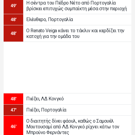
Η σέντρα του Πέδρο Νέτο από Πορτογαλία
49'
βρίσκει επιτυχώς συμπαίκτη μέσα στην περιοχή
Ελέυθερο, Πορτογαλία
48'
Ο Renato Veiga κάνει το τάκλιν και κερδίζει την
48'
κατοχή για την ομάδα του
Πιέζει, ΛΔ Κονγκό
48'
Πιέζει, Πορτογαλία
47'
Ο διαιτητής δίνει φάουλ, καθώς ο Σαμουέλ
Μουτουσαμί από ΛΔ Κονγκό ρίχνει κάτω τον
46'
Μπρούνο Φερνάντες