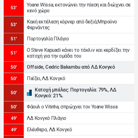
Yoane Wissa, εκτονώνει την πίεση και διώχνει σε
53'
κενό χώρο
Κακή εκτέλεση κόρνερ από δεξιά,Μπρούνο
53'
Φερνάντες
Πορτογαλία Πλάγιο
51'
Ο Steve Kapuadi κάνει το τάκλιν και κερδίζει την
51'
κατοχή για την ομάδα του
Offside, Cedric Bakambu από ΛΔ Κονγκό
50'
Πιέζει, ΛΔ Κονγκό
50'
Κατοχή μπάλας: Πορτογαλία: 79%, ΛΔ
50'
Κονγκό: 21%.
Φάουλ ο Vitinha, σπρώχνει τον Yoane Wissa
50'
ΛΔ Κονγκό Πλάγιο
49'
Ελέυθερο, ΛΔ Κονγκό
49'