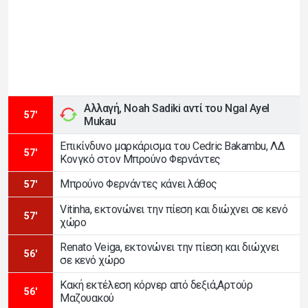
Αλλαγή, Noah Sadiki αντί του Ngal Ayel
57'
Mukau
Επικίνδυνο μαρκάρισμα του Cedric Bakambu, ΛΔ
57'
Κονγκό στον Μπρούνο Φερνάντες
Μπρούνο Φερνάντες κάνει λάθος
57'
Vitinha, εκτονώνει την πίεση και διώχνει σε κενό
57'
χώρο
Renato Veiga, εκτονώνει την πίεση και διώχνει
56'
σε κενό χώρο
Κακή εκτέλεση κόρνερ από δεξιά,Αρτούρ
56'
Μαζουακού