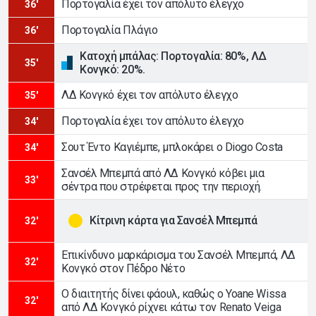
Πορτογαλία έχει τον απόλυτο έλεγχο
36'
Πορτογαλία Πλάγιο
36'
Κατοχή μπάλας: Πορτογαλία: 80%, ΛΔ
35'
Κονγκό: 20%.
ΛΔ Κονγκό έχει τον απόλυτο έλεγχο
35'
Πορτογαλία έχει τον απόλυτο έλεγχο
34'
Σουτ Έντο Καγιέμπε, μπλοκάρει ο Diogo Costa
34'
Σανσέλ Μπεμπά από ΛΔ Κονγκό κόβει μια
33'
σέντρα που στρέφεται προς την περιοχή.
Κίτρινη κάρτα για Σανσέλ Μπεμπά
32'
Επικίνδυνο μαρκάρισμα του Σανσέλ Μπεμπά, ΛΔ
32'
Κονγκό στον Πέδρο Νέτο
Ο διαιτητής δίνει φάουλ, καθώς ο Yoane Wissa
32'
από ΛΔ Κονγκό ρίχνει κάτω τον Renato Veiga