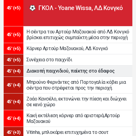
ΓΚΟΛ - Yoane Wissa, ΛΔ Κονγκό
45' (+5)
Η σέντρα του Αρτούρ Μαζουακού από ΛΔ Κονγκό
45' (+5)
βρίσκει επιτυχώς συμπαίκτη μέσα στην περιοχή
Κόρνερ Αρτούρ Μαζουακού, ΛΔ Κονγκό
45' (+5)
Συνέχεια στο παιχνίδι
45' (+5)
Διακοπή παιχνιδιού, παίκτης στο έδαφος
45' (+4)
Μπρούνο Φερνάντες από Πορτογαλία κόβει μια
45' (+4)
σέντρα που στρέφεται προς την περιοχή.
Ζοάο Κανσέλο, εκτονώνει την πίεση και διώχνει
45' (+4)
σε κενό χώρο
Κακή εκτέλεση κόρνερ από αριστερά,Αρτούρ
45' (+4)
Μαζουακού
Vitinha, μπλοκάρει επιτυχημένα το σουτ
45' (+3)