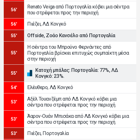
Renato Veiga από Πορτογαλία κόβει μια σέντρα
56'
που στρέφεται προς την περιοχή.
Πιέζει, ΛΔ Κονγκό
56'
Offside, Ζοάο Κανσέλο από Πορτογαλία
55'
Η σέντρα του Μπρούνο Φερνάντες από
Πορτογαλία βρίσκει επιτυχώς συμπαίκτη μέσα
55'
στην περιοχή
Κατοχή μπάλας: Πορτογαλία: 77%, ΛΔ
55'
Κονγκό: 23%.
Ελέυθερο, ΛΔ Κονγκό
54'
Αξέλ Τουανζέμπ από ΛΔ Κονγκό κόβει μια
53'
σέντρα που στρέφεται προς την περιοχή.
Άαρον-Ουάν Μπισάκα από ΛΔ Κονγκό κόβει μια
53'
σέντρα που στρέφεται προς την περιοχή.
Πιέζει, Πορτογαλία
53'