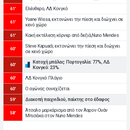
Ελέυθερο, ΛΔ Κονγκό
61'
Yoane Wissa, εκτονώνει την πίεση και διώχνει σε
61'
κενό χώρο
Κακή εκτέλεση κόρνερ από δεξιά,Nuno Mendes
61'
Steve Kapuadi, εκτονώνει την πίεση και διώχνει
60'
σε κενό χώρο
Κατοχή μπάλας: Πορτογαλία: 77%, ΛΔ
60'
Κονγκό: 23%.
ΛΔ Κονγκό Πλάγιο
60'
Ο αγώνας συνεχίζεται
60'
Διακοπή παιχνιδιού, παίκτης στο έδαφος
59'
Άτσαλο μαρκάρισμα από τον Άαρον-Ουάν
58'
Μπισάκα στον Nuno Mendes