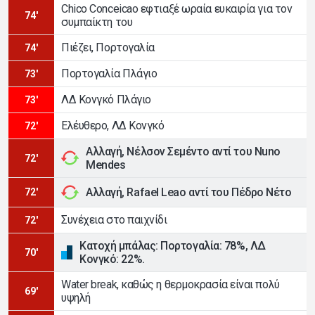
Chico Conceicao εφτιαξέ ωραία ευκαιρία για τον
74'
συμπαίκτη του
Πιέζει, Πορτογαλία
74'
Πορτογαλία Πλάγιο
73'
ΛΔ Κονγκό Πλάγιο
73'
Ελέυθερο, ΛΔ Κονγκό
72'
Αλλαγή, Νέλσον Σεμέντο αντί του Nuno
72'
Mendes
Αλλαγή, Rafael Leao αντί του Πέδρο Νέτο
72'
Συνέχεια στο παιχνίδι
72'
Κατοχή μπάλας: Πορτογαλία: 78%, ΛΔ
70'
Κονγκό: 22%.
Water break, καθώς η θερμοκρασία είναι πολύ
69'
υψηλή