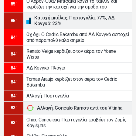
Ο Άαρον-Ουάν Μπισάκα κάνει το τάκλιν και
85'
κερδίζει την κατοχή για την ομάδα του
Κατοχή μπάλας: Πορτογαλία: 77%, ΛΔ
85'
Κονγκό: 23%.
Ωχ όχι. Ο Cedric Bakambu από ΛΔ Κονγκό αστοχεί
84'
από πάρα πολύ καλό σημείο
Renato Veiga κερδίζει στον αέρα τον Yoane
84'
Wissa
ΛΔ Κονγκό Πλάγιο
84'
Tomas Araujo κερδίζει στον αέρα τον Cedric
84'
Bakambu
Αλλαγή, Πορτογαλία
84'
Αλλαγή, Goncalo Ramos αντί του Vitinha
83'
Chico Conceicao, Πορτογαλία τραβάει τον Ζορίς
83'
Καγιέμπε