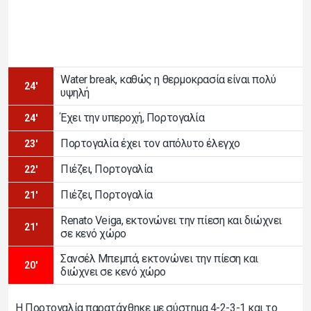
Water break, καθώς η θερμοκρασία είναι πολύ
24'
υψηλή
Έχει την υπεροχή, Πορτογαλία
24'
Πορτογαλία έχει τον απόλυτο έλεγχο
23'
Πιέζει, Πορτογαλία
22'
Πιέζει, Πορτογαλία
21'
Renato Veiga, εκτονώνει την πίεση και διώχνει
21'
σε κενό χώρο
Σανσέλ Μπεμπά, εκτονώνει την πίεση και
20'
διώχνει σε κενό χώρο
Η Πορτογαλία παρατάχθηκε με σύστημα 4-2-3-1 και το