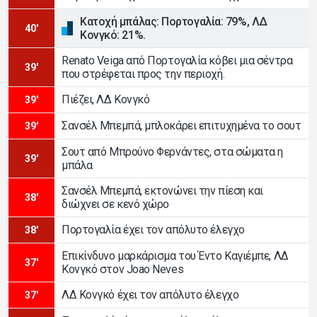
Κατοχή μπάλας: Πορτογαλία: 79%, ΛΔ
40'
Κονγκό: 21%.
Renato Veiga από Πορτογαλία κόβει μια σέντρα
39'
που στρέφεται προς την περιοχή.
Πιέζει, ΛΔ Κονγκό
39'
Σανσέλ Μπεμπά, μπλοκάρει επιτυχημένα το σουτ
39'
Σουτ από Μπρούνο Φερνάντες, στα σώματα η
39'
μπάλα
Σανσέλ Μπεμπά, εκτονώνει την πίεση και
38'
διώχνει σε κενό χώρο
Πορτογαλία έχει τον απόλυτο έλεγχο
38'
Επικίνδυνο μαρκάρισμα του Έντο Καγιέμπε, ΛΔ
37'
Κονγκό στον Joao Neves
ΛΔ Κονγκό έχει τον απόλυτο έλεγχο
37'