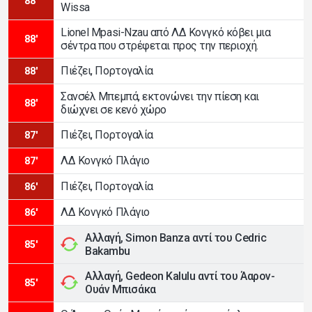
88'
Wissa
Lionel Mpasi-Nzau από ΛΔ Κονγκό κόβει μια
88'
σέντρα που στρέφεται προς την περιοχή.
Πιέζει, Πορτογαλία
88'
Σανσέλ Μπεμπά, εκτονώνει την πίεση και
88'
διώχνει σε κενό χώρο
Πιέζει, Πορτογαλία
87'
ΛΔ Κονγκό Πλάγιο
87'
Πιέζει, Πορτογαλία
86'
ΛΔ Κονγκό Πλάγιο
86'
Αλλαγή, Simon Banza αντί του Cedric
85'
Bakambu
Αλλαγή, Gedeon Kalulu αντί του Άαρον-
85'
Ουάν Μπισάκα