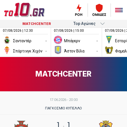
ΡΟΗ
ΟΜΑΔΕΣ
MATCHCENTER
07/08/2026 | 12:30
07/08/2026 | 15:00
07/08/2026 | 
Σανταντέρ
-
Μπάγερν
-
Εστορ
Σπόρτινγκ Χιχόν
-
Άστον Βίλα
-
Φαμαλ
MATCHCENTER
17.06.2026 - 20:00
ΠΑΓΚΌΣΜΙΟ ΚΎΠΕΛΛΟ
1
1