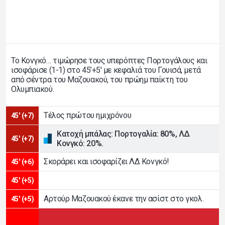
Το Κονγκό… τιμώρησε τους υπερόπτες Πορτογάλους και
ισοφάρισε (1-1) στο 45’+5′ με κεφαλιά του Γουισά, μετά
από σέντρα του Μαζουακού, του πρώημ παίκτη του
Ολυμπιακού.
Τέλος πρώτου ημιχρόνου
45' (+7)
Κατοχή μπάλας: Πορτογαλία: 80%, ΛΔ
45' (+7)
Κονγκό: 20%.
Σκοράρει και ισοφαρίζει ΛΔ Κονγκό!
45' (+6)
45' (+5)
Αρτούρ Μαζουακού έκανε την ασίστ στο γκολ.
45' (+5)