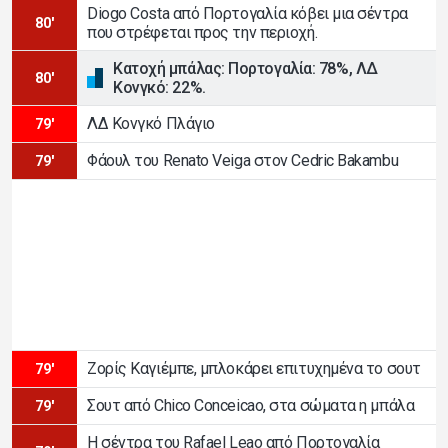
Diogo Costa από Πορτογαλία κόβει μια σέντρα
80'
που στρέφεται προς την περιοχή.
Κατοχή μπάλας: Πορτογαλία: 78%, ΛΔ
80'
Κονγκό: 22%.
ΛΔ Κονγκό Πλάγιο
79'
Φάουλ του Renato Veiga στον Cedric Bakambu
79'
Ζορίς Καγιέμπε, μπλοκάρει επιτυχημένα το σουτ
79'
Σουτ από Chico Conceicao, στα σώματα η μπάλα
79'
Η σέντρα του Rafael Leao από Πορτογαλία