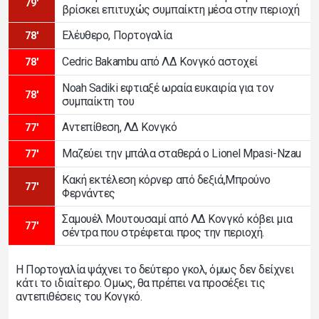
79'
βρίσκει επιτυχώς συμπαίκτη μέσα στην περιοχή
Ελέυθερο, Πορτογαλία
78'
Cedric Bakambu από ΛΔ Κονγκό αστοχεί
78'
Noah Sadiki εφτιαξέ ωραία ευκαιρία για τον
78'
συμπαίκτη του
Αντεπίθεση, ΛΔ Κονγκό
77'
Μαζεύει την μπάλα σταθερά ο Lionel Mpasi-Nzau
77'
Κακή εκτέλεση κόρνερ από δεξιά,Μπρούνο
77'
Φερνάντες
Σαμουέλ Μουτουσαμί από ΛΔ Κονγκό κόβει μια
77'
σέντρα που στρέφεται προς την περιοχή.
Η Πορτογαλία ψάχνει το δεύτερο γκολ, όμως δεν δείχνει
κάτι το ιδιαίτερο. Ομως, θα πρέπει να προσέξει τις
αντεπιθέσεις του Κονγκό.