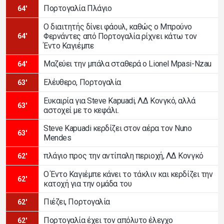
Πορτογαλία Πλάγιο
64'
Ο διαιτητής δίνει φάουλ, καθώς ο Μπρούνο
Φερνάντες από Πορτογαλία ρίχνει κάτω τον
64'
Έντο Καγιέμπε
Μαζεύει την μπάλα σταθερά ο Lionel Mpasi-Nzau
64'
Ελέυθερο, Πορτογαλία
63'
Ευκαιρία για Steve Kapuadi, ΛΔ Κονγκό, αλλά
63'
αστοχεί με το κεφάλι.
Steve Kapuadi κερδίζει στον αέρα τον Nuno
63'
Mendes
πλάγιο προς την αντίπαλη περιοχή, ΛΔ Κονγκό
62'
Ο Έντο Καγιέμπε κάνει το τάκλιν και κερδίζει την
62'
κατοχή για την ομάδα του
Πιέζει, Πορτογαλία
62'
Πορτογαλία έχει τον απόλυτο έλεγχο
62'