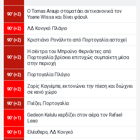
Ο Tomas Araujo σταματάει αντικανονικά τον
90' (+2)
Yoane Wissa και δίνει φάουλ
ΛΔ Κονγκό Πλάγιο
90' (+2)
Κριστιάνο Ρονάλντο από Πορτογαλία αστοχεί
90' (+2)
Η σέντρα του Μπρούνο Φερνάντες από
Πορτογαλία βρίσκει επιτυχώς συμπαίκτη μέσα
90' (+2)
στην περιοχή
Πορτογαλία Πλάγιο
90' (+2)
Ζορίς Καγιέμπε, εκτονώνει την πίεση και διώχνει
90' (+2)
σε κενό χώρο
Πιέζει, Πορτογαλία
90' (+2)
Gedeon Kalulu κερδίζει στον αέρα τον Rafael
90' (+1)
Leao
Ελέυθερο, ΛΔ Κονγκό
90' (+1)