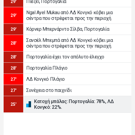
Πιέζει, Πορτογαλία
29'
Ngal Ayel Mukau από ΛΔ Κονγκό κόβει μια
29'
σέντρα που στρέφεται προς την περιοχή.
Κόρνερ Μπερνάρντο Σίλβα, Πορτογαλία
29'
Σανσέλ Μπεμπά από ΛΔ Κονγκό κόβει μια
28'
σέντρα που στρέφεται προς την περιοχή.
Πορτογαλία έχει τον απόλυτο έλεγχο
28'
Πορτογαλία Πλάγιο
28'
ΛΔ Κονγκό Πλάγιο
27'
Συνέχεια στο παιχνίδι
27'
Κατοχή μπάλας: Πορτογαλία: 78%, ΛΔ
25'
Κονγκό: 22%.