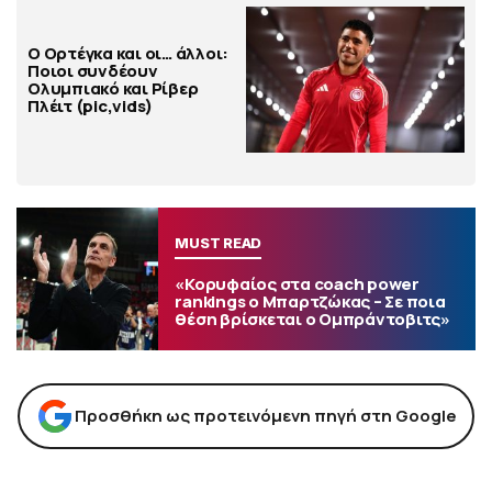
Ο Ορτέγκα και οι… άλλοι:
Ποιοι συνδέουν
Ολυμπιακό και Ρίβερ
Πλέιτ (pic,vids)
MUST READ
«Κορυφαίος στα coach power
rankings ο Μπαρτζώκας – Σε ποια
θέση βρίσκεται ο Ομπράντοβιτς»
Προσθήκη ως προτεινόμενη πηγή στη Google