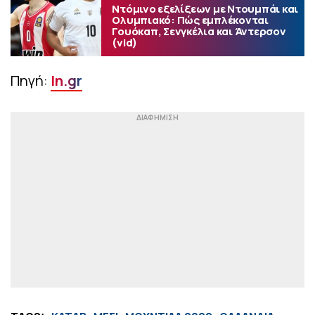
Ντόμινο εξελίξεων με Ντουμπάι και
Ολυμπιακό: Πώς εμπλέκονται
Γουόκαπ, Σενγκέλια και Άντερσον
(vid)
Πηγή:
In.gr