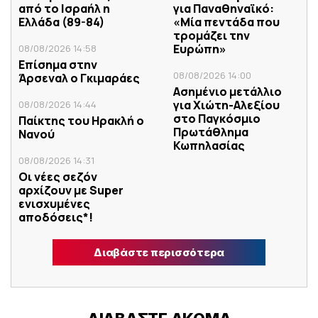
από το Ισραήλ η
για Παναθηναϊκό:
Ελλάδα (89-84)
«Μία πεντάδα που
τρομάζει την
Ευρώπη»
08/08/2026 14:58
Επίσημα στην
08/08/2026 14:00
Άρσεναλ ο Γκιμαράες
Ασημένιο μετάλλιο
για Χιώτη-Αλεξίου
08/08/2026 14:44
στο Παγκόσμιο
Παίκτης του Ηρακλή ο
Πρωτάθλημα
Νανού
Κωπηλασίας
08/08/2026 14:31
Οι νέες σεζόν
αρχίζουν με Super
ενισχυμένες
αποδόσεις*!
Διαβάστε περισσότερα