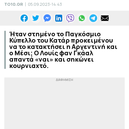
TO10.GR
05.09.2023-14:43
Ήταν στημένο το Παγκόσμιο
Κύπελλο του Κατάρ προκειμένου
να το κατακτήσει η Αργεντινή και
ο Μέσι; Ο Λουίς φαν Γκάαλ
απαντά «ναι» και σηκώνει
κουρνιαχτό.