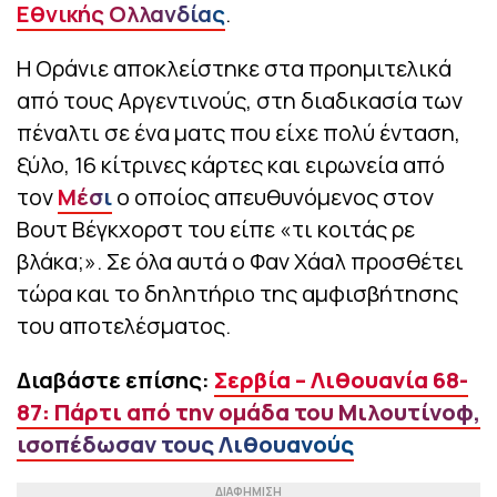
Εθνικής Ολλανδίας
.
Η Οράνιε αποκλείστηκε στα προημιτελικά
από τους Αργεντινούς, στη διαδικασία των
πέναλτι σε ένα ματς που είχε πολύ ένταση,
ξύλο, 16 κίτρινες κάρτες και ειρωνεία από
τον
Μέσι
ο οποίος απευθυνόμενος στον
Βουτ Βέγκχορστ του είπε «τι κοιτάς ρε
βλάκα;». Σε όλα αυτά ο Φαν Χάαλ προσθέτει
τώρα και το δηλητήριο της αμφισβήτησης
του αποτελέσματος.
Διαβάστε επίσης:
Σερβία – Λιθουανία 68-
87: Πάρτι από την ομάδα του Μιλουτίνοφ,
ισοπέδωσαν τους Λιθουανούς