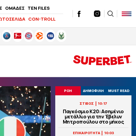
E
ΟΜΑΔΕΣ
TEN FILES
ΩΤΟΣΕΛΙΔΑ
CON-TROLL
ΡΟΗ
ΔΗΜΟΦΙΛΗ
MUST READ
|
ΣΤΙΒΟΣ
10:17
Παγκόσμιο Κ20: Ασημένιο
μετάλλιο για την Έβελυν
Μητροπούλου στο μήκος
|
ΕΠΙΚΑΙΡΟΤΗΤΑ
10:03