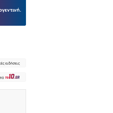
ργεντινή.
κές ειδήσεις
από