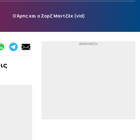
αποφάσεις του «Μέντι»
για την Ολλανδία
O Άρης και ο Ζορζ Μαντζέκ (vid)
|
MLS
09:00
Ο λόγος που δεν έχει
ανακοινωθεί από το
Κάνσας ο Αντρέ Λουίς
|
EUROPA LEAGUE
08:47
Μάρκο Σίλβα για Παυλίδη:
«Μεγάλος
ις
επαγγελματίας,
απολαμβάνει να
βρίσκεται εδώ»
|
EUROLEAGUE
08:33
Τι συμβαίνει με τον
Λεσόρ: Το χειρουργείο, η
αποκατάσταση και ο
βαθμός ετοιμότητας
ενόψει προετοιμασίας
|
EUROLEAGUE
08:15
Ολυμπιακός: Στη λίστα ο