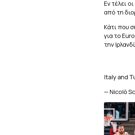
Εν τέλει ο
από τη διο
Κάτι που σ
για το Eur
την Ιρλανδί
Italy and T
— Nicolò S