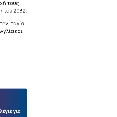
οχή τους
ή του 2032.
την Ιταλία
γγλία και
λέγιε για