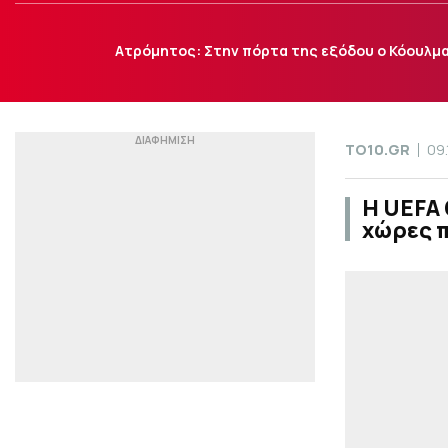
Ατρόμητος: Στην πόρτα της εξόδου ο Κόουλμ
TO10.GR
09
Η UEFA 
χώρες π