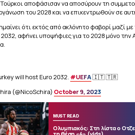
ι Τούρκοι αποφάσισαν να αποσύρουν τη συμμετ
ργάνωση του 2028 και να επικεντρωθούν σε αυτ
ημαίνει ότι εκτός από ακλόνητο φαβορί μαζί με 
o 2032, αφήνει υποψήφιες για το 2028 μόνο την Α
α.
urkey will host Euro 2032.
#UEFA
🇮🇹 🇹🇷
chira (@NicoSchira)
October 9, 2023
MUST READ
Ολυμπιακός: Στη λίστα ο Οτζε
τη θέση «4» (vids)