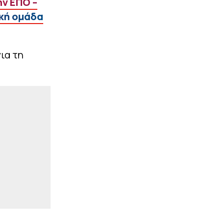
ν ΕΠΟ –
|
ΠΡΩΤΟΣΕΛΙΔΑ
07:18
κή ομάδα
Τα αθλητικά
πρωτοσέλιδα της
ημέρας (7/8)
ια τη
|
ΠΡΩΤΟΣΕΛΙΔΑ
07:09
Τα πολιτικά
πρωτοσέλιδα της
ημέρας (7/8)
ΠΕΡΙΣΣΟΤΕΡΑ