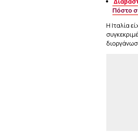
Διαβάστ
Πόστο σ
Η Ιταλία ε
συγκεκριμέ
διοργάνωσ