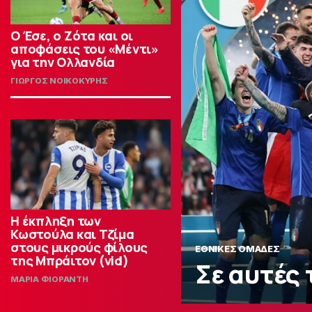
Ο Έσε, ο Ζότα και οι
αποφάσεις του «Μέντι»
για την Ολλανδία
ΓΙΩΡΓΟΣ ΝΟΙΚΟΚΥΡΗΣ
Η έκπληξη των
Κωστούλα και Τζίμα
στους μικρούς φίλους
ΕΘΝΙΚΕΣ ΟΜΑΔΕΣ
της Μπράιτον (vid)
Σε αυτές 
ΜΑΡΙΑ ΦΙΟΡΑΝΤΗ