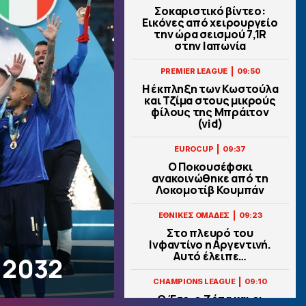
Σοκαριστικό βίντεο:
Εικόνες από χειρουργείο
την ώρα σεισμού 7,1R
στην Ιαπωνία
|
PREMIER LEAGUE
09:50
Η έκπληξη των Κωστούλα
και Τζίμα στους μικρούς
φίλους της Μπράιτον
(vid)
|
EUROCUP
09:37
Ο Ποκουσέφσκι
ανακοινώθηκε από τη
Λοκομοτίβ Κουμπάν
|
ΕΘΝΙΚΕΣ ΟΜΑΔΕΣ
09:23
Στο πλευρό του
Ινφαντίνο η Αργεντινή.
Αυτό έλειπε…
o 2032
|
CHAMPIONS LEAGUE
09:10
Ο Έσε, ο Ζότα και οι