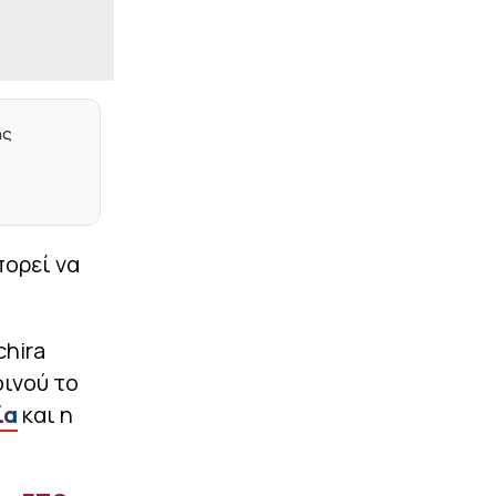
Οτζελέγιε για τη θέση
«4» (vids)
|
ΠΟΔΟΣΦΑΙΡΟ
07:58
Η Γαλατάσαραϊ μηνύει
λογαριασμούς που
ης
αναπαράγουν ρητορική
μίσους στα social media
|
ΠΟΔΟΣΦΑΙΡΟ
07:45
Η UEFA καθιερώνει κοινή
διαδικασία τεσσάρων
πορεί να
βημάτων για το VAR σε
όλη την Ευρώπη
|
LIFEWITNESS
07:36
chira
Τι συμβαίνει με τη
Γαρυφαλλιά Καληφώνη
ινού το
και τον Χρήστο
ία
και η
Μάστορα; Οι χωριστές
διακοπές και η επέτειος
που φέτος πέρασε
απαρατήρητη