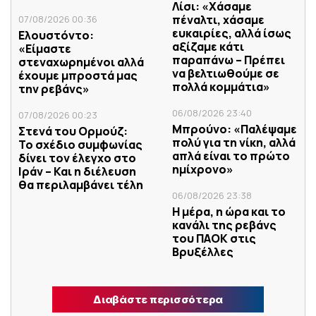
Λίσι: «Χάσαμε
πέναλτι, χάσαμε
07/08/2026 00:36
ευκαιρίες, αλλά ίσως
Ελουστόντο:
αξίζαμε κάτι
«Είμαστε
παραπάνω – Πρέπει
στεναχωρημένοι αλλά
να βελτιωθούμε σε
έχουμε μπροστά μας
πολλά κομμάτια»
την ρεβάνς»
06/08/2026 23:40
07/08/2026 00:23
Μπρούνο: «Παλέψαμε
Στενά του Ορμούζ:
πολύ για τη νίκη, αλλά
Το σχέδιο συμφωνίας
απλά είναι το πρώτο
δίνει τον έλεγχο στο
ημίχρονο»
Ιράν – Και η διέλευση
θα περιλαμβάνει τέλη
06/08/2026 23:38
Η μέρα, η ώρα και το
κανάλι της ρεβάνς
του ΠΑΟΚ στις
Βρυξέλλες
Διαβάστε περισσότερα