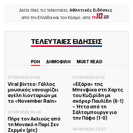
Δείτε όλες τις τελευταίες
Αθλητικές Ειδήσεις
από την Ελλάδα και τον Κόσμο, από
ΤΕΛΕΥΤΑΙΕΣ ΕΙΔΗΣΕΙΣ
ΡΟΗ
ΔΗΜΟΦΙΛΗ
MUST READ
07/08/2026 01:00
07/08/2026 00:10
Viral βίντεο: Γάλλος
«Εξάρα» της
μουσικός νανουρίζει
Μπενφίκα στη Χαρτς
αγέλη λιονταριών με
του Κυζιρίδη με
το «November Rain»
σκόρερ Παυλίδη (6-1)
– Ήττα από τη
Σάλτσμπουργκ για
07/08/2026 00:49
την Πάφο (1-0)
Πήρε τον Ακλιούς από
τη Μονακό η Παρί Σεν
06/08/2026 23:57
Ζερμέν (pic)