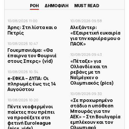
ΡΟΗ
ΔΗΜΟΦΙΛΗ
MUST READ
10/08/2026 11:00
10/08/2026 09:58
Άρης: Στη λίστα και ο
Αλεξάντερ:
Πετρίς
«Εξαιρετική ευκαιρία
για την καριέρα μου ο
ΠΑΟΚ»
10/08/2026 10:47
Γουεμπανιάμα: «Θα
10/08/2026 09:43
έπαιρνα τον Φουρνιέ
στους Σπερς» (vid)
«Πέταξε» για
Ολλανδία και τη
ρεβάνς με τη
10/08/2026 10:34
Ναϊμέγκεν ο
e-ΕΦΚΑ – ΔΥΠΑ: Οι
Ολυμπιακός (pics)
πληρωμές έως τις 14
Αυγούστου
10/08/2026 09:30
«Σε προχωρημένο
10/08/2026 10:20
στάδιο η υπόθεση
Πέντε νεοφερμένοι
Μπουράς για την
παίκτες που πρέπει
ΑΕΚ» – Στη Βουλγαρία
να προσέξετε στη
εμπλέκουν και τον
φετινή Euroleague
Ολυμπιακό
(pics, vids)