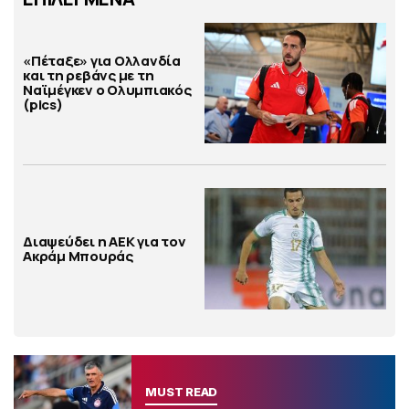
«Πέταξε» για Ολλανδία
και τη ρεβάνς με τη
Ναϊμέγκεν ο Ολυμπιακός
(pics)
Διαψεύδει η ΑΕΚ για τον
Ακράμ Μπουράς
MUST READ