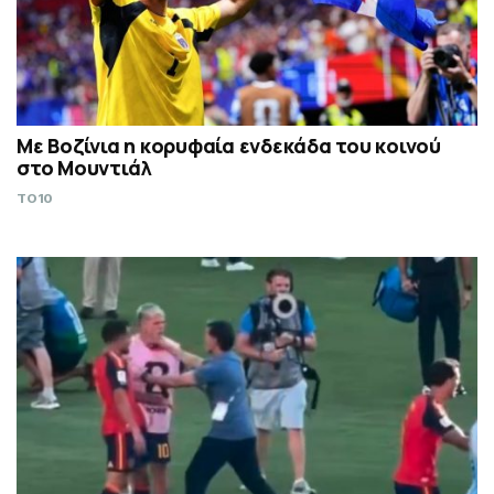
Με Βοζίνια η κορυφαία ενδεκάδα του κοινού
στο Μουντιάλ
TO10