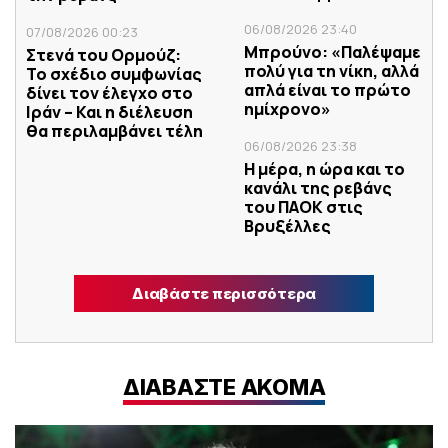
06/08/2026 23:40
07/08/2026 00:23
Μπρούνο: «Παλέψαμε
Στενά του Ορμούζ:
πολύ για τη νίκη, αλλά
Το σχέδιο συμφωνίας
απλά είναι το πρώτο
δίνει τον έλεγχο στο
ημίχρονο»
Ιράν – Και η διέλευση
θα περιλαμβάνει τέλη
06/08/2026 23:38
Η μέρα, η ώρα και το
κανάλι της ρεβάνς
του ΠΑΟΚ στις
Βρυξέλλες
Διαβάστε περισσότερα
ΔΙΑΒΑΣΤΕ ΑΚΟΜΑ