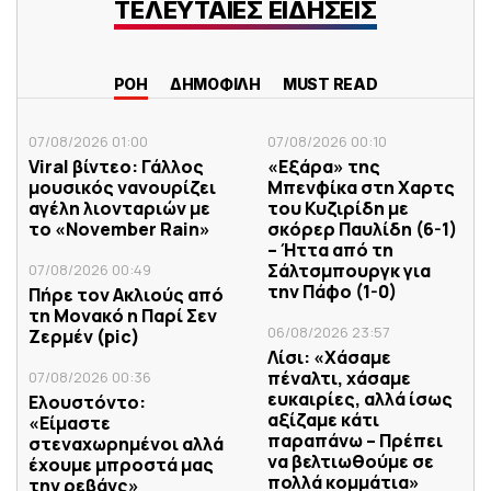
ΤΕΛΕΥΤΑΙΕΣ ΕΙΔΗΣΕΙΣ
ΡΟΗ
ΔΗΜΟΦΙΛΗ
MUST READ
07/08/2026 01:00
07/08/2026 00:10
Viral βίντεο: Γάλλος
«Εξάρα» της
μουσικός νανουρίζει
Μπενφίκα στη Χαρτς
αγέλη λιονταριών με
του Κυζιρίδη με
το «November Rain»
σκόρερ Παυλίδη (6-1)
– Ήττα από τη
Σάλτσμπουργκ για
07/08/2026 00:49
την Πάφο (1-0)
Πήρε τον Ακλιούς από
τη Μονακό η Παρί Σεν
06/08/2026 23:57
Ζερμέν (pic)
Λίσι: «Χάσαμε
πέναλτι, χάσαμε
07/08/2026 00:36
ευκαιρίες, αλλά ίσως
Ελουστόντο:
αξίζαμε κάτι
«Είμαστε
παραπάνω – Πρέπει
στεναχωρημένοι αλλά
να βελτιωθούμε σε
έχουμε μπροστά μας
πολλά κομμάτια»
την ρεβάνς»