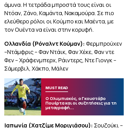
άμυνα. Η τετράδα μπροστά τους είναι οι
Ντόαν, Ζάνο, Καμάντα, Νακαμούρα. Σε πιο
ελεύθερο ρόλοι οι Κούμπο και Μαέντα, με
τον Ουέντα να είναι στην κορυφή.
Ολλανδία (Ρόναλντ Κούμαν):
Φερμπρούχεν
–Ντάμφρις – Φαν Ντάικ, Φαν Χέκε, Φαν ντε
Φεν – Χράφενμπερχ, Ράιντερς, Ντε Γιονγκ –
Σάμερβιλ, Χάκπο, Μάλεν
MUST READ
Ο Ολυμπιακός, ο Γκουστάβο
Πουέρτα και οι συζητήσεις για τη
μεταγραφή...
Ιαπωνία (Χατζίμε Μοριγιάσου):
Σουζούκι –