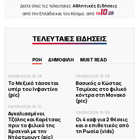
Δείτε όλες τις τελευταίες
Αθλητικές Ειδήσεις
από την Ελλάδα και τον Κόσμο, από
ΤΕΛΕΥΤΑΙΕΣ ΕΙΔΗΣΕΙΣ
ΡΟΗ
ΔΗΜΟΦΙΛΗ
MUST READ
09/08/2026 16:26
09/08/2026 15:58
Το Μεξικό τάσσεται
Βασικός ο Κώστας
υπέρ του Ινφαντίνο
Τσιμίκας στο φιλικό
(pic)
κόντρα στη Μονακό
(pic)
09/08/2026 16:12
09/08/2026 15:50
Αγκαλιασμένοι
Τζόλης και Καρέτσας
Οι 4 χαφ για 2 θέσεις
πριν το φιλικό της
και ο επιθετικός από
Άρσεναλ με την
τη Ρωσία (vids)
Ντόρτμουντ (pic)