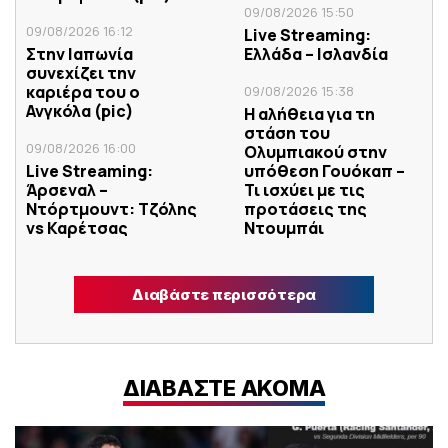
09/08/2026 15:50
09/08/2026 16:12
Live Streaming:
Στην Ιαπωνία
Ελλάδα – Ισλανδία
συνεχίζει την
καριέρα του ο
09/08/2026 15:38
Ανγκόλα (pic)
Η αλήθεια για τη
στάση του
09/08/2026 16:00
Ολυμπιακού στην
Live Streaming:
υπόθεση Γουόκαπ –
Άρσεναλ –
Τι ισχύει με τις
Ντόρτμουντ: Tζόλης
προτάσεις της
vs Καρέτσας
Ντουμπάι
Διαβάστε περισσότερα
ΔΙΑΒΑΣΤΕ ΑΚΟΜΑ