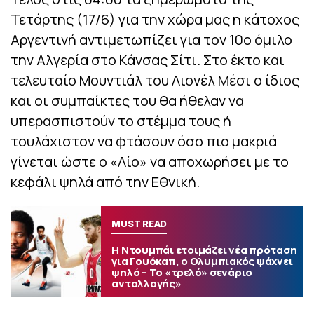
Τετάρτης (17/6) για την χώρα μας η κάτοχος
Αργεντινή αντιμετωπίζει για τον 10ο όμιλο
την Αλγερία στο Κάνσας Σίτι. Στο έκτο και
τελευταίο Μουντιάλ του Λιονέλ Μέσι ο ίδιος
και οι συμπαίκτες του θα ήθελαν να
υπερασπιστούν το στέμμα τους ή
τουλάχιστον να φτάσουν όσο πιο μακριά
γίνεται ώστε ο «Λίο» να αποχωρήσει με το
κεφάλι ψηλά από την Εθνική.
MUST READ
Η Ντουμπάι ετοιμάζει νέα πρόταση
για Γουόκαπ, ο Ολυμπιακός ψάχνει
ψηλό – Το «τρελό» σενάριο
ανταλλαγής»