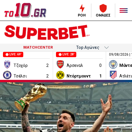
ΡΟΗ
ΟΜΑΔΕΣ
MATCHCENTER
09/08/2026 | 
LIVE: 69'
LIVE: 28'
Τζοχόρ
2
Άρσεναλ
0
Τσέλσι
2
Ντόρτμουντ
1