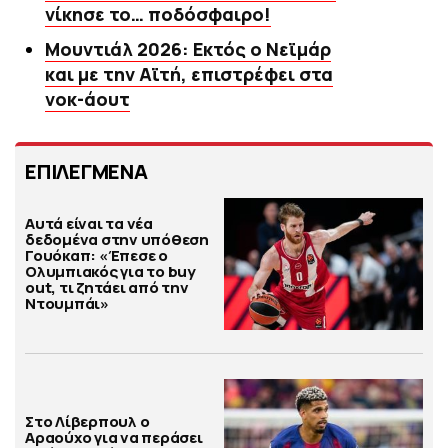
νίκησε το… ποδόσφαιρο!
Μουντιάλ 2026: Εκτός ο Νεϊμάρ
και με την Αϊτή, επιστρέφει στα
νοκ-άουτ
ΕΠΙΛΕΓΜΕΝΑ
Αυτά είναι τα νέα
δεδομένα στην υπόθεση
Γουόκαπ: «Έπεσε ο
Ολυμπιακός για το buy
out, τι ζητάει από την
Ντουμπάι»
Στο Λίβερπουλ ο
Αραούχο για να περάσει