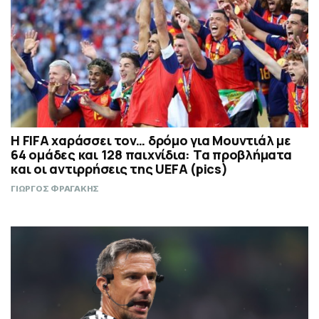
Η FIFA χαράσσει τον… δρόμο για Μουντιάλ με
64 ομάδες και 128 παιχνίδια: Τα προβλήματα
και οι αντιρρήσεις της UEFA (pics)
ΓΙΩΡΓΟΣ ΦΡΑΓΑΚΗΣ