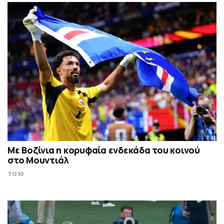
Με Βοζίνια η κορυφαία ενδεκάδα του κοινού
στο Μουντιάλ
TO10