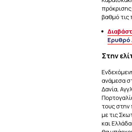
πρόκρισης 
βαθμό τις 
Διαβάστ
Ερυθρό
Στην ελί
Ενδεχόμενη
ανάμεσα στ
Δανία, Αγγλ
Πορτογαλία
τους στην 
με τις Σκω
και Ελλάδα
θα υπάρχου