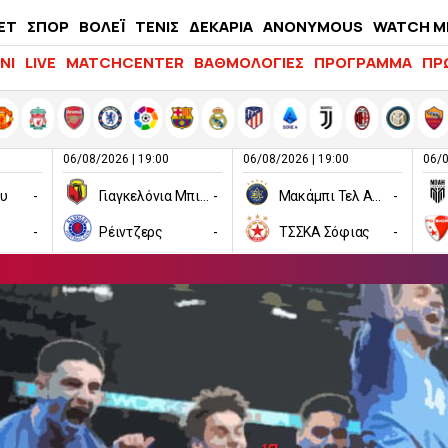
ΕΤ
ΣΠΟΡ
ΒΟΛΕΪ
ΤΕΝΙΣ
ΔΕΚΑΡΙΑ
ANONYMOUS
WATCH M
LIFEWITNESS
ΝΙ
LIVE
MATCHCENTER
ΒΑΘΜΟΛΟΓΙΕΣ
ΠΡΟΓΡΑΜΜΑ
ΠΡ
06/08/2026 | 19:00
06/08/2026 | 19:00
06/0
ου
-
Γιαγκελόνια Μπιάλιστοκ
-
Μακάμπι Τελ Αβίβ
-
-
Ρέιντζερς
-
ΤΣΣΚΑ Σόφιας
-