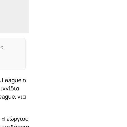
|
ΔΕΚΑΡΙΑ
08:20
Ότι κι αν γίνει στη
ρεβάνς, πρέπει να
αλλάξει…
|
LIFEWITNESS
08:17
Ανατροπή με την
δικαστική διαμάχη της
Αθηνάς Ωνάση: Η κίνηση
ης
των 10 εκατομμυρίων
ευρώ
|
STOIXIMAN SUPERLEAGUE
08:07
Υπογράφει και
ανακοινώνεται ο
s League η
Γιαννούλης από τον
ιχνίδια
ΠΑΟΚ
eague, για
|
ΕΠΙΚΑΙΡΟΤΗΤΑ
07:54
Κρήτη: Φωτιά σε χαμηλή
βλάστηση στη Σητεία –
Μήνυμα του 112
 «Γεώργιος
 τις βάσεις
|
ΠΟΔΟΣΦΑΙΡΟ
07:41