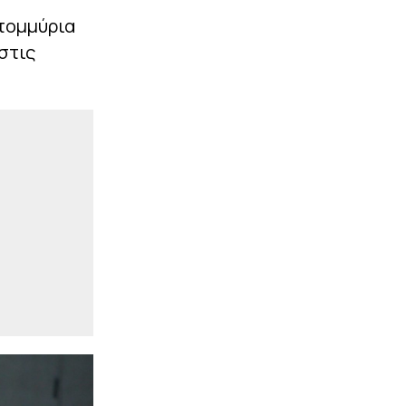
ατομμύρια
στις