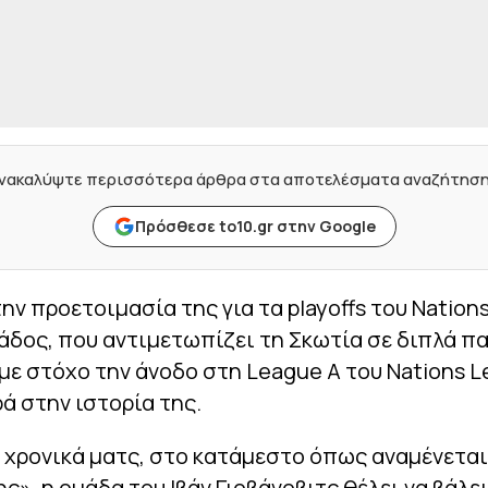
νακαλύψτε περισσότερα άρθρα στα αποτελέσματα αναζήτησ
Πρόσθεσε to10.gr στην Google
την προετοιμασία της για τα playoffs του Nation
άδος, που αντιμετωπίζει τη Σκωτία σε διπλά πα
 με στόχο την άνοδο στη League A του Nations L
 στην ιστορία της.
 χρονικά ματς, στο κατάμεστο όπως αναμένεται
ς», η ομάδα του Ιβάν Γιοβάνοβιτς θέλει να βάλει