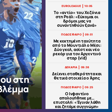
|
EUROLEAGUE
10:05
Το «αντίο» του Χεζόνια
στη Ρεάλ: «Εύχομαι οι
δρόμοι μας να
συναντηθούν ξανά»
|
ΠΟΔΟΣΦΑΙΡΟ
09:51
Με κεκτημένη ταχύτητα
από το Μουντιάλ ο Μέσι:
Δύο γκολ, ασίστ και νέο
ρεκόρ για τον Αργεντινό
σταρ (vid)
|
ΔΕΚΑΡΙΑ
09:38
Δείχνει σταθερότητα και
δου στη
θετικά στοιχεία ο Άρης
 βλέμμα
|
ΠΟΔΟΣΦΑΙΡΟ
09:25
Ο Ινφαντίνο
απολογήθηκε με…
επιστολή: «Έγιναν λάθη
και ζητάμε συγγνώμη»