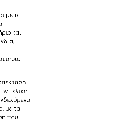
ι με το
ο
ριο και
νδία,
σιτήριο
 επέκταση
την τελική
 ενδεχόμενο
, με τα
ση που