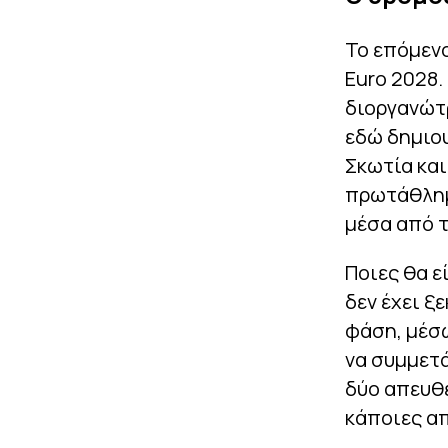
Το επόμενο
Euro 2028.
διοργανώτρ
εδώ δημιου
Σκωτία κα
πρωτάθλημα
μέσα από τ
Ποιες θα ε
δεν έχει ξ
φάση, μέσω
να συμμετά
δύο απευθε
κάποιες απ