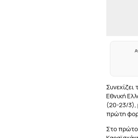
Α
Συνεχίζει 
Εθνική Ελλ
(20-23/3),
πρώτη φορά
Στο πρώτο
Καραϊσκάκη