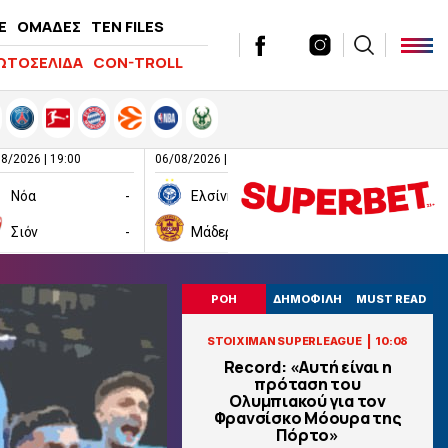
E
ΟΜΑΔΕΣ
TEN FILES
ΩΤΟΣΕΛΙΔΑ
CON-TROLL
8/2026 | 19:00
06/08/2026 | 19:00
06/08/2026 | 19:00
Νόα
-
Ελσίνκι
-
Σιόν
-
Μάδεργουελ
-
Ραπίντ Βιέν
ΡΟΗ
ΔΗΜΟΦΙΛΗ
MUST READ
|
STOIXIMAN SUPERLEAGUE
10:08
Record: «Αυτή είναι η
πρόταση του
Ολυμπιακού για τον
Φρανσίσκο Μόουρα της
Πόρτο»