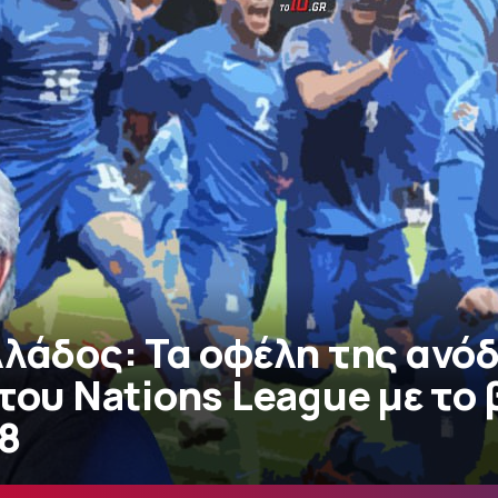
λλάδος: Τα οφέλη της ανό
του Nations League με το
8