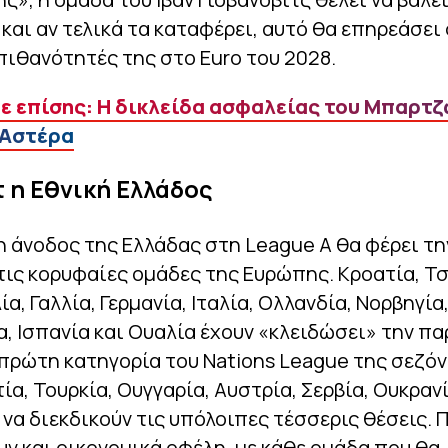
και αν τελικά τα καταφέρει, αυτό θα επηρεάσει
πιθανότητές της στο Euro του 2028.
ε επίσης: Η δικλείδα ασφαλείας του Μπαρτζ
 Αστέρα
τ η Εθνική Ελλάδος
 άνοδος της Ελλάδας στη League A θα φέρει τη
ις κορυφαίες ομάδες της Ευρώπης. Κροατία, Τσ
ία, Γαλλία, Γερμανία, Ιταλία, Ολλανδία, Νορβηγία
, Ισπανία και Ουαλία έχουν «κλειδώσει» την π
πρώτη κατηγορία του Nations League της σεζόν
τία, Τουρκία, Ουγγαρία, Αυστρία, Σερβία, Ουκρανί
 να διεκδικούν τις υπόλοιπες τέσσερις θέσεις. 
ν και οικονομικά οφέλη, με κάθε ομάδα που θα