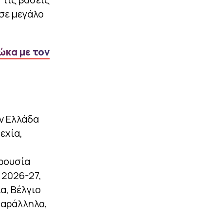
Ποιος είναι ο λόγος που ο
 σε μεγάλο
Γκάβι έβαψε ροζ τα
μαλλιά του (pics)
|
STOIXIMAN SUPERLEAGUE
07:28
ώκα με τον
«Ο ΠΑΟΚ κατέθεσε
επίσημη πρόταση στη
Σίριους για τον Ούρε»
ΠΕΡΙΣΣΟΤΕΡΑ
ν Ελλάδα
εχία,
,
αρουσία
 2026-27,
α, Βέλγιο
Παράλληλα,