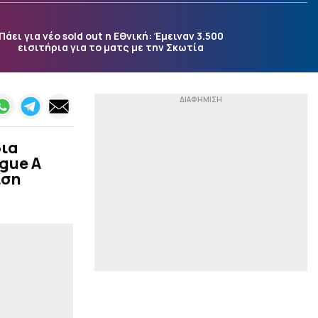
|
NBA
09:12
Στο πλευρό του
Πάει για νέο sold out η Εθνική: Έμειναν 3.500
ΛεΜπρόν και ο
εισιτήρια για το ματς με την Σκωτία
Κεντάβιους Κάλντγουελ-
Πόουπ (pic)
|
EUROLEAGUE
08:59
«Εξέτασαν την
περίπτωση του Γουόκαπ,
αλλά…»: Νέα πρόταση
δια
της Ντουμπάι που δεν
«παίζει» μόνη της
gue A
ιση
|
NBA
08:46
Ο Γουόκερ συμφώνησε με
τους Νάγκετς και
επιστρέφει στο NBA (pic)
|
EUROPA LEAGUE
08:33
Για το πρώτο βήμα
πρόκρισης απέναντι
στην Άντερλεχτ ο ΠΑΟΚ