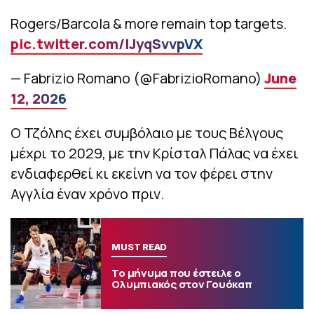
Rogers/Barcola & more remain top targets.
pic.twitter.com/lJyqSvvpVX
— Fabrizio Romano (@FabrizioRomano)
June
12, 2026
Ο Τζόλης έχει συμβόλαιο με τους Βέλγους
μέχρι το 2029, με την Κρίσταλ Πάλας να έχει
ενδιαφερθεί κι εκείνη να τον φέρει στην
Αγγλία έναν χρόνο πριν.
MUST READ
Το μήνυμα που έστειλε ο
Ολυμπιακός στον Γουόκαπ