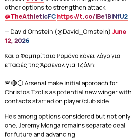
other options to strengthen attack
@TheAthleticFC
https://t.co/lBe1BINfU2
— David Ornstein (@David_Ornstein)
June
12, 2026
Και ο Φαμπρίτσιο Ρομάνο κάνει λόγο για
επαφές της Άρσεναλ για Τζόλη:
🚨🔴⚪️ Arsenal make initial approach for
Christos Tzolis as potential new winger with
contacts started on player/club side.
He’s among options considered but not only
one, Jeremy Monga remains separate deal
for future and advancing.