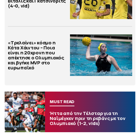
Βιτάλις και Γκατσίνοβιτς
(4-0, vid)
«Τρελαίνει» κόσμο η
Κάτα Χάιντου – Ποια
είναι η 20χρονη που
απέκτησε ο Ολυμπιακός
και βγήκε MVP στο
ευρωπαϊκό
MUST READ
Ήττα από την Τέλσταρ για τη
Ναϊμέγκεν πριν τη ρεβάνς με τον
Ολυμπιακό (1-2, vids)