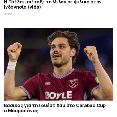
Η Τσέλσι υπέταξε τη Μίλαν σε φιλικό στην
Ινδονησία (vids)
TO10
Βασικός για τη Γουέστ Χαμ στο Carabao Cup
ο Μαυροπάνος