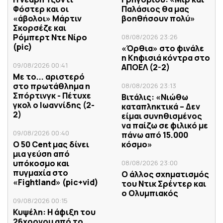
Φόστερ και οι
Παλάσιος θα μας
«άβολοι» Μάρτιν
βοηθήσουν πολύ»
Σκορσέζε και
Ρόμπερτ Ντε Νίρο
08/08/2026 23:26
(pic)
«Όρθια» στο φινάλε
η Κηφισιά κόντρα στο
09/08/2026 00:41
ΑΠΟΕΛ (2-2)
Με το... αριστερό
στο πρωτάθλημα η
08/08/2026 23:13
Σπόρτινγκ - Πέτυχε
Βιτάλις: «Νιώθω
γκολ ο Ιωαννίδης (2-
καταπληκτικά – Δεν
2)
είμαι συνηθισμένος
να παίζω σε φιλικό με
09/08/2026 00:40
πάνω από 15.000
Ο 50 Cent μας δίνει
κόσμο»
μια γεύση από
υπόκοσμο και
08/08/2026 23:00
πυγμαχία στο
Ο άλλος σχηματισμός
«Fightland» (pic+vid)
του Ντικ Σρέντερ και
ο Ολυμπιακός
09/08/2026 00:15
Κυψέλη: Η άφιξη του
26χρονου από το