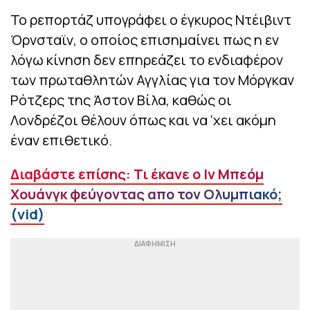
Το ρεπορτάζ υπογράφει ο έγκυρος Ντέιβιντ
Όρνσταϊν, ο οποίος επισημαίνει πως η εν
λόγω κίνηση δεν επηρεάζει το ενδιαφέρον
των πρωταθλητών Αγγλίας για τον Μόργκαν
Ρότζερς της Άστον Βίλα, καθώς οι
Λονδρέζοι θέλουν όπως και να ‘χει ακόμη
έναν επιθετικό.
Διαβάστε επίσης: Τι έκανε ο Ιν Μπεόμ
Χουάνγκ φεύγοντας απο τον Ολυμπιακό;
(vid)