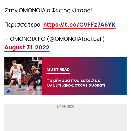
Στην ΟΜΟΝΟΙΑ ο Φώτης Κίτσος!
Περισσότερα:
https://t.co/CVFFz7A6YK
— OMONOIA FC (@OMONOIAfootball)
August 31, 2022
MUST READ
Το μήνυμα που έστειλε ο
Ολυμπιακός στον Γουόκαπ