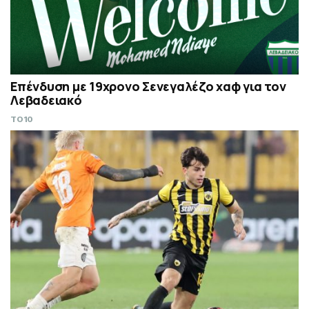
Επένδυση με 19χρονο Σενεγαλέζο χαφ για τον
Λεβαδειακό
TO10