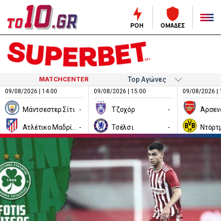
ΡΟΗ
ΟΜΑΔΕΣ
MATCHCENTER
09/08/2026 | 14:00
09/08/2026 | 15:00
09/08/2026 | 
Μάντσεστερ Σίτι
-
Τζοχόρ
-
Άρσεν
Ατλέτικο Μαδρίτης
-
Τσέλσι
-
Ντόρτ