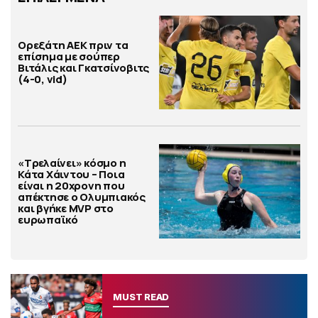
Ορεξάτη ΑΕΚ πριν τα
επίσημα με σούπερ
Βιτάλις και Γκατσίνοβιτς
(4-0, vid)
«Τρελαίνει» κόσμο η
Κάτα Χάιντου – Ποια
είναι η 20χρονη που
απέκτησε ο Ολυμπιακός
και βγήκε MVP στο
ευρωπαϊκό
MUST READ