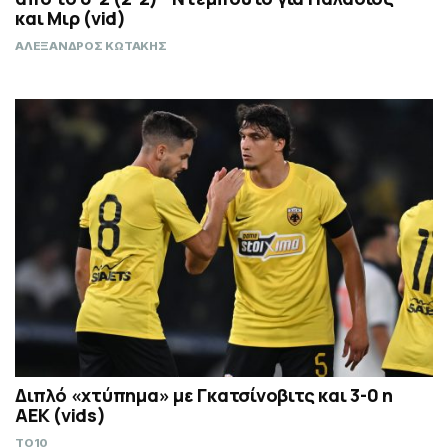
και Μιρ (vid)
ΑΛΕΞΑΝΔΡΟΣ ΚΩΤΑΚΗΣ
Διπλό «χτύπημα» με Γκατσίνοβιτς και 3-0 η
ΑΕΚ (vids)
TO10