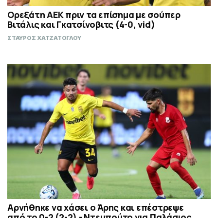
Ορεξάτη ΑΕΚ πριν τα επίσημα με σούπερ
Βιτάλις και Γκατσίνοβιτς (4-0, vid)
ΣΤΑΥΡΟΣ ΧΑΤΖΑΤΟΓΛΟΥ
Αρνήθηκε να χάσει ο Άρης και επέστρεψε
από το 0-2 (2-2) - Ντεμπούτο για Παλάσιος