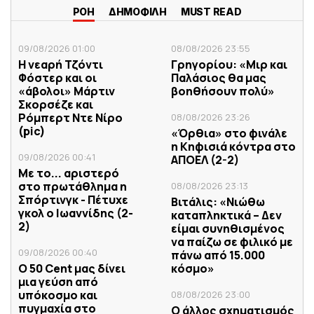
ΡΟΗ
ΔΗΜΟΦΙΛΗ
MUST READ
09/08/2026 01:00
08/08/2026 23:55
Η νεαρή Τζόντι
Γρηγορίου: «Μιρ και
Φόστερ και οι
Παλάσιος θα μας
«άβολοι» Μάρτιν
βοηθήσουν πολύ»
Σκορσέζε και
Ρόμπερτ Ντε Νίρο
08/08/2026 23:26
(pic)
«Όρθια» στο φινάλε
η Κηφισιά κόντρα στο
09/08/2026 00:41
ΑΠΟΕΛ (2-2)
Με το... αριστερό
στο πρωτάθλημα η
08/08/2026 23:13
Σπόρτινγκ - Πέτυχε
Βιτάλις: «Νιώθω
γκολ ο Ιωαννίδης (2-
καταπληκτικά – Δεν
2)
είμαι συνηθισμένος
να παίζω σε φιλικό με
09/08/2026 00:40
πάνω από 15.000
Ο 50 Cent μας δίνει
κόσμο»
μια γεύση από
υπόκοσμο και
08/08/2026 23:00
πυγμαχία στο
Ο άλλος σχηματισμός