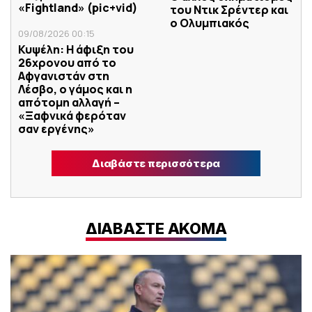
«Fightland» (pic+vid)
του Ντικ Σρέντερ και
ο Ολυμπιακός
09/08/2026 00:15
Κυψέλη: Η άφιξη του
26χρονου από το
Αφγανιστάν στη
Λέσβο, ο γάμος και η
απότομη αλλαγή –
«Ξαφνικά φερόταν
σαν εργένης»
Διαβάστε περισσότερα
ΔΙΑΒΑΣΤΕ ΑΚΟΜΑ