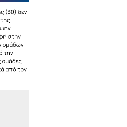
ς (30) δεν
 της
ρώην
οφή στην
ων ομάδων
ό την
ς ομάδες
κά από τον