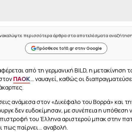
νακαλύψτε περισσότερα άρθρα στα αποτελέσματα αναζήτησ
Πρόσθεσε to10.gr στην Google
έρεται από τη γερμανική BILD, η μετακίνηση 
 στον
ΠΑΟΚ
… ναυαγεί, καθώς οι διαπραγματεύσε
άκαρπες.
εις ανάμεσα στον «Δικέφαλο του Βορρά» και τη
ργκ δεν ευδοκίμησαν, με συνέπεια η υπόθεση ν
επιστροφή του Έλληνα αριστερού μπακ στην πα
ι πως παίρνει… αναβολή.