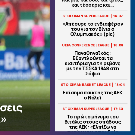
και τέσσερις και…
|
STOIXIMAN SUPERLEAGUE
18:07
«Απέσυρε το ενδιαφέρον
του για τον Βίνια ο
Ολυμπιακός» (pic)
|
UEFA CONFERENCE LEAGUE
18:06
Παναθηναϊκός:
Εξαντλούνται τα
εισιτήρια για τη ρεβάνς
με την ΤΣΣΚΑ 1948 στη
Σόφια
|
STOIXIMAN BASKET LEAGUE
18:04
Επίσημα παίκτης της ΑΕΚ
ο Νόλεϊ
σεις
|
STOIXIMAN SUPERLEAGUE
17:50
Κ»
Το πρώτο μήνυμα του
Βιτάλις στους οπάδους
της ΑΕΚ: «Ελπίζω να
πετύχουμε σπουδαία