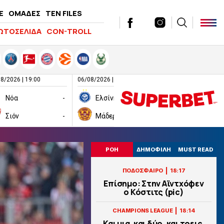
E
ΟΜΑΔΕΣ
TEN FILES
ΩΤΟΣΕΛΙΔΑ
CON-TROLL
8/2026 | 19:00
06/08/2026 | 19:00
06/08/2026 | 19:00
Νόα
-
Ελσίνκι
-
Σιόν
-
Μάδεργουελ
-
Ραπίντ Βιέν
ΡΟΗ
ΔΗΜΟΦΙΛΗ
MUST READ
|
ΠΟΔΟΣΦΑΙΡΟ
18:17
Επίσημο: Στην Αϊντχόφεν
ο Κόστιτς (pic)
|
CHAMPIONS LEAGUE
18:14
Και μια, και δύο, και τρεις,