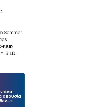
:
im Sommer
 des
-Klub,
en. BILD…
ντίνο:
α απουσία
 δεν…»