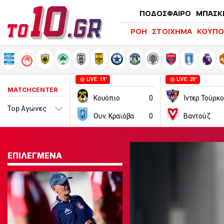
ΠΟΔΟΣΦΑΙΡΟ
ΜΠΑΣΚ
ΡΟΗ
ΣΤΟΙΧΗΜΑ
ΚΟΥΠΟ
LIVE: 19'
LIVE: 20'
MATCHCENTER
Κουόπιο
0
Ίντερ Τούρκ
Ουν. Κραϊόβα
0
Βαντούζ
ΕΠΙΛΕΓΜΕΝΑ