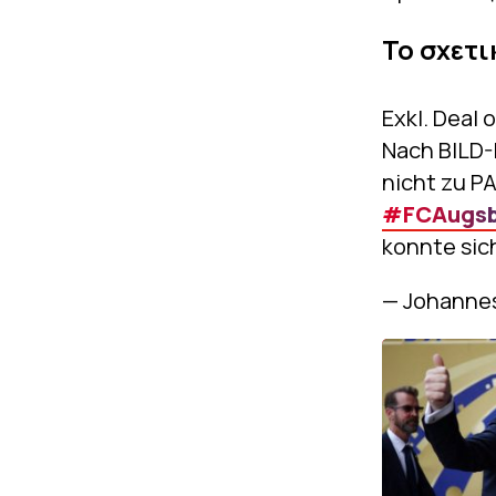
Το σχετι
Exkl. Deal o
Nach BILD-
nicht zu P
#FCAugsb
konnte sich
— Johanne