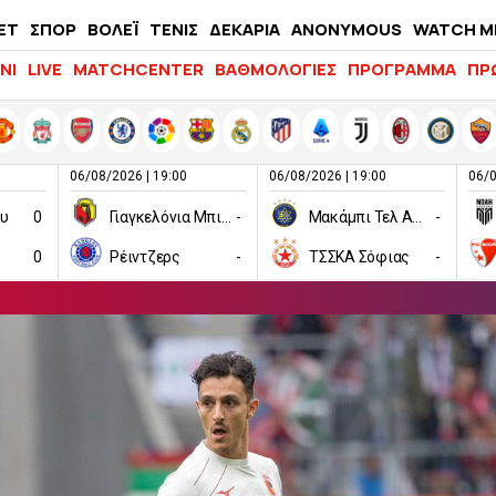
ΕΤ
ΣΠΟΡ
ΒΟΛΕΪ
ΤΕΝΙΣ
ΔΕΚΑΡΙΑ
ANONYMOUS
WATCH M
LIFEWITNESS
ΝΙ
LIVE
MATCHCENTER
ΒΑΘΜΟΛΟΓΙΕΣ
ΠΡΟΓΡΑΜΜΑ
ΠΡ
06/08/2026 | 19:00
06/08/2026 | 19:00
06/0
ου
0
Γιαγκελόνια Μπιάλιστοκ
-
Μακάμπι Τελ Αβίβ
-
0
Ρέιντζερς
-
ΤΣΣΚΑ Σόφιας
-