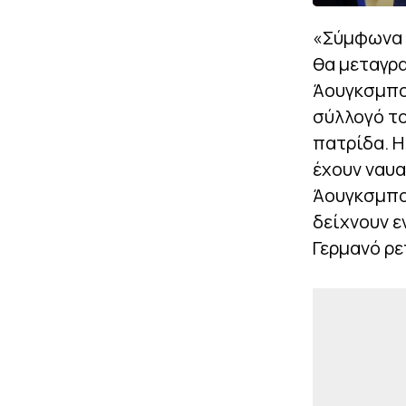
«Σύμφωνα μ
θα μεταγρα
Άουγκσμπο
σύλλογό το
πατρίδα. Η
έχουν ναυα
Άουγκσμπου
δείχνουν ε
Γερμανό ρε