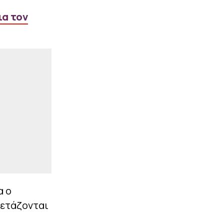
killer»
ια τον
|
ΕΠΙΚΑΙΡΟΤΗΤΑ
16:32
«Παθολογικά τα αίτια»
του θανάτου του
90χρονου που βρέθηκε
στον καταψύκτη στον
Μυστρά - Πρώτη
ιατροδικαστική εκτίμηση
ΠΕΡΙΣΣΟΤΕΡΑ
α ο
ξετάζονται