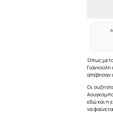
Α
Όπως μεταφ
Γιαννούλη
απέβησαν 
Οι συζητήσ
Άουγκσμπου
εδώ και η 
να φαίνετα