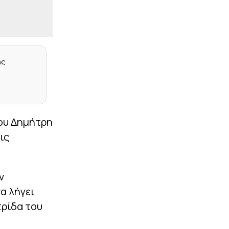
Γένσεν» (pic)
|
ΠΟΔΟΣΦΑΙΡΟ
17:24
Ανακοινώθηκε από την
Τραμπζονσπόρ ο Σαλάχ:
«Ζαλίζει» το ποσό που
ης
θα λαμβάνει κάθε χρόνο
από τους Τούρκους
|
ΕΠΙΚΑΙΡΟΤΗΤΑ
17:11
Φωτιά στην Aγία Μαρίνα
Ηλείας: Επιχειρούν
του Δημήτρη
εναέρια μέσα
ις
|
ΜΠΑΣΚΕΤ
16:58
Σερβία: Με Μιλουτίνοφ
και Γιόκιτς στο
παράθυρο του
ν
Αυγούστου
α λήγει
|
STOIXIMAN SUPERLEAGUE
16:45
τρίδα του
Λιβάι Γκαρσία: «Μέσα στο
γήπεδο θέλω να είμαι