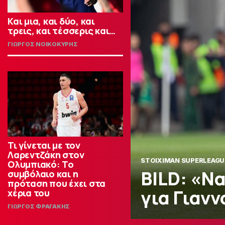
Και μια, και δύο, και
τρεις, και τέσσερις και…
ΓΙΩΡΓΟΣ ΝΟΙΚΟΚΥΡΗΣ
Τι γίνεται με τον
Λαρεντζάκη στον
STOIXIMAN SUPERLEAGU
Ολυμπιακό: Το
BILD: «Ν
συμβόλαιο και η
πρόταση που έχει στα
για Γιανν
χέρια του
ΓΙΩΡΓΟΣ ΦΡΑΓΑΚΗΣ