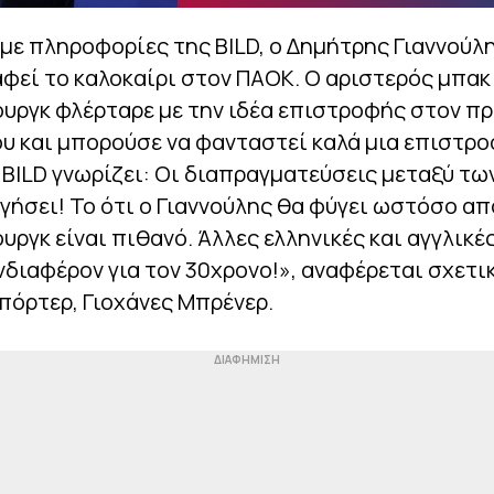
ε πληροφορίες της BILD, ο Δημήτρης Γιαννούλη
φεί το καλοκαίρι στον ΠΑΟΚ. Ο αριστερός μπακ
υργκ φλέρταρε με την ιδέα επιστροφής στον π
υ και μπορούσε να φανταστεί καλά μια επιστρ
 BILD γνωρίζει: Οι διαπραγματεύσεις μεταξύ τ
γήσει! Το ότι ο Γιαννούλης θα φύγει ωστόσο απ
ργκ είναι πιθανό. Άλλες ελληνικές και αγγλικέ
νδιαφέρον για τον 30χρονο!», αναφέρεται σχετι
πόρτερ, Γιοχάνες Μπρένερ.