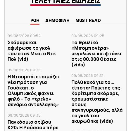
ΤΕΛΕΥΤΑΙΕΣ ΕΙΔΗΣΕΙΣ
ΡΟΗ
ΔΗΜΟΦΙΛΗ
MUST READ
09/08/2026 09:52
09/08/2026 09:25
Σκόραρε και
Το θρυλικό
αφιέρωσε το γκολ
«Μπομπονέρα»
του στον Μέσι ο Ντε
μεγαλώνει και φτάνει
Πολ (vid)
στις 80.000 θέσεις
(vids)
09/08/2026 09:38
09/08/2026 09:12
Η Ντουμπάι ετοιμάζει
νέα πρόταση για
Πολύ κακό για το…
Γουόκαπ, ο
τίποτα: Παίκτης της
Ολυμπιακός ψάχνει
Κορίτιμπα σκόραρε,
ψηλό – Το «τρελό»
τραυματίστηκε
σενάριο ανταλλαγής»
στους
πανηγυρισμούς, αλλά
το γκολ του
09/08/2026 09:35
ακυρώθηκε (vids)
Παγκόσμιο στίβου
Κ20: Η Ρούσσου πήρε