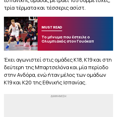
ισπανικής ομάδας μετράει 105 συμμετοχές,
τρία τέρματα και τέσσερις ασίστ.
MUST READ
Το μήνυμα που έστειλε ο
Ολυμπιακός στον Γουόκαπ
Έχει αγωνιστεί στις ομάδες Κ18, Κ19 και στη
δεύτερη της Μπαρτσελόνα και μία περίοδο
στην Ανδόρα, ενώ ήταν μέλος των ομάδων
Κ19 και Κ20 της Εθνικής Ισπανίας.