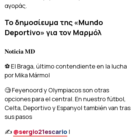
αγοράς.
Το δημοσίευμα της «Mundo
Deportivo» για τον Μαρμόλ
𝐍𝐨𝐭𝐢𝐜𝐢𝐚 𝐌𝐃
⚽️ El Braga, último contendiente en la lucha
por Mika Mármol
🧐 Feyenoord y Olympiacos son otras
opciones para el central. En nuestro fútbol,
Celta, Deportivo y Espanyol también van tras
sus pasos
✍️
@sergio21escario
|