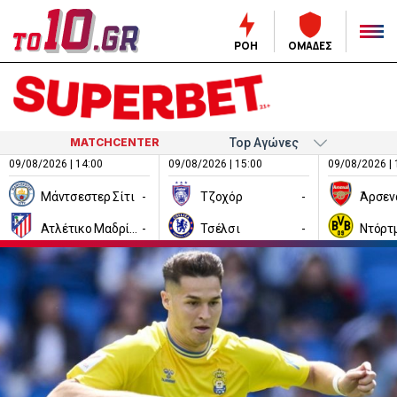
ΡΟΗ
ΟΜΑΔΕΣ
MATCHCENTER
09/08/2026 | 14:00
09/08/2026 | 15:00
09/08/2026 | 
Μάντσεστερ Σίτι
-
Τζοχόρ
-
Άρσεν
Ατλέτικο Μαδρίτης
-
Τσέλσι
-
Ντόρτ