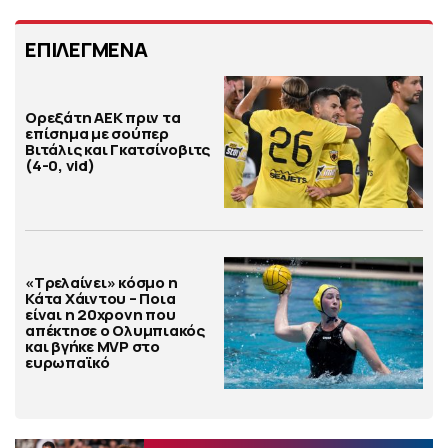
ΕΠΙΛΕΓΜΕΝΑ
Ορεξάτη ΑΕΚ πριν τα
επίσημα με σούπερ
Βιτάλις και Γκατσίνοβιτς
(4-0, vid)
«Τρελαίνει» κόσμο η
Κάτα Χάιντου – Ποια
είναι η 20χρονη που
απέκτησε ο Ολυμπιακός
και βγήκε MVP στο
ευρωπαϊκό