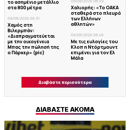
09/08/2026 08:59
το ασημένιο μετάλλιο
στα 800 μέτρα
Χαλιορής: «Το ΟΑΚΑ
σταθερά στο πλευρό
των Ελλήνων
09/08/2026 09:31
αθλητών»
Χαμός στη
Βιλερμπάν:
09/08/2026 08:46
«Διαπραγματεύεται
με την οικογένεια
Με τις ευλογίες του
Μπας την πώλησή της
Κλοπ η Ντόρτμουντ
ο Πάρκερ» (pic)
επιμένει για τον Ελ
Μάλα
Διαβάστε περισσότερα
ΔΙΑΒΑΣΤΕ ΑΚΟΜΑ