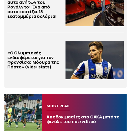
αυτοκινήτων του
Ρονάλντο: Ένα από
αυτά κοστίζει 15
εκατομμύρια δολάρια!
«Ο Ολυμπιακός
ενδιαφέρεται για τον
Φρανσίσκο Μόουρα της
Πόρτο» (vids+stats)
MUST READ
Αποδοκιμασίες στο ΟΑΚΑ μετά το
φινάλε του παιχνιδιού