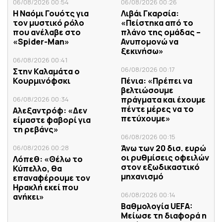
06/08/2026 00:54
06/08/2026 00:26
Η Ναόμι Γουότς για
Λιβάι Γκαρσία:
τον μυστικό ρόλο
«Πείστηκα από το
που ανέλαβε στο
πλάνο της ομάδας –
«Spider-Man»
Ανυπομονώ να
ξεκινήσω»
06/08/2026 00:41
06/08/2026 00:17
Στην Καλαμάτα ο
Κουρμινόφσκι
Πένια: «Πρέπει να
βελτιώσουμε
πράγματα και έχουμε
06/08/2026 00:34
πέντε μέρες να το
Αλεξαντρόφ: «Δεν
πετύχουμε»
είμαστε φαβορί για
τη ρεβάνς»
06/08/2026 00:15
Άνω των 20 δισ. ευρώ
06/08/2026 00:28
οι ρυθμίσεις οφειλών
Λόπεθ: «Θέλω το
στον εξωδικαστικό
Κύπελλο, θα
μηχανισμό
επαναφέρουμε τον
Ηρακλή εκεί που
06/08/2026 00:14
ανήκει»
Βαθμολογία UEFA:
Μείωσε τη διαφορά η