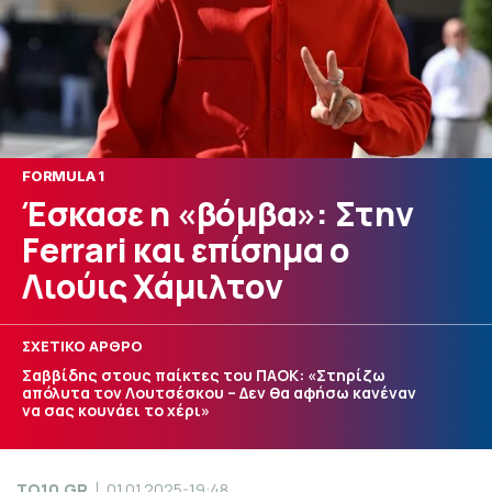
FORMULA 1
Έσκασε η «βόμβα»: Στην
Ferrari και επίσημα ο
Λιούις Χάμιλτον
ΣΧΕΤΙΚΟ ΑΡΘΡΟ
Σαββίδης στους παίκτες του ΠΑΟΚ: «Στηρίζω
απόλυτα τον Λουτσέσκου – Δεν θα αφήσω κανέναν
να σας κουνάει το χέρι»
TO10.GR
01.01.2025-19:48