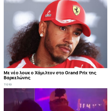
Με νέο λουκ ο Χάμιλτον στο Grand Prix της
Βαρκελώνης
TO10