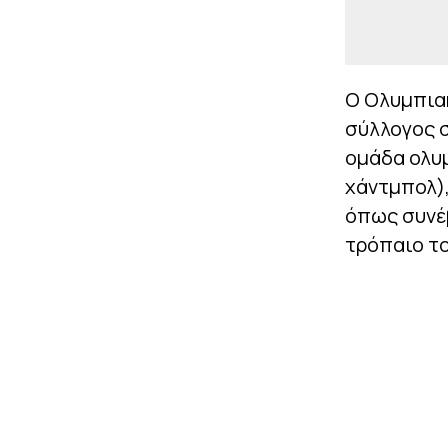
Ο Ολυμπια
σύλλογος σ
ομάδα ολυ
χάντμπολ),
όπως συνέβ
τρόπαιο τ