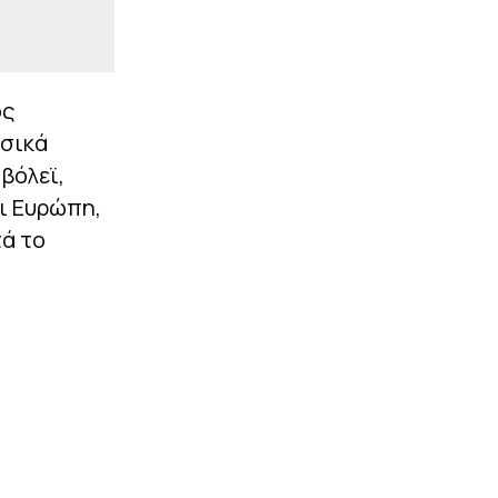
ός
ασικά
βόλεϊ,
αι Ευρώπη,
τά το