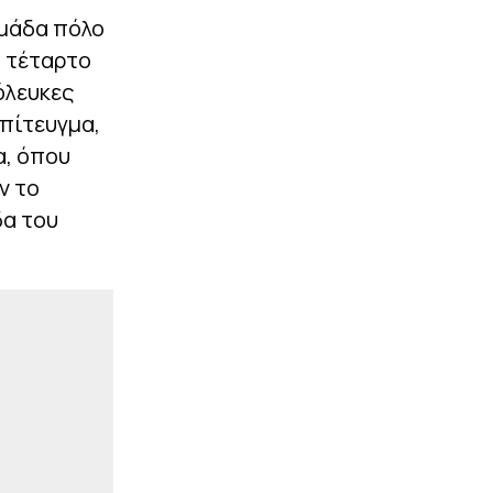
ομάδα πόλο
ο τέταρτο
όλευκες
επίτευγμα,
α, όπου
ν το
δα του