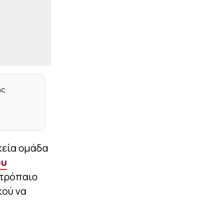
φανέλα στον Βοζίνια (vid)
|
EUROPA LEAGUE
21:49
Ο ΠΑΟΚ δεν θα έχει τον
Χατζηδιάκο στις
Βρυξέλλες
|
STOIXIMAN SUPERLEAGUE
21:47
Ο Ολυμπιακός, ο
Γκουστάβο Πουέρτα και
ης
οι συζητήσεις για τη
μεταγραφή...
|
LA LIGA
21:37
Ανανέωσε ο Βινίσιους με
τη Ρεάλ Μαδρίτης (pic)
κεία ομάδα
ου
|
TO10TV
21:34
 τρόπαιο
Χαμός στην Τούμπα:
Έχασε πέναλτι ο
κού να
Μιχαηλίδης, σκόραρε ο
Μύθου και ακυρώθηκε το
γκολ - Επέμβαση του VAR
σε δεύτερη περίπτωση