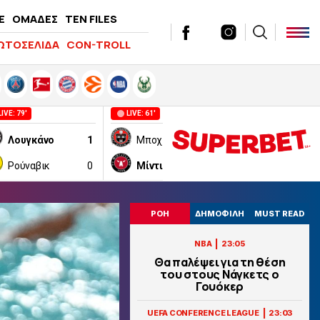
E
ΟΜΑΔΕΣ
TEN FILES
ΩΤΟΣΕΛΙΔΑ
CON-TROLL
LIVE: 79'
LIVE: 61'
LIVE: 60'
Λουγκάνο
1
Μποχίμιαν
0
Ριέκα
Ρούναβικ
0
Μίντιλαντ
1
Ίλβες
ΡΟΗ
ΔΗΜΟΦΙΛΗ
MUST READ
|
NBA
23:05
Θα παλέψει για τη θέση
του στους Νάγκετς ο
Γουόκερ
|
UEFA CONFERENCE LEAGUE
23:03