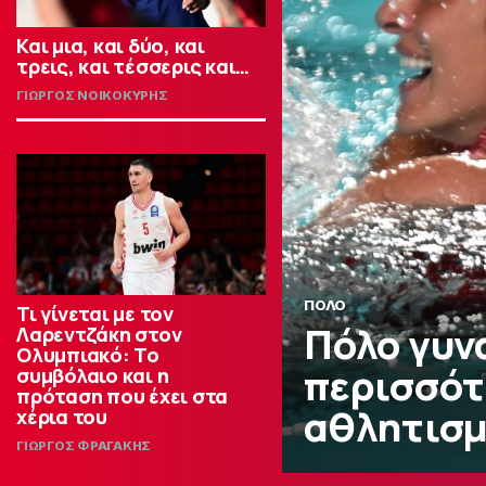
Και μια, και δύο, και
τρεις, και τέσσερις και…
ΓΙΩΡΓΟΣ ΝΟΙΚΟΚΥΡΗΣ
ΠΟΛΟ
Τι γίνεται με τον
Πόλο γυν
Λαρεντζάκη στον
Ολυμπιακό: Το
περισσότ
συμβόλαιο και η
πρόταση που έχει στα
αθλητισμ
χέρια του
ΓΙΩΡΓΟΣ ΦΡΑΓΑΚΗΣ