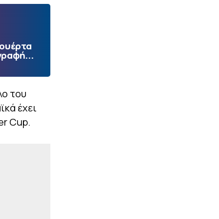
Πουέρτα
γραφή...
λο του
ϊκά έχει
er Cup.