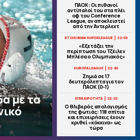
ΠΑΟΚ: Οι πιθανοί
αντίπαλοί του στα πλέι
οφ του Conference
League, αν αποκλειστεί
από την Άντερλεχτ
|
STOIXIMAN SUPERLEAGUE
22:59
«Εξετάζει την
περίπτωση του Τζέιλεν
Μπλέσα ο Ολυμπιακός»
|
EUROPA LEAGUE
22:45
Ζημιά σε 17
δευτερόλεπτα για τον
ΠΑΟΚ (0-1)
α με τα
|
ΕΠΙΚΑΙΡΟΤΗΤΑ
22:33
Ο θλιβερός απολογισμός
νικό
της φωτιάς: 118 σπίτια
και επιχειρήσεις έχουν
κριθεί «κόκκινα» ως
τώρα
|
ΕΘΝΙΚΕΣ ΟΜΑΔΕΣ
22:20