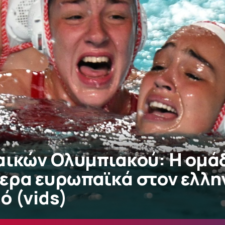
αικών Ολυμπιακού: Η ομάδ
ερα ευρωπαϊκά στον ελλη
ό (vids)