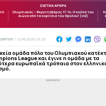
ΣΧΕΤΙΚΑ ΑΡΘΡΑ
υτό
Ολυμπιακός – Φερεντσβάρος 17-14: Η κούπα του
Κ
αιώνα από τα κορίτσια του Θρύλου! (vid)
ΕΩΡΓΙΟΥ
12.06.2026-23:20
κεία ομάδα πόλο του Ολυμπιακού κατέκ
pions League και έγινε η ομάδα με τα
ότερα ευρωπαϊκά τρόπαια στον ελληνικ
σμό.