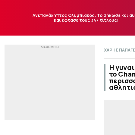
Aνεπανάληπτος Ολυμπιακός: Το σήκωσε και α
και έφτασε τους 347 τίτλους!
ΧΑΡΗΣ ΠΑΠΑΓ
Η γυναι
το Cham
περισσ
αθλητι