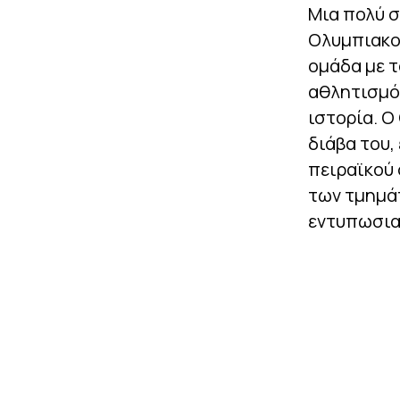
Μια πολύ σ
Ολυμπιακού
ομάδα με 
αθλητισμό
ιστορία. Ο
διάβα του,
πειραϊκού 
των τμημάτ
εντυπωσια