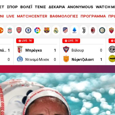
ΕΤ
ΣΠΟΡ
ΒΟΛΕΪ
ΤΕΝΙΣ
ΔΕΚΑΡΙΑ
ANONYMOUS
WATCH M
LIFEWITNESS
ΝΙ
LIVE
MATCHCENTER
ΒΑΘΜΟΛΟΓΙΕΣ
ΠΡΟΓΡΑΜΜΑ
ΠΡ
LIVE: 76'
LIVE: 70'
Μπόρατς Μπάνια Λούκα
1
Μπράγκα
1
Βάλουρ
0
0
Ντιναμό Μινσκ
0
Νόρντζελαντ
1