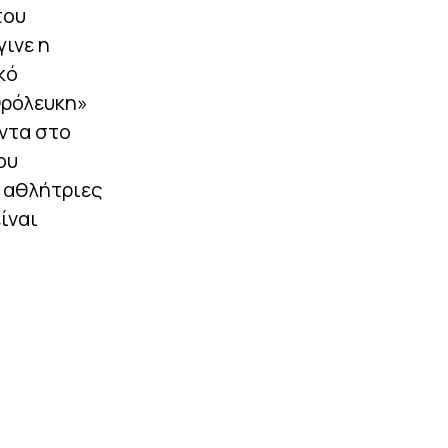
πέναλτι! (vids)
του
γινε η
|
ΜΟΥΝΤΙΑΛ 2026
21:17
κό
Η Ομοσπονδία της
Αργεντινής καθιέρωσε
θρόλευκη»
Εθνική γιορτή για τη νίκη
επί της Αγγλίας στο
άντα στο
Μουντιάλ!
ου
|
EUROPA LEAGUE
21:10
 αθλήτριες
«Πάτησε» τη Μακάμπι η
ίναι
ΤΣΣΚΑ Σόφιας και…
βλέπει ΟΦΗ (0-3)
ΠΕΡΙΣΣΟΤΕΡΑ