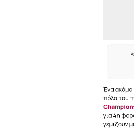
Α
Ένα ακόμα 
πόλο του 
Champion
για 4η φορ
γεμίζουν μ