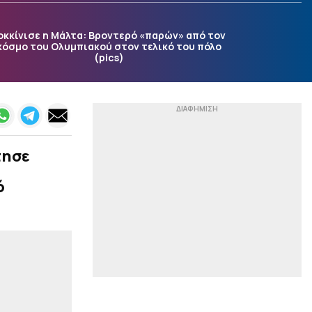
Ουκρανία: Στην
προεπιλογή ενόψει
οκκίνισε η Μάλτα: Βροντερό «παρών» από τον
Ελλάδας ο Μίχαϊλιουκ
κόσμο του Ολυμπιακού στον τελικό του πόλο
(pic)
(pics)
|
EUROPA LEAGUE
22:13
Παλικαρίσιο «διπλό» της
Μπεσίκτας επί της
Χράντετς, στο ματς που
ενδιαφέρει τον
Παναθηναϊκό (0-1)
τησε
|
EUROLEAGUE
22:06
ό
Τα… αλλάζει ο Πάρκερ
μετά τις δηλώσεις για
κατάκτηση του ΝΒΑ
Europe (pic)
|
TO10TV
21:56
Έπος στη Χιλή:
Αλεξιπτωτιστής
προσγειώθηκε στο
γήπεδο για να δώσει τη