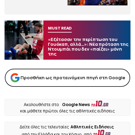
MUST READ
«Εξέτασαν την περίπτωση του
Γουόκαπ, αλλά…»: Νέα πρόταση της
Ντουμπάι που δεν «παίζει» μόνη
της
Προσθήκη ως προτεινόμενη πηγή στη Google
Ακολουθήστε στο
Google News
και μάθετε πρώτοι όλες τις αθλητικές ειδήσεις
Δείτε όλες τις τελευταίες
Αθλητικές Ειδήσεις
από την Ελλάδα και τον Κόσμο, από