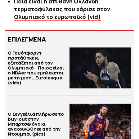
Ποια είναι η απίθανη Ολλανδή
τερματοφύλακας που χάρισε στον
Ολυμπιακό το ευρωπαϊκό (vid)
ΕΠΙΛΕΓΜΕΝΑ
Ο Γουότφορντ
προτάθηκε κι
εξετάζεται από τον
Ολυμπιακό – Ποιος είναι
ο ΝΒΑer που εμπλέκεται
με τη μισή… Euroleague
(vids)
Ο Σενγκέλια πλήρωσε το
buy-out στην
Μπαρτσελόνα κι
ανακοινώθηκε από την
Ντουμπάι (pics)