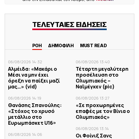
ΤΕΛΕΥΤΑΙΕΣ ΕΙΔΗΣΕΙΣ
ΡΟΗ
ΔΗΜΟΦΙΛΗ
MUST READ
06/08/2026 14:32
06/08/2026 13:40
Αλμέιδα: «Μακάρι ο
Τέταρτη μεγαλύτερη
Μέσι να μην έχει
προσέλευση στο
όρεξη να παίξει μαζί
Ολυμπιακός –
μας…» (vid)
Ναϊμέγκεν (pic)
06/08/2026 14:19
06/08/2026 13:27
Θανάσης Σπανούλης:
«Σε προχωρημένες
«Στόχος το χρυσό
επαφές με τον Βίνια ο
μετάλλιο στο
Ολυμπιακός»
Ευρωμπάσκετ U16»
06/08/2026 13:14
06/08/2026 14:06
Οι Φοίνιξ Σανς