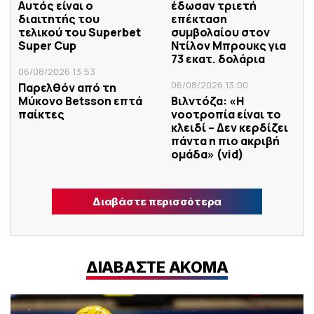
Αυτός είναι ο
έδωσαν τριετή
διαιτητής του
επέκταση
τελικού του Superbet
συμβολαίου στον
Super Cup
Ντίλον Μπρουκς για
73 εκατ. δολάρια
06/08/2026 13:53
06/08/2026 13:00
Παρελθόν από τη
Μύκονο Betsson επτά
Βιλντόζα: «Η
παίκτες
νοοτροπία είναι το
κλειδί – Δεν κερδίζει
πάντα η πιο ακριβή
ομάδα» (vid)
Διαβάστε περισσότερα
ΔΙΑΒΑΣΤΕ ΑΚΟΜΑ