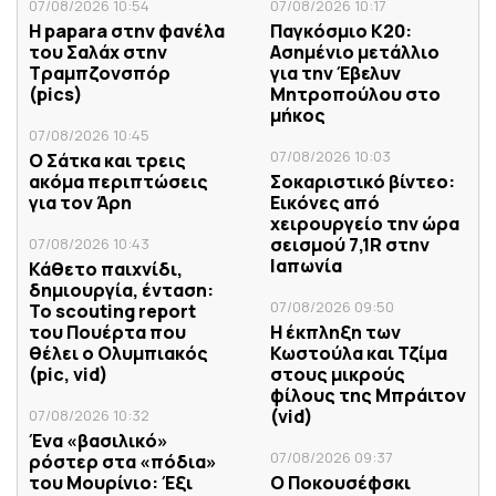
07/08/2026 10:54
07/08/2026 10:17
H papara στην φανέλα
Παγκόσμιο Κ20:
του Σαλάχ στην
Ασημένιο μετάλλιο
Τραμπζονσπόρ
για την Έβελυν
(pics)
Μητροπούλου στο
μήκος
07/08/2026 10:45
07/08/2026 10:03
Ο Σάτκα και τρεις
ακόμα περιπτώσεις
Σοκαριστικό βίντεο:
για τον Άρη
Εικόνες από
χειρουργείο την ώρα
σεισμού 7,1R στην
07/08/2026 10:43
Ιαπωνία
Κάθετο παιχνίδι,
δημιουργία, ένταση:
07/08/2026 09:50
Το scouting report
του Πουέρτα που
Η έκπληξη των
θέλει ο Ολυμπιακός
Κωστούλα και Τζίμα
(pic, vid)
στους μικρούς
φίλους της Μπράιτον
(vid)
07/08/2026 10:32
Ένα «βασιλικό»
07/08/2026 09:37
ρόστερ στα «πόδια»
του Μουρίνιο: Έξι
Ο Ποκουσέφσκι