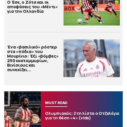
Ο Έσε, ο Ζότα και οι
αποφάσεις του «Μέντι»
για την Ολλανδία
Ένα «βασιλικό» ρόστερ
στα «πόδια» του
Μουρίνιο: Έξι «βόμβες»
250 εκατομμυρίων,
Βινίσιους και
συνεχίζει...
MUST READ
Ολυμπιακός: Στη λίστα ο Οτζελέγιε
για τη θέση «4» (vids)