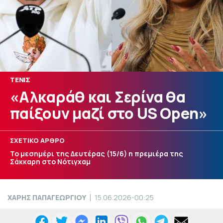
ΤΕΝΙΣ
«Αλκαράθ και Σερίνα θα
παίξουν μαζί στο US Open»
ΣΧΕΤΙΚΟ ΑΡΘΡΟ
Το μεσημέρι της Δευτέρας (15/6) η πρεμιέρα της
Σάκκαρη στο Νότιγχαμ
ΧΑΡΗΣ ΠΑΠΑΓΕΩΡΓΙΟΥ
15.06.2026-00:25