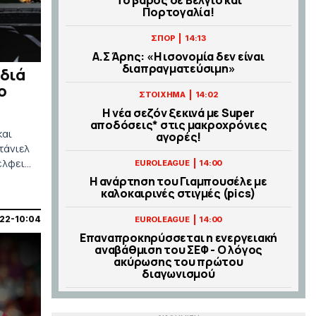
Πορτογαλία!
|
ΣΠΟΡ
14:13
Α.Σ Άρης: «Η ισονομία δεν είναι
διαπραγματεύσιμη»
ρδιά
ο
|
ΣΤΟΙΧΗΜΑ
14:02
Η νέα σεζόν ξεκινά με Super
αποδόσεις* στις μακροχρόνιες
και
αγορές!
τάνιελ
έλφεια.
|
EUROLEAGUE
14:00
Η ανάρτηση του Γιαμπουσέλε με
καλοκαιρινές στιγμές (pics)
ήπεδο.
22-10:04
|
EUROLEAGUE
14:00
Επαναπροκηρύσσεται η ενεργειακή
αναβάθμιση του ΣΕΦ - Ο λόγος
ακύρωσης του πρώτου
διαγωνισμού
|
STOIXIMAN SUPERLEAGUE
13:47