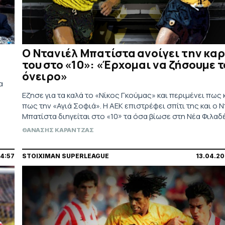
Ο Ντανιέλ Μπατίστα ανοίγει την κα
του στο «10»: «Έρχομαι να ζήσουμε τ
όνειρο»
α
Εζησε για τα καλά το «Νίκος Γκούμας» και περιμένει πως 
πως την «Αγιά Σοφιά». Η ΑΕΚ επιστρέφει σπίτι της και ο Ν
Μπατίστα διηγείται στο «10» τα όσα βίωσε στη Νέα Φιλαδ
Το γκολ με την Τορίνο, η καυτή ατμόσφαιρα των
ΘΑΝΑΣΗΣ ΚΑΡΑΝΤΖΑΣ
«κιτρινόμαυρων» οπαδών και τα όσα συμβολίζει το νέο γ
4:57
STOIXIMAN SUPERLEAGUE
13.04.20