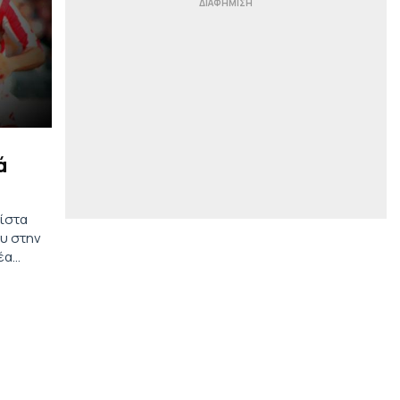
Δεν μπορείτε να φανταστείτε τι
βλέπει ο Ηλιόπουλος στα μάτια του
Μάγερ... (vid)
|
STORIES
13:34
Ποια είναι η Εύα Ολίντ που θα
κάτσει στον πάγκο της
Μάντσεστερ Γιουνάιτεντ (pic, vids)
|
STOIXIMAN SUPERLEAGUE
13:29
ά
Marca: «Ο Ολυμπιακός ξεχωρίζει
στη… μάχη για τον Πουέρτα» (vid)
τίστα
|
STOIXIMAN SUPERLEAGUE
13:21
ου στην
Προς sold out το Betsson Super
έα
Cup ανάμεσα σε ΑΕΚ και ΟΦΗ
|
STOIXIMAN BASKET LEAGUE
13:08
Μουρ: «Είμαι ενθουσιασμένος,
έχουμε ένα πολύ δυνατό ρόστερ»
|
ΟΙ ΕΙΔΙΚΟΙ
12:55
Tι να παίξω σήμερα στο στοίχημα