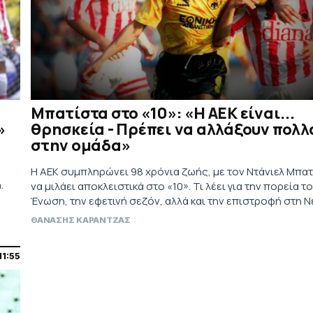
Μπατίστα στο «10»: «Η ΑΕΚ είναι...
»
θρησκεία - Πρέπει να αλλάξουν πολλ
στην ομάδα»
Η ΑΕΚ συμπληρώνει 98 χρόνια ζωής, με τον Ντάνιελ Μπα
.
να μιλάει αποκλειστικά στο «10». Τι λέει για την πορεία τ
Ένωση, την εφετινή σεζόν, αλλά και την επιστροφή στη Ν
Φιλαδέλφεια.
ΘΑΝΑΣΗΣ ΚΑΡΑΝΤΖΑΣ
11:55