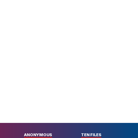
|
ΕΠΙΚΑΙΡΟΤΗΤΑ
12:42
Ευτυχώς, τα ρεκόρ ζέστης δεν
έχουν σπάσει ακόμη το 2026 –
Δυστυχώς, το Ελ Νίνιο μπορεί να το
αλλάξει αυτό
|
LIFEWITNESS
12:35
Χώρισαν Φώτης Ιωαννίδης και
Ελένη Βουλγαράκη;
|
EUROPA LEAGUE
12:28
Μπιανκόν: «Έχω ερυθρόλευκη
καρδιά»
ΠΕΡΙΣΣΟΤΕΡΑ
ANONYMOUS
TEN FILES