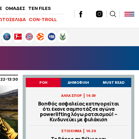
E
ΟΜΑΔΕΣ
TEN FILES
ΩΤΟΣΕΛΙΔΑ
CON-TROLL
022-13:30
ΡΟΗ
ΔΗΜΟΦΙΛΗ
MUST READ
|
ΑΛΛΑ ΣΠΟΡ
14:39
Βοηθός ασφαλείας κατηγορείται
ότι έκανε σαμποτάζ σε αγώνα
powerlifting λόγω ρατσισμού! –
Κινδυνεύει με φυλάκιση
|
ΣΤΟΙΧΗΜΑ
14:26
Το βάρος σε Βέλγιο και