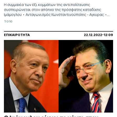
Η συμμαχία των έξι κομμάτων της αντιπολίτευσης
συσπειρώνεται στον απόηχο της πρόσφατης καταδίκης
Ιμάμογλου • Ανταγωνισμός Κωνσταντινούπολης - Αγκυρας •
Αλλαγή θέλει η πλειοψηφία των Τούρκων
TO10
ΕΠΙΚΑΙΡΟΤΗΤΑ
22.12.2022-12:09