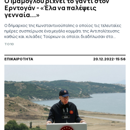
Ο Ιμάμογλου ρίχνει το γάντι στον
Ερντογάν - «Έλα να παλέψεις
γενναία...»
Ο δήμαρχος της Κωνσταντινούπολης ο οποίος τις τελευταίες
ημέρες συσπείρωσε ένα μεγάλο κομμάτι της Αντιπολίτευσης
καθώς και χιλιάδες Τούρκων οι οποίοι διαδήλωσαν στο
πλευρό του, έστειλε μηνύματα στον Ερντογάν ενόψει των
TO10
επικείμενων εκλογών
ΕΠΙΚΑΙΡΟΤΗΤΑ
20.12.2022-15:56