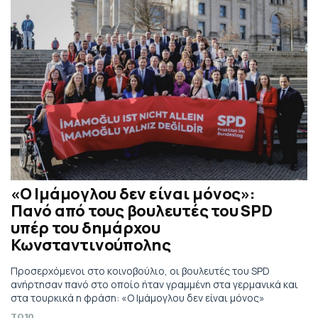
«Ο Ιμάμογλου δεν είναι μόνος»:
Πανό από τους βουλευτές του SPD
υπέρ του δημάρχου
Κωνσταντινούπολης
Προσερχόμενοι στο κοινοβούλιο, οι βουλευτές του SPD
ανήρτησαν πανό στο οποίο ήταν γραμμένη στα γερμανικά και
στα τουρκικά η φράση: «Ο Ιμάμογλου δεν είναι μόνος»
TO10