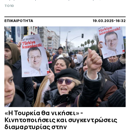
προφυλακιστεί εν αναμονή της δίκης του
TO10
ΕΠΙΚΑΙΡΟΤΗΤΑ
19.03.2025-16:32
«Η Τουρκία θα νικήσει» -
Κινητοποιήσεις και συγκεντρώσεις
διαμαρτυρίας στην