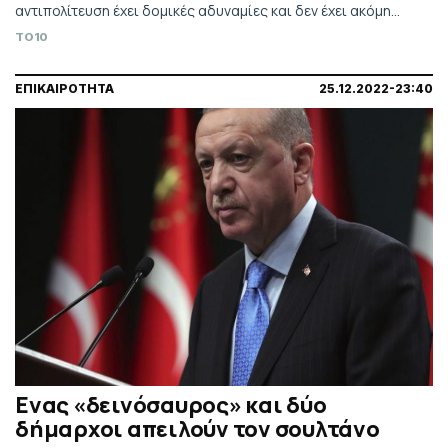
αντιπολίτευση έχει δομικές αδυναμίες και δεν έχει ακόμη
ηγέτη.
TO10
ΕΠΙΚΑΙΡΟΤΗΤΑ
25.12.2022-23:40
Ενας «δεινόσαυρος» και δύο
δήμαρχοι απειλούν τον σουλτάνο