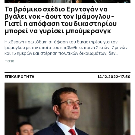
Το βρόμικο σχέδιο Ερντογάν να
βγάλει νοκ - άουτ τον Ιμάμογλου -
Γιατί η απόφαση του δικαστηρίου
μπορεί να γυρίσει μπούμερανγκ
Η χθεσινή πρωτόδικη απόφαση του δικαστηρίου για τον
Ιμάμογλου με την οποία του επιβλήθηκε ποινή 2 ετών, 7 μηνών
και 15 ημερών και στέρηση πολιτικών δικαιωμάτων, δεν
έπεσε σαν κεραυνός εν αιθρία στη Τουρκία
TO10
ΕΠΙΚΑΙΡΟΤΗΤΑ
14.12.2022-17:50