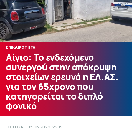
ΕΠΙΚΑΙΡΟΤΗΤΑ
Αίγιο: Το ενδεχόμενο
συνεργού στην απόκρυψη
στοιχείων ερευνά η ΕΛ.ΑΣ.
για τον 65χρονο που
κατηγορείται το διπλό
φονικό
TO10.GR
15.06.2026-23:19