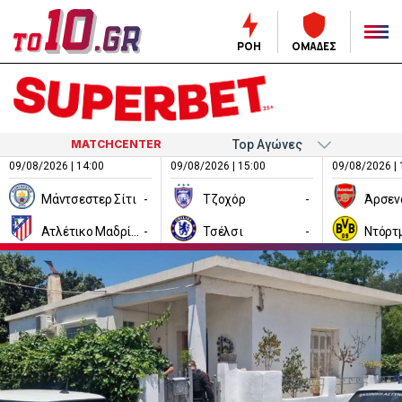
ΡΟΗ
ΟΜΑΔΕΣ
MATCHCENTER
09/08/2026 | 14:00
09/08/2026 | 15:00
09/08/2026 | 
Μάντσεστερ Σίτι
-
Τζοχόρ
-
Άρσεν
Ατλέτικο Μαδρίτης
-
Τσέλσι
-
Ντόρτ