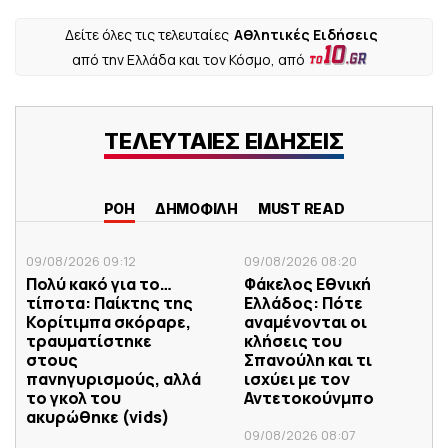
Δείτε όλες τις τελευταίες
Αθλητικές Ειδήσεις
από την Ελλάδα και τον Κόσμο, από
ΤΕΛΕΥΤΑΙΕΣ ΕΙΔΗΣΕΙΣ
ΡΟΗ
ΔΗΜΟΦΙΛΗ
MUST READ
09/08/2026 09:12
09/08/2026 08:20
Πολύ κακό για το…
Φάκελος Εθνική
τίποτα: Παίκτης της
Ελλάδος: Πότε
Κορίτιμπα σκόραρε,
αναμένονται οι
τραυματίστηκε
κλήσεις του
στους
Σπανούλη και τι
πανηγυρισμούς, αλλά
ισχύει με τον
το γκολ του
Αντετοκούνμπο
ακυρώθηκε (vids)
09/08/2026 08:07