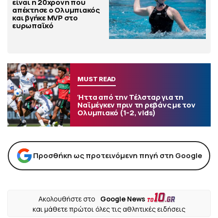
είναι η 20χρονη που
απέκτησε ο Ολυμπιακός
και βγήκε MVP στο
ευρωπαϊκό
MUST READ
Ήττα από την Τέλσταρ για τη
Ναϊμέγκεν πριν τη ρεβάνς με τον
Ολυμπιακό (1-2, vids)
Προσθήκη ως προτεινόμενη πηγή στη Google
Ακολουθήστε στο
Google News
και μάθετε πρώτοι όλες τις αθλητικές ειδήσεις