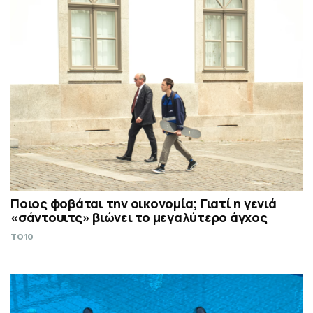
Ποιος φοβάται την οικονομία; Γιατί η γενιά
«σάντουιτς» βιώνει το μεγαλύτερο άγχος
TO10