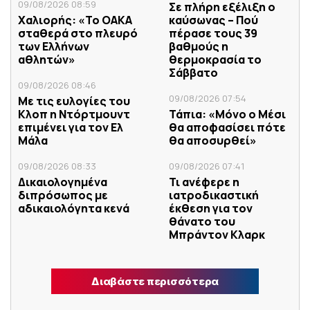
09/08/2026 08:59
Σε πλήρη εξέλιξη ο
Χαλιορής: «Το ΟΑΚΑ
καύσωνας – Πού
σταθερά στο πλευρό
πέρασε τους 39
των Ελλήνων
βαθμούς η
αθλητών»
θερμοκρασία το
Σάββατο
09/08/2026 08:46
09/08/2026 07:54
Με τις ευλογίες του
Κλοπ η Ντόρτμουντ
Τάπια: «Μόνο ο Μέσι
επιμένει για τον Ελ
θα αποφασίσει πότε
Μάλα
θα αποσυρθεί»
09/08/2026 08:33
09/08/2026 07:41
Δικαιολογημένα
Τι ανέφερε η
διπρόσωπος με
ιατροδικαστική
αδικαιολόγητα κενά
έκθεση για τον
θάνατο του
Μπράντον Κλαρκ
Διαβάστε περισσότερα