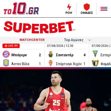
ΡΟΗ
ΟΜΑΔΕΣ
MATCHCENTER
07/08/2026 | 12:30
07/08/2026 | 
LIVE: 84'
Μπάγερν
2
Σανταντέρ
4
Εστορ
Άστον Βίλα
1
Σπόρτινγκ Χιχόν
1
Φαμαλ