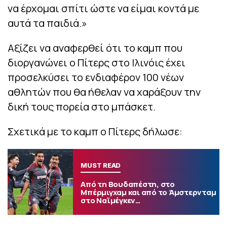
να έρχομαι σπίτι ώστε να είμαι κοντά με
αυτά τα παιδιά.»
Αξίζει να αναφερθεί ότι το καμπ που
διοργανώνει ο Πίτερς στο Ιλινόις έχει
προσελκύσει το ενδιαφέρον 100 νέων
αθλητών που θα ήθελαν να χαράξουν την
δική τους πορεία στο μπάσκετ.
Σχετικά με το καμπ ο Πίτερς δήλωσε:
MUST READ
Από τη Βουδαπέστη, στο
Μπέρμιγχαμ και από το Άμστερνταμ
στο Ναϊμέγκεν…