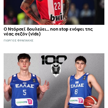
Ο Ντόρσεϊ δουλεύει… non stop ενόψει της
νέας σεζόν (vids)
ΓΙΩΡΓΟΣ ΦΡΑΓΑΚΗΣ