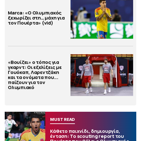
Marca: «Ο Ολυμπιακός
ξεχωρίζει στη… μάχη για
τον Πουέρτα» (vid)
«Βουίζει» ο τόπος για
γκαρντ: Οι εξελίξεις με
Γουόκαπ, Λαρεντζάκη
και τα ονόματα που...
παίζουν για τον
Ολυμπιακό
MUST READ
Κάθετο παιχνίδι, δημιουργία,
ένταση: Το scouting report του