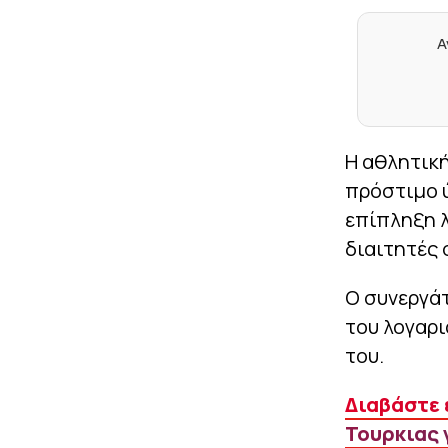
Α
Η αθλητική
πρόστιμο ύ
επίπληξη 
διαιτητές 
Ο συνεργάτ
του λογαρ
του.
Διαβάστε 
Τουρκιας 