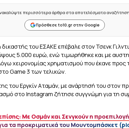
νακαλύψτε περισσότερα άρθρα στα αποτελέσματα αναζήτησ
Πρόσθεσε to10.gr στην Google
 δικαστής του ΕΣΑΚΕ επέβαλε στον Τσενκ Γιλντ
ψους 5.000 ευρώ, ενώ τιμωρήθηκε και με αυστ
λόγω χειρονομίας χρηματισμού που έκανε προς 
στο Game 3 των τελικών.
ης του Εργκίν Αταμάν, με ανάρτησή του στον 
ιασμό στο Instagram ζήτησε συγγνώμη για τη σ
επίσης: Με Οσμάν και Σενγκούν η προεπιλογή
για τα προκριματικά του Μουντομπάσκετ (pi