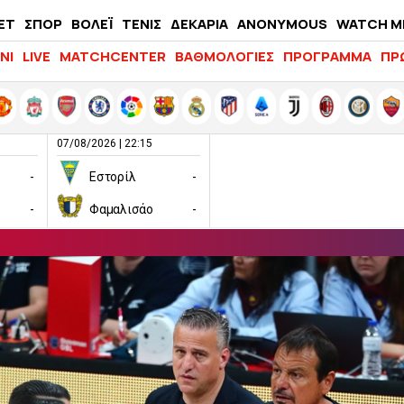
ΕΤ
ΣΠΟΡ
ΒΟΛΕΪ
ΤΕΝΙΣ
ΔΕΚΑΡΙΑ
ANONYMOUS
WATCH M
LIFEWITNESS
ΝΙ
LIVE
MATCHCENTER
ΒΑΘΜΟΛΟΓΙΕΣ
ΠΡΟΓΡΑΜΜΑ
ΠΡ
07/08/2026 | 22:15
-
Εστορίλ
-
-
Φαμαλισάο
-