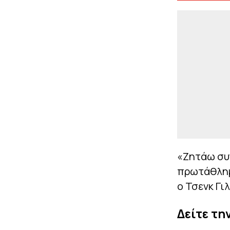
«Ζητάω συγ
πρωτάθλημ
ο Τσενκ Γιλ
Δείτε τη