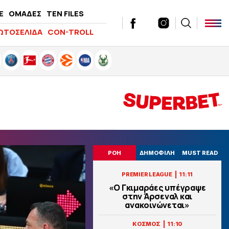
E
ΟΜΑΔΕΣ
TEN FILES
ΩΤΟΣΕΛΙΔΑ
CON-TROLL
ΡΟΗ
ΔΗΜΟΦΙΛΗ
MUST READ
|
PREMIER LEAGUE
11:11
«Ο Γκιμαράες υπέγραψε
στην Άρσεναλ και
ανακοινώνεται»
|
ΚΟΣΜΟΣ
11:10