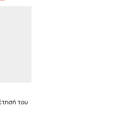
απολαμβάνει να
βρίσκεται εδώ»
|
EUROLEAGUE
08:33
Τι συμβαίνει με τον
Λεσόρ: Το χειρουργείο, η
αποκατάσταση και ο
βαθμός ετοιμότητας
ενόψει προετοιμασίας
ΠΕΡΙΣΣΟΤΕΡΑ
έτησή του