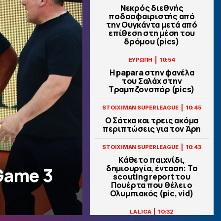
Νεκρός διεθνής
ποδοσφαιριστής από
την Ουγκάντα μετά από
επίθεση στη μέση του
δρόμου (pics)
|
ΕΥΡΩΠΗ
10:54
H papara στην φανέλα
του Σαλάχ στην
Τραμπζονσπόρ (pics)
|
STOIXIMAN SUPERLEAGUE
10:45
Ο Σάτκα και τρεις ακόμα
περιπτώσεις για τον Άρη
|
STOIXIMAN SUPERLEAGUE
10:43
Κάθετο παιχνίδι,
δημιουργία, ένταση: Το
Game 3
scouting report του
Πουέρτα που θέλει ο
Ολυμπιακός (pic, vid)
|
LA LIGA
10:32