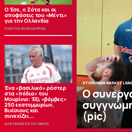
Ο Έσε, ο Ζότα και οι
αποφάσεις του «Μέντι»
για την Ολλανδία
ΓΙΩΡΓΟΣ ΝΟΙΚΟΚΥΡΗΣ
STOIXIMAN BASKET LEA
Ένα «βασιλικό» ρόστερ
Ο συνεργ
στα «πόδια» του
Μουρίνιο: Έξι «βόμβες»
συγγνώμη
250 εκατομμυρίων,
Βινίσιους και
(pic)
συνεχίζει...
ΑΛΕΞΑΝΔΡΟΣ ΚΩΤΑΚΗΣ