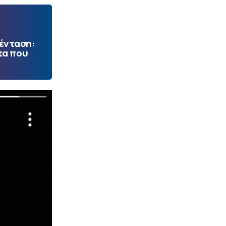
 ένταση:
τα που