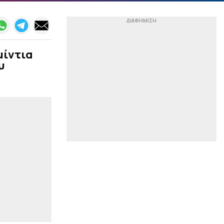
Ένα «βασιλικό» ρόστερ
στα «πόδια» του
Μουρίνιο: Έξι «βόμβες»
250 εκατομμυρίων,
Βινίσιους και συνεχίζει...
μίντια
|
ΣΤΙΒΟΣ
10:17
υ
Παγκόσμιο Κ20: Ασημένιο
μετάλλιο για την Έβελυν
Μητροπούλου στο μήκος
|
ΕΠΙΚΑΙΡΟΤΗΤΑ
10:03
Σοκαριστικό βίντεο:
Εικόνες από χειρουργείο
την ώρα σεισμού 7,1R
στην Ιαπωνία
|
PREMIER LEAGUE
09:50
Η έκπληξη των Κωστούλα
και Τζίμα στους μικρούς
φίλους της Μπράιτον
(vid)
|
EUROCUP
09:37