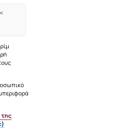
Ο Ποκουσέφσκι
ανακοινώθηκε από τη
ης
Λοκομοτίβ Κουμπάν
|
ΕΘΝΙΚΕΣ ΟΜΑΔΕΣ
09:23
Στο πλευρό του
Ινφαντίνο η Αργεντινή.
Αυτό έλειπε…
ιρίμ
|
CHAMPIONS LEAGUE
09:10
ηρή
Ο Έσε, ο Ζότα και οι
τους
αποφάσεις του «Μέντι»
για την Ολλανδία
|
MLS
09:00
προσωπικό
Ο λόγος που δεν έχει
ανακοινωθεί από το
υμπεριφορά
Κάνσας ο Αντρέ Λουίς
|
EUROPA LEAGUE
08:47
 της
Μάρκο Σίλβα για Παυλίδη:
«Μεγάλος
c)
επαγγελματίας,