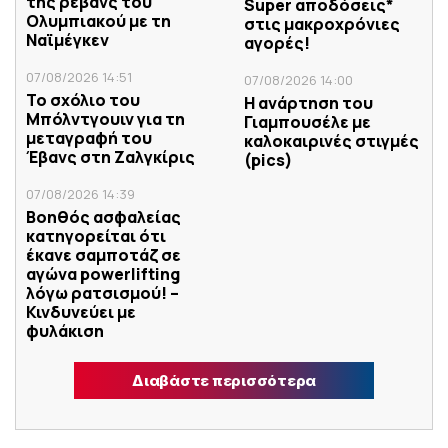
της ρεβάνς του
Super αποδόσεις*
Ολυμπιακού με τη
στις μακροχρόνιες
Ναϊμέγκεν
αγορές!
07/08/2026 14:51
07/08/2026 14:00
Το σχόλιο του
Η ανάρτηση του
Μπόλντγουιν για τη
Γιαμπουσέλε με
μεταγραφή του
καλοκαιρινές στιγμές
Έβανς στη Ζαλγκίρις
(pics)
07/08/2026 14:39
Βοηθός ασφαλείας
κατηγορείται ότι
έκανε σαμποτάζ σε
αγώνα powerlifting
λόγω ρατσισμού! –
Κινδυνεύει με
φυλάκιση
Διαβάστε περισσότερα