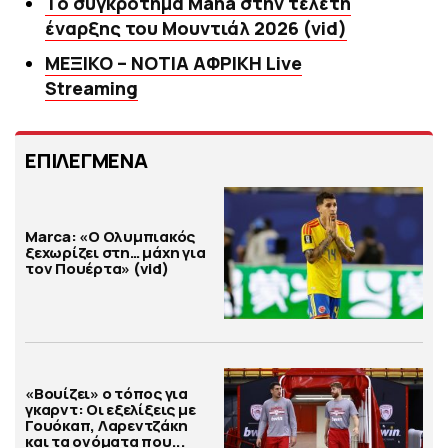
To συγκρότημα Maná στην τελετή
έναρξης του Μουντιάλ 2026 (vid)
ΜΕΞΙΚΟ – ΝΟΤΙΑ ΑΦΡΙΚΗ Live
Streaming
ΕΠΙΛΕΓΜΕΝΑ
Marca: «Ο Ολυμπιακός
ξεχωρίζει στη… μάχη για
τον Πουέρτα» (vid)
«Βουίζει» ο τόπος για
γκαρντ: Οι εξελίξεις με
Γουόκαπ, Λαρεντζάκη
και τα ονόματα που...