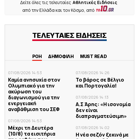
Δείτε όλες τις τελευταίες
Αθλητικές Ειδήσεις
από την Ελλάδα και τον Κόσμο, από
ΤΕΛΕΥΤΑΙΕΣ ΕΙΔΗΣΕΙΣ
ΡΟΗ
ΔΗΜΟΦΙΛΗ
MUST READ
07/08/2026 14:53
07/08/2026 14:26
Καμία ανησυχία στον
Το βάρος σε Βέλγιο
Ολυμπιακό για την
και Πορτογαλία!
ακύρωση του
διαγωνισμού για την
07/08/2026 14:13
ενεργειακή
Α.Σ Άρης: «Η ισονομία
αναβάθμιση του ΣΕΦ
δεν είναι
διαπραγματεύσιμη»
07/08/2026 14:53
Μέχρι τη Δευτέρα
07/08/2026 14:02
(10/8) τα εισιτήρια
Η νέα σεζόν ξεκινά με