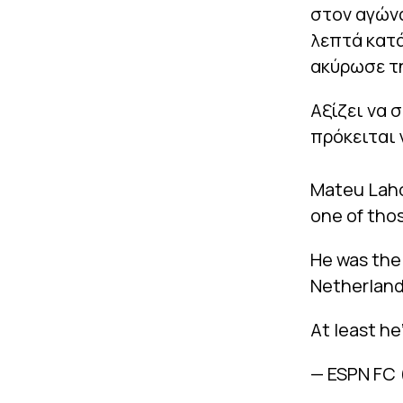
στον αγώνα
λεπτά κατά
ακύρωσε τη
Αξίζει να 
πρόκειται 
Mateu Laho
one of thos
He was the 
Netherland
At least he
— ESPN FC