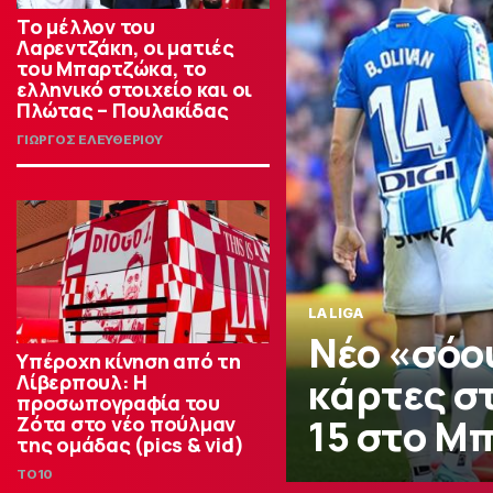
Το μέλλον του
Λαρεντζάκη, οι ματιές
του Μπαρτζώκα, το
ελληνικό στοιχείο και οι
Πλώτας – Πουλακίδας
ΓΙΩΡΓΟΣ ΕΛΕΥΘΕΡΙΟΥ
LA LIGA
Νέο «σόου
Υπέροχη κίνηση από τη
κάρτες στ
Λίβερπουλ: Η
προσωπογραφία του
15 στο Μπ
Ζότα στο νέο πούλμαν
της ομάδας (pics & vid)
TO10