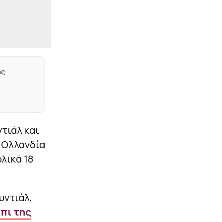
|
CHAMPIONS LEAGUE
23:17
Ευχάριστα νέα από το
Ρέντη: Ετοιμος ο
Σαντιάγκο Εσε
|
ΕΠΙΚΑΙΡΟΤΗΤΑ
23:15
«Τα δεδομένα δεν
ης
πίνονται» – Αντιδράσεις
για γιγάντιο data center
της Google σε διψασμένη
περιοχή της Ινδίας
|
STOIXIMAN BASKET LEAGUE
23:05
ντιάλ και
Το μέλλον του
Λαρεντζάκη, οι ματιές
– Ολλανδία
του Μπαρτζώκα, το
λικά 18
ελληνικό στοιχείο και οι
Πλώτας – Πουλακίδας
|
PREMIER LEAGUE
23:02
υντιάλ,
Στην Κρίσταλ Πάλας ο
Τακεχίρο Τομιγιάσου
πι της