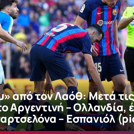
» από τον Λαόθ: Μετά τις
ο Αργεντινή – Ολλανδία, 
αρτσελόνα – Εσπανιόλ (pi