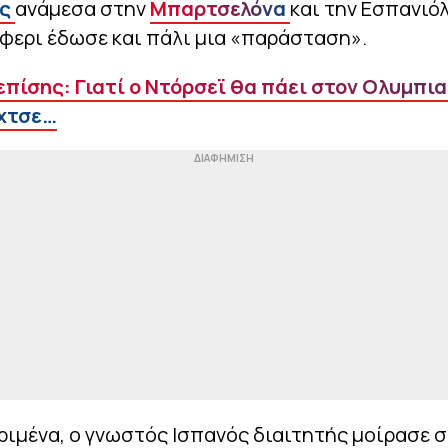
ς
ανάμεσα στην
Μπαρτσελόνα
και την Εσπανιόλ
φερι έδωσε και πάλι μια «παράσταση».
επίσης: Γιατί ο Ντόρσεϊ θα πάει στον Ολυμπια
χτσε…
ριμένα, ο γνωστός Ισπανός διαιτητής μοίρασε 