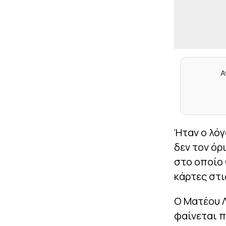
Α
Ήταν ο λόγ
δεν τον όρ
στο οποίο 
κάρτες στι
Ο Ματέου Λ
φαίνεται π