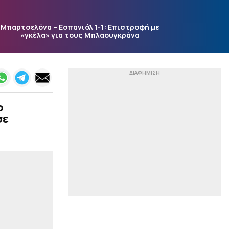
Μια νέα μελέτη δίνει
απαντήσεις
Μπαρτσελόνα – Εσπανιόλ 1-1: Επιστροφή με
|
ACB
23:54
«γκέλα» για τους Μπλαουγκράνα
«Ενδιαφέρεται για τον
Μπολομπόι η Μάλαγα»
(pic)
|
ΕΘΝΙΚΕΣ ΟΜΑΔΕΣ
23:46
Ηττήθηκε και έσβησε το
όνειρο της ανόδου για
ο
την Εθνική Νεανίδων (66-
σε
74 παρ, 62-62 κ.δ)
|
STOIXIMAN BASKET LEAGUE
23:41
Μοκόκα: «Θέλουμε να
χτίσουμε κάτι μεγάλο
στον Άρη»
|
ΣΤΙΒΟΣ
23:28
Μπέρμιγχαμ 26: Το
πρόγραμμα με τις
ελληνικές συμμετοχές