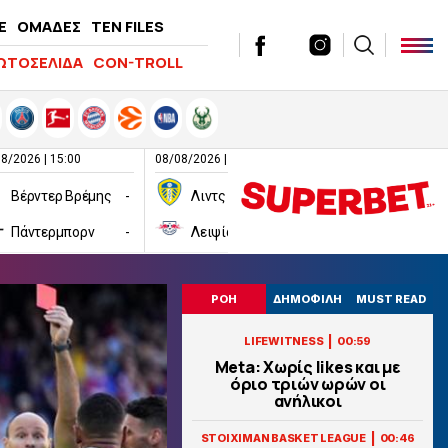
E
ΟΜΑΔΕΣ
TEN FILES
ΩΤΟΣΕΛΙΔΑ
CON-TROLL
8/2026 | 15:00
08/08/2026 | 16:00
08/08/2026 | 16:00
Βέρντερ Βρέμης
-
Λιντς
-
Πάντερμπορν
-
Λειψία
-
Χαλ
ΡΟΗ
ΔΗΜΟΦΙΛΗ
MUST READ
|
LIFEWITNESS
00:59
Meta: Χωρίς likes και με
όριο τριών ωρών οι
ανήλικοι
|
STOIXIMAN BASKET LEAGUE
00:46