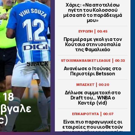
Χάρις: «Να αποτελέσω
ηγέτη του Κολοσσού
μέσα από το παράδειγμά
μου»
|
ΕΥΡΩΠΗ
00:45
Πρεμιέρα με γκολ για τον
Κούτσια στην ισοπαλία
της Φαμαλικάο
|
STOIXIMAN BASKET LEAGUE
00:33
Ανανέωσε ο Ιτούνας στο
Περιστέρι Betsson
|
ΜΠΑΣΚΕΤ
00:20
 18
Δήλωσε συμμετοχή στο
Draft του… WNBA ο
Καντέρ (vid)
έβγαλε
|
ΕΠΙΚΑΙΡΟΤΗΤΑ
00:07
c)
Είναι πιο παραγωγικές οι
εταιρείες που υιοθετούν
την τετραήμερη εργασία;