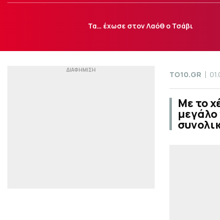
Τα… έχωσε στον Λαόθ ο Τσάβι
TO10.GR
01.
Με το χ
μεγάλο
συνολικ