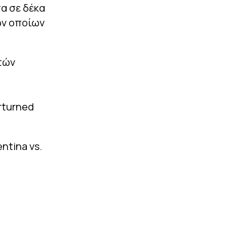
σα σε δέκα
των οποίων
τών
rturned
ntina vs.