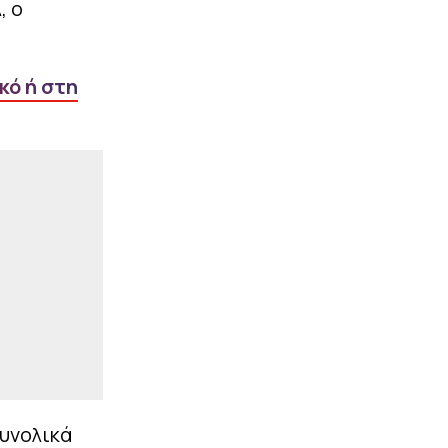
, ο
|
EUROLEAGUE
22:48
Κούζμιτς: «Έκανε την
διαφορά ο Διαμαντίδης –
Τι χέρι είχε ο Φώτσης»
κό ή στη
ΠΕΡΙΣΣΟΤΕΡΑ
συνολικά