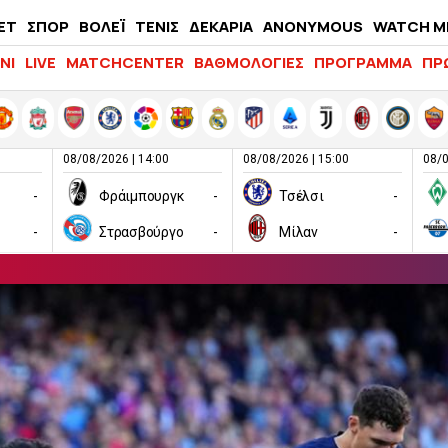
ΕΤ
ΣΠΟΡ
ΒΟΛΕΪ
ΤΕΝΙΣ
ΔΕΚΑΡΙΑ
ANONYMOUS
WATCH M
LIFEWITNESS
ΝΙ
LIVE
MATCHCENTER
ΒΑΘΜΟΛΟΓΙΕΣ
ΠΡΟΓΡΑΜΜΑ
ΠΡ
08/08/2026 | 14:00
08/08/2026 | 15:00
08/0
-
Φράιμπουργκ
-
Τσέλσι
-
-
Στρασβούργο
-
Μίλαν
-