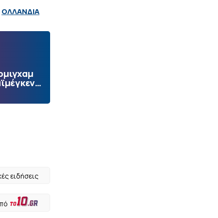
ΟΛΛΑΝΔΙΑ
ρμιγχαμ
αϊμέγκεν…
κές ειδήσεις
από