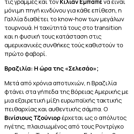
τις γραμμές και τον
Κιλιάν Εμπαπέ
να είναι
μόνιμη πηγή κινδύνου για κάθε επίθεση, η
Γαλλία διαθέτει το know-how των μεγάλων
τουρνουά. Η ταχύτητά τους στο transition
και η φυσική τους κατάσταση στις
αμερικανικές συνθήκες τούς καθιστούν το
πρώτο φαβορί.
Βραζιλία: Η ώρα της «Σελεσάο»;
Μετά από χρόνια αποτυχιών, η Βραζιλία
φτάνει στα γήπεδα της Βόρειας Αμερικής με
μια εξαιρετική μίξη ευρωπαϊκής τακτικής
πειθαρχίας και αυθεντικής σάμπα. Ο
Βινίσιους Τζούνιορ
έρχεται ως ο απόλυτος
ηγέτης, πλαισιωμένος από τους Ροντρίγκο