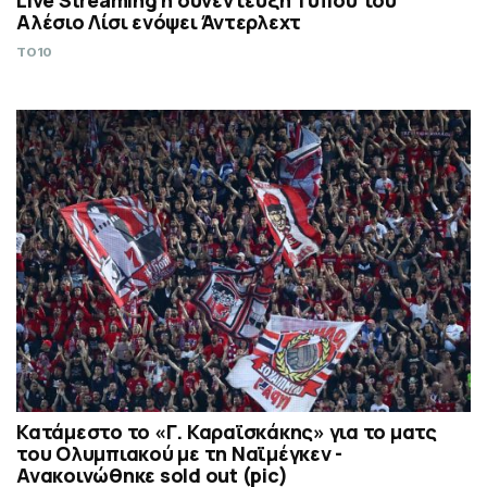
Live Streaming η συνέντευξη Τύπου του
Αλέσιο Λίσι ενόψει Άντερλεχτ
TO10
Κατάμεστο το «Γ. Καραϊσκάκης» για το ματς
του Ολυμπιακού με τη Ναϊμέγκεν -
Ανακοινώθηκε sold out (pic)