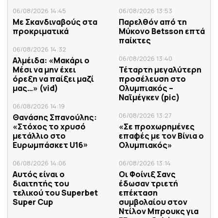
06/08/2026 14:45
06/08/2026 13:53
Με Σκανδιναβούς στα
Παρελθόν από τη
προκριματικά
Μύκονο Betsson επτά
παίκτες
06/08/2026 14:32
06/08/2026 13:40
Αλμέιδα: «Μακάρι ο
Μέσι να μην έχει
Τέταρτη μεγαλύτερη
όρεξη να παίξει μαζί
προσέλευση στο
μας…» (vid)
Ολυμπιακός –
Ναϊμέγκεν (pic)
06/08/2026 14:19
06/08/2026 13:27
Θανάσης Σπανούλης:
«Στόχος το χρυσό
«Σε προχωρημένες
μετάλλιο στο
επαφές με τον Βίνια ο
Ευρωμπάσκετ U16»
Ολυμπιακός»
06/08/2026 14:06
06/08/2026 13:14
Αυτός είναι ο
Οι Φοίνιξ Σανς
διαιτητής του
έδωσαν τριετή
τελικού του Superbet
επέκταση
Super Cup
συμβολαίου στον
Ντίλον Μπρουκς για