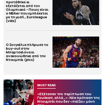
προτάθηκε κι
εξετάζεται από τον
Ολυμπιακό – Ποιος είναι
ο ΝΒΑer που εμπλέκεται
με τη μισή… Euroleague
(vids)
Ο Σενγκέλια πλήρωσε το
buy-out στην
Μπαρτσελόνα κι
ανακοινώθηκε από την
Ντουμπάι (pics)
MUST READ
«Εξέτασαν την περίπτωση του
Γουόκαπ, αλλά…»: Νέα πρόταση της
Ντουμπάι που δεν «παίζει» μόνη