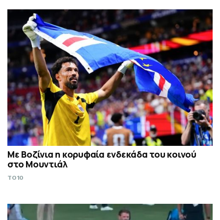
Με Βοζίνια η κορυφαία ενδεκάδα του κοινού
στο Μουντιάλ
TO10