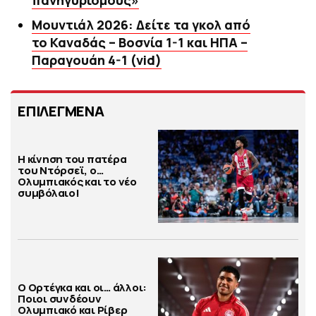
πανηγυρισμούς»
Μουντιάλ 2026: Δείτε τα γκολ από
το Καναδάς – Βοσνία 1-1 και ΗΠΑ –
Παραγουάη 4-1 (vid)
ΕΠΙΛΕΓΜΕΝΑ
Η κίνηση του πατέρα
του Ντόρσεϊ, ο…
Ολυμπιακός και το νέο
συμβόλαιο!
Ο Ορτέγκα και οι… άλλοι:
Ποιοι συνδέουν
Ολυμπιακό και Ρίβερ