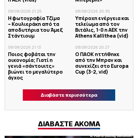
08/08/2026 21:25
08/08/2026 20:35
Η φωτογραφία Τζίμα
Υπέροχη ενέργεια και
– Κουλιεράκη από τα
τελείωμα από τον
αποδυτήρια του Άμεξ
Βιτάλις, 1-0 η ΑΕΚ την
Στάντιουμ
Athens Kallithea (vid)
08/08/2026 21:13
08/08/2026 20:27
Ποιος φοβάται την
Ο ΠΑΟΚ ηττήθηκε
οικονομία; Γιατί η
από την Μπραν και
γενιά «σάντουιτς»
συνεχίζει στο Europa
βιώνει το μεγαλύτερο
Cup (3-2, vid)
άγχος
Διαβάστε περισσότερα
ΔΙΑΒΑΣΤΕ ΑΚΟΜΑ