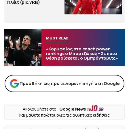
Πλέιτ (pic,vids)
MUST READ
«Κορυφαίος στα coach power
rankings ο Μπαρτζώκας – Σε ποια
θέση βρίσκεται ο Ομπράντοβιτς»
Προσθήκη ως προτεινόμενη πηγή στη Google
Ακολουθήστε στο
Google News
και μάθετε πρώτοι όλες τις αθλητικές ειδήσεις