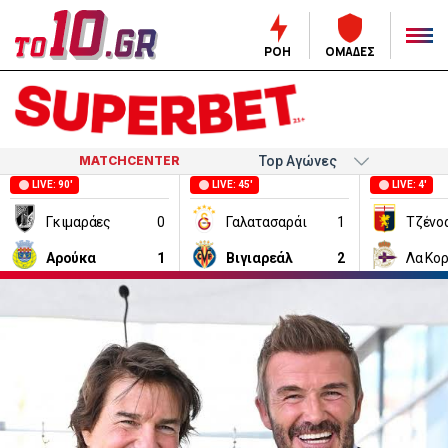
ΡΟΗ
ΟΜΑΔΕΣ
MATCHCENTER
LIVE: 90'
LIVE: 45'
LIVE: 4'
Γκιμαράες
0
Γαλατασαράι
1
Τζένο
Αρούκα
1
Βιγιαρεάλ
2
Λα Κο