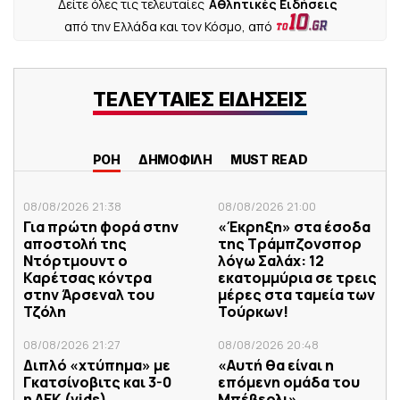
Δείτε όλες τις τελευταίες
Αθλητικές Ειδήσεις
από την Ελλάδα και τον Κόσμο, από
ΤΕΛΕΥΤΑΙΕΣ ΕΙΔΗΣΕΙΣ
ΡΟΗ
ΔΗΜΟΦΙΛΗ
MUST READ
08/08/2026 21:38
08/08/2026 21:00
Για πρώτη φορά στην
«Έκρηξη» στα έσοδα
αποστολή της
της Τράμπζονσπορ
Ντόρτμουντ ο
λόγω Σαλάχ: 12
Καρέτσας κόντρα
εκατομμύρια σε τρεις
στην Άρσεναλ του
μέρες στα ταμεία των
Τζόλη
Τούρκων!
08/08/2026 21:27
08/08/2026 20:48
Διπλό «χτύπημα» με
«Αυτή θα είναι η
Γκατσίνοβιτς και 3-0
επόμενη ομάδα του
η ΑΕΚ (vids)
Μπέβερλι»