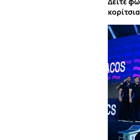
Δείτε φω
κορίτσι