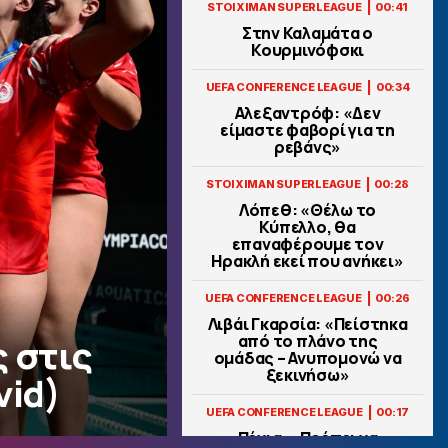
|
STOIXIMAN SUPERLEAGUE
00:41
Στην Καλαμάτα ο
Κουρμινόφσκι
|
UEFA CONFERENCE LEAGUE
00:34
Αλεξαντρόφ: «Δεν
είμαστε φαβορί για τη
ρεβάνς»
|
STOIXIMAN SUPERLEAGUE
00:28
Λόπεθ: «Θέλω το
Κύπελλο, θα
επαναφέρουμε τον
Ηρακλή εκεί που ανήκει»
|
UEFA CONFERENCE LEAGUE
00:26
Λιβάι Γκαρσία: «Πείστηκα
από το πλάνο της
 στις
ομάδας – Ανυπομονώ να
ξεκινήσω»
vid)
|
UEFA CONFERENCE LEAGUE
00:17
Πένια: «Πρέπει να