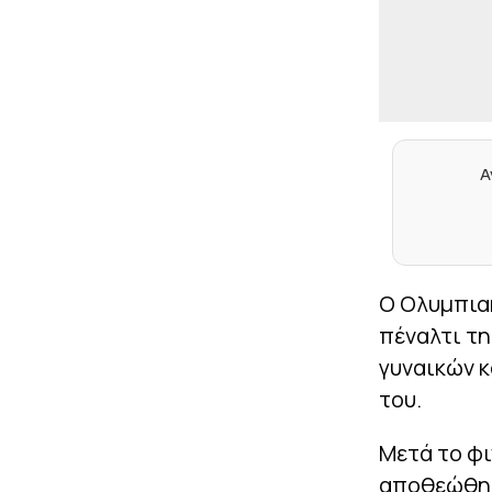
Α
Ο Ολυμπιακ
πέναλτι τ
γυναικών κ
του.
Μετά το φι
αποθεώθηκ