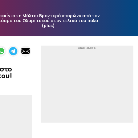
βελτιώσουμε πράγματα
και έχουμε πέντε μέρες
να το πετύχουμε»
οκκίνισε η Μάλτα: Βροντερό «παρών» από τον
κόσμο του Ολυμπιακού στον τελικό του πόλο
|
ΕΠΙΚΑΙΡΟΤΗΤΑ
00:15
(pics)
Άνω των 20 δισ. ευρώ οι
ρυθμίσεις οφειλών στον
εξωδικαστικό μηχανισμό
|
ΠΟΔΟΣΦΑΙΡΟ
00:14
Βαθμολογία UEFA:
Μείωσε τη διαφορά η
 στο
Ελλάδα
του!
|
UEFA CONFERENCE LEAGUE
00:02
Νίστρουπ: «Έχουμε την
πίεση, αλλά δεν υπάρχει
κάτι άλλο για μας πέραν
της νίκης»
|
PRE SEASON
23:52
Ασίστ Τζόλη, ήττα σε
φιλικό για την Άρσεναλ
(vid)