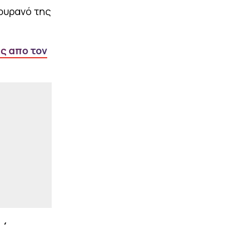
Παναθηναϊκός (1-1, vid)
ουρανό της
|
ΕΠΙΚΑΙΡΟΤΗΤΑ
23:14
Εξαγοράσιμη ποινή στον
27χρονο τράπερ που
ας απο τον
έτρεχε με 182 χιλιόμετρα
στην ΠΑΘΕ – Ζήτησε
«συγγνώμη»
ΠΕΡΙΣΣΟΤΕΡΑ