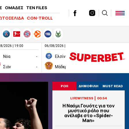
E
ΟΜΑΔΕΣ
TEN FILES
ΩΤΟΣΕΛΙΔΑ
CON-TROLL
8/2026 | 19:00
06/08/2026 | 19:00
06/08/2026 | 19:00
Νόα
-
Ελσίνκι
-
Σιόν
-
Μάδεργουελ
-
Ραπίντ Βιέν
ΡΟΗ
ΔΗΜΟΦΙΛΗ
MUST READ
|
LIFEWITNESS
00:54
Η Ναόμι Γουότς για τον
μυστικό ρόλο που
ανέλαβε στο «Spider-
Man»