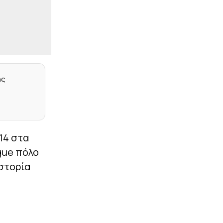
EUROPA CONFERENCE
|
23:49
LEAGUE
Γιάγκουσιτς: «Πρέπει να
παρουσιαστούμε
καλύτεροι στη
Βουλγαρία»
ης
|
UEFA CONFERENCE LEAGUE
23:43
Παναθηναϊκός: Η μέρα και
η ώρα του
επαναληπτικού αγώνα με
την ΤΣΣΚΑ 1948
14 στα
|
UEFA CONFERENCE LEAGUE
23:40
Αποδοκιμασίες στο ΟΑΚΑ
gue πόλο
μετά το φινάλε του
ιστορία
παιχνιδιού
|
UEFA CONFERENCE LEAGUE
23:25
Γλίτωσε την ήττα και θα
παίξει την πρόκριση στη
Βουλγαρία ο