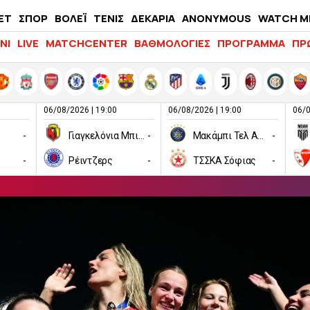
ΕΤ
ΣΠΟΡ
ΒΟΛΕΪ
ΤΕΝΙΣ
ΔΕΚΑΡΙΑ
ANONYMOUS
WATCH M
LIFEWITNESS
ΝΙ
LIVE
MATCHCENTER
ΒΑΘΜΟΛΟΓΙΕΣ
ΠΡΟΓΡΑΜΜΑ
ΠΡ
06/08/2026 | 19:00
06/08/2026 | 19:00
06/0
-
Γιαγκελόνια Μπιάλιστοκ
-
Μακάμπι Τελ Αβίβ
-
-
Ρέιντζερς
-
ΤΣΣΚΑ Σόφιας
-