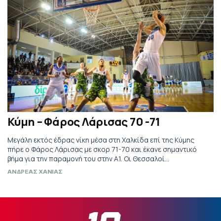
Κύμη – Φάρος Λάρισας 70 -71
Μεγάλη εκτός έδρας νίκη μέσα στη Χαλκίδα επί της Κύμης
πήρε ο Φάρος Λάρισας με σκορ 71-70 και έκανε σημαντικό
βήμα για την παραμονή του στην Α1. Οι Θεσσαλοί
προηγήθηκαν με 71-68 στο 1.10 πριν το τέλος του αγώνα, ο
ΑΝΔΡΕΑΣ ΧΑΝΙΑΣ
Τζόουνς με δυο βολές μείωσε σε 71-70 στα 50’’ και στα 23’’ ο
Διαμαντάκος αστόχησε […]