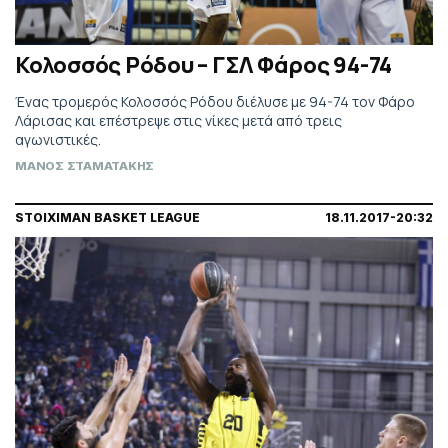
Κολοσσός Ρόδου – ΓΣΛ Φάρος 94-74
Ένας τρομερός Κολοσσός Ρόδου διέλυσε με 94-74 τον Φάρο
Λάρισας και επέστρεψε στις νίκες μετά από τρεις
αγωνιστικές.
ΜΑΝΟΣ ΣΤΑΜΑΤΑΚΗΣ
STOIXIMAN BASKET LEAGUE
18.11.2017-20:32