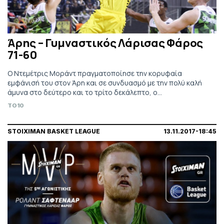
Άρης – Γυμναστικός Λάρισας Φάρος
71-60
Ο Ντεμέτρις Μοράντ πραγματοποίησε την κορυφαία
εμφάνισή του στον Άρη και σε συνδυασμό με την πολύ καλή
άμυνα στο δεύτερο και το τρίτο δεκάλεπτο, ο
«αυτοκράτορας» έφτασε στη νίκη.
TO10
STOIXIMAN BASKET LEAGUE
13.11.2017-18:45